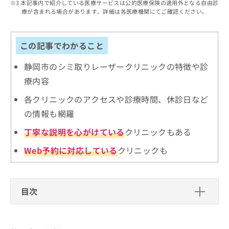
出
本記事内で紹介している医療サービスは公的医療保険の適用外となる自由診
稿
クリ
資
療が含まれる場合があります。詳細は各医療機関にてご確認ください。
稿
ニッ
の
料
クナ
の
お
の
ビサ
お
問
ご
イト
問
この記事でわかること
い
請
への
い
合
お問
求
合
合せ
静岡市のシミ取りレーザークリニックの特徴や診
わ
は
フォ
わ
せ
こ
療内容
ーム
せ
は
ち
とな
は
こ
ら
各クリニックのアクセスや診療時間、休診日など
りま
こ
ち
す。
の情報も網羅
ち
ら
クリ
無
ら
ニッ
丁寧な説明を心がけている
クリニックもある
料
クの
資
情
予
Web予約に対応している
クリニックも
料
報
約・
の
症状
拡
のご
ご
充
相談
請
の
など
目次
求
お
はで
は
申
きま
静岡市で評判のシミ取りレーザーにお
こ
せん
し
ので
ち
すすめのクリニック5選
込