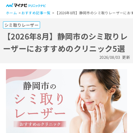
一
般
ホーム
おすすめ記事一覧
【2026年8月】静岡市のシミ取りレーザーにお
ユ
シミ取りレーザー
ー
ザ
【2026年8月】静岡市のシミ取りレ
ー
ーザーにおすすめのクリニック5選
の
方
2026/08/03
更新
は
こ
ち
ら
医
マ
療
イ
関
ナ
係
ビ
者
ク
の
リ
方
ニ