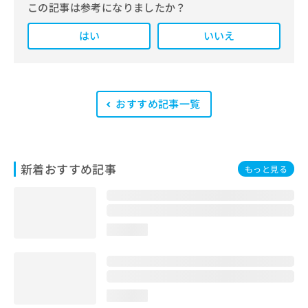
この記事は参考になりましたか？
また、医療広告ガイドラインに準拠し
はい
た編集体制を整えており、編集部内に
いいえ
は、一般社団法人薬機法医療法規格協
会が実施する「YMAA（薬機法・医療
法適法広告取扱個人認証規格）」講習
を修了したメンバーが複数名在籍して
います。
おすすめ記事一覧
新着おすすめ記事
もっと見る
loading...
loading...