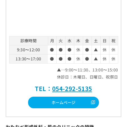
診療時間
月
火
水
木
金
土
日
祝
9:30〜12:00
●
●
●
休
●
▲
休
休
13:30〜17:00
●
●
●
休
●
▲
休
休
▲…9:00〜11:30、13:00〜15:00
休診日：木曜日、日曜日、祝祭日
TEL：
054-292-5135
ホームページ
わたなべ形成外科・肌のクリニックの特徴