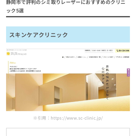
ご了
静岡市で評判のシミ取りレーザーにおすすめのクリニ
ら
み
承く
スキンケアクリニック
は
ック5選
ださ
こ
静岡美容外科 橋本クリニック
無
い。
ち
料
まじま皮フ科クリニック
ら
情
スキンケアクリニック
ラ・クリニカ シズオカ
報
拡
掲
わたなべ形成外科・肌のクリニック
充
載
の
情
まとめ：静岡市で評判のシミ取りレーザーにお
お
報
すすめのクリニック5選
申
の
し
修
込
正
み
は
は
こ
こ
ち
ち
ら
ら
そ
※引用：https://www.sc-clinic.jp/
の
他
の