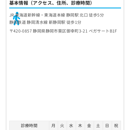
基本情報（アクセス、住所、診療時間）
お
問
JR 東海道新幹線・東海道本線 静岡駅 北口 徒歩5分
い
合
静岡鉄道 静岡清水線 新静岡駅 徒歩1分
わ
〒420-0857 静岡県静岡市葵区御幸町3-21 ペガサートB1F
せ
は
こ
ち
ら
診療時間
月
火
水
木
金
土
日
祝