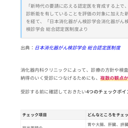
「新時代の要請に応える認定医を育成する上で
診断能を有していることを評価の対象に加えた新
を経て、「日本消化器がん検診学会消化器がん検
検診学会 総合認定医制度より
出典：
日本消化器がん検診学会 総合認定医制度
消化器内科クリニックによって、診療の方針や検
納得のいく受診につなげるためにも、
複数の観点
受診する前に確認しておきたい
4つのチェックポイ
チェック項目
どんなところをチェ
胃や大腸、肝臓、膵
担当医師の