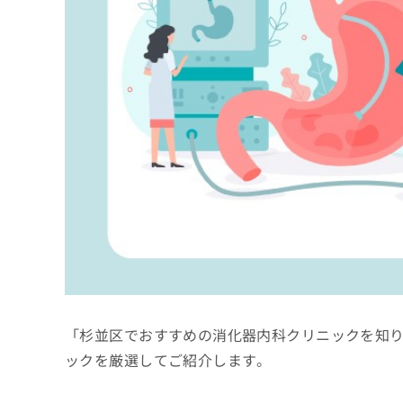
係
ク
者
リ
の
ニ
ッ
方
ク
は
ナ
こ
ビ
ち
に
関
ら
す
る
お
広
広
問
告
告
い
出
代
合
稿
わ
理
の
せ
店
お
は
「杉並区でおすすめの消化器内科クリニックを知
の
問
こ
い
方
ち
ックを厳選してご紹介します。
合
ら
は
わ
こ