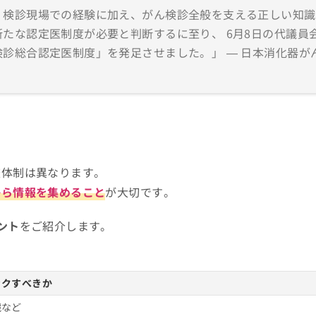
、検診現場での経験に加え、がん検診全般を支える正しい知識
たな認定医制度が必要と判断するに至り、 6月8日の代議員
診総合認定医制度」を発足させました。」 — 日本消化器が
査体制は異なります。
から情報を集めること
が大切です。
ント
をご紹介します。
ックすべきか
臓など