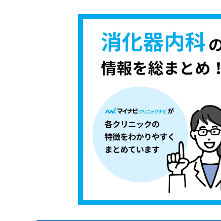
【消化器内科について】これを知ってから検
ち
み
ら
は
消化器内科を受診する前に知っておきたい基
こ
ち
逆流性食道炎
消化器内科の受診はどんな流れで進むの？
そ
ら
胃潰瘍
の
1．カウンセリング予約
消化器内科に関する質問10選！
他
過敏性腸症候群（IBS）
の
2．問診と症状の確認
大腸ポリープ
お
まとめ：杉並区で評判の消化器内科クリニッ
3．医師による診察
問
ピロリ菌感染
い
4．診療方針と費用の説明
潰瘍性大腸炎
合
5．治療開始と経過管理
わ
クローン病
せ
脂肪肝
は
こ
膵炎
ち
胆石症
ら