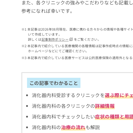
せ
こち
また、各クリニックの強みやこだわりなども記載
ち
らは
は
参考になれば幸いです。
マイ
こ
ら
ナビ
ち
クリ
ら
ニッ
本記事は2026年08月現在、医療に携わる方々からの情報や各種サ
クナ
いて作成しています。
広
ビサ
詳しくは
記事制作ポリシー
をご覧ください。
広
資
イト
告
告
本記事内で紹介している医療機関の各種情報は記事作成時点の情報に
への
料
出
ホームページなどにてご確認ください。
出
お問
の
稿
合せ
稿
本記事内で紹介している医療サービスは公的医療保険の適用外となる
ご
の
フォ
の
請
お
ーム
お
求
問
とな
問
りま
は
い
い
この記事でわかること
す。
こ
合
合
クリ
ち
わ
ニッ
わ
消化器内科受診するクリニックを
選ぶ際にチ
ら
せ
クの
せ
は
予
は
消化器内科の各クリニックの
詳細情報
約・
こ
こ
無
症状
ち
消化器内科でチェックしたい
症状の種類と用
ち
のご
料
ら
相談
ら
情
消化器内科の
治療の流れ
も解説
など
報
はで