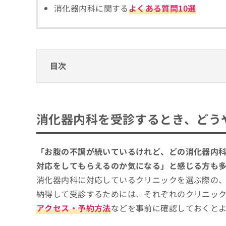
拡
資
消化器内科に関する
よくある質問10選
きま
充
料
せん
の
ので
の
ご了
お
ご
承く
申
請
ださ
し
求
い。
目次
込
は
み
こ
は
ち
消化器内科を受診するとき、どうやってクリ
こ
ら
ち
消化器内科クリニックを選ぶ際に参考になる
消化器内科を受診するとき、どう
ら
無
消化器内科の診療範囲、どこまで対応して
杉並区で評判の消化器内科クリニックおすす
料
掲
情
はやま消化器内科クリニック
「お腹の不調が続いているけれど、どの消化器内
載
報
すぎなみ内視鏡 内科クリニック
情
対応をしてもらえるのか気になる」と感じる方も
拡
報
充
消化器内科に対応しているクリニックを選ぶ際の
方南町 胃腸内科・内視鏡クリニック
の
の
納得して受診するためには、それぞれのクリニッ
つかだクリニック
修
お
正
申
アクセス・予約方法
などを事前に確認しておくと
青木胃腸内科クリニック
は
し
こ
込