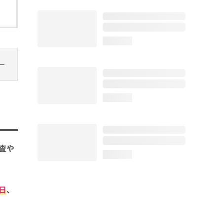
loading...
loading...
査や
loading...
日
、