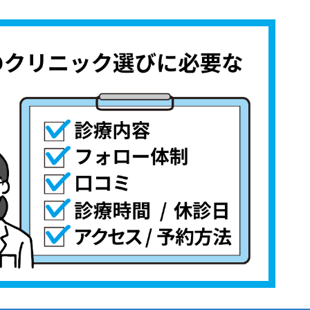
討しよう！
礎用語集
クおすすめ5選