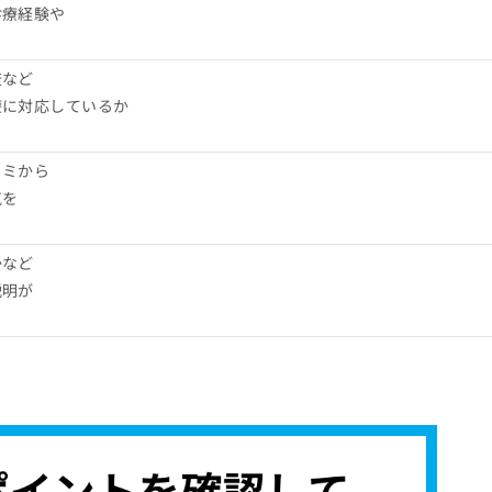
診療経験や
査など
療に対応しているか
コミから
気を
かなど
説明が