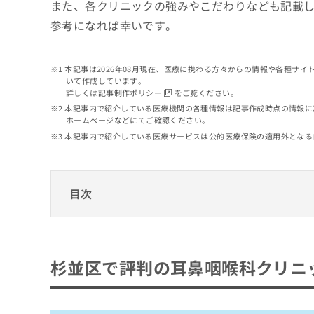
せ
こち
また、各クリニックの強みやこだわりなども記載
ち
らは
は
参考になれば幸いです。
マイ
こ
ら
ナビ
ち
クリ
ら
ニッ
本記事は2026年08月現在、医療に携わる方々からの情報や各種サ
クナ
いて作成しています。
広
ビサ
詳しくは
記事制作ポリシー
をご覧ください。
広
資
イト
告
告
本記事内で紹介している医療機関の各種情報は記事作成時点の情報に
への
料
出
ホームページなどにてご確認ください。
出
お問
の
稿
合せ
稿
本記事内で紹介している医療サービスは公的医療保険の適用外となる
ご
の
フォ
の
請
お
ーム
お
求
問
とな
問
りま
は
い
目次
い
す。
こ
合
合
クリ
ち
わ
ニッ
わ
ら
杉並区で評判の耳鼻咽喉科クリニック10選
せ
クの
せ
は
予
は
にしおぎ耳鼻咽喉科クリニック
約・
こ
杉並区で評判の耳鼻咽喉科クリニッ
こ
無
症状
ち
荻窪中尾耳鼻咽喉科医院
ち
のご
料
ら
相談
ら
ふじみ耳鼻咽喉科
情
など
報
おかもと耳鼻咽喉科
はで