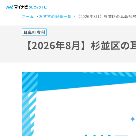
一
ホーム
おすすめ記事一覧
【2026年8月】杉並区の耳鼻咽
般
ユ
耳鼻咽喉科
ー
ザ
【2026年8月】杉並区
ー
の
方
は
こ
ち
ら
医
マ
療
イ
ナ
関
ビ