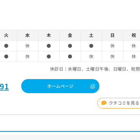
火
水
木
金
土
日
祝
●
休
●
●
●
休
休
●
休
●
●
休
休
休
休診日：水曜日、土曜日午後、日曜日、祝
691
ホームページ
クチコミを見る