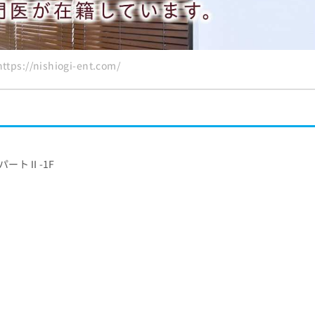
ps://nishiogi-ent.com/
荻パートⅡ-1F