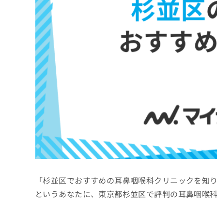
係
ク
者
リ
の
ニ
ッ
方
ク
は
ナ
こ
ビ
ち
に
関
ら
す
る
お
広
広
問
告
告
い
出
代
合
稿
わ
理
の
せ
店
お
は
「杉並区でおすすめの耳鼻咽喉科クリニックを知
の
問
こ
い
方
ち
というあなたに、東京都杉並区で評判の耳鼻咽喉
合
ら
は
わ
こ