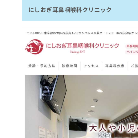
拡
資
きま
にしおぎ耳鼻咽喉科クリニック
はまだやま耳鼻咽喉科・めまいクリニック
充
料
せん
の
ので
の
西荻窪駅前クリニック
ご了
お
ご
承く
方南町耳鼻咽喉科
申
請
ださ
し
求
よこやま耳鼻咽喉科
い。
込
は
いしい耳鼻咽喉科
み
こ
は
ち
あさがや耳鼻咽喉科
こ
ら
ち
まとめ：杉並区で評判の耳鼻咽喉科クリニッ
ら
無
料
掲
情
載
報
情
拡
報
充
の
の
修
お
正
申
は
し
こ
込