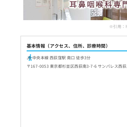
ち
み
ら
は
こ
ち
※引用：htt
そ
ら
の
他
の
基本情報（アクセス、住所、診療時間）
お
問
JR 中央本線 西荻窪駅 南口 徒歩3分
い
合
〒167-0053 東京都杉並区西荻南3-7-6 サンパレス西
わ
せ
は
こ
ち
ら