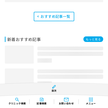
会が実施する「YMAA（薬機法・医療
法適法広告取扱個人認証規格）」講習
を修了したメンバーが複数名在籍して
います。
おすすめ記事一覧
新着おすすめ記事
もっと見る
loading...
loading...
目次
クリニック
検索
記事検索
お問い合わせ
メニュー
loading...