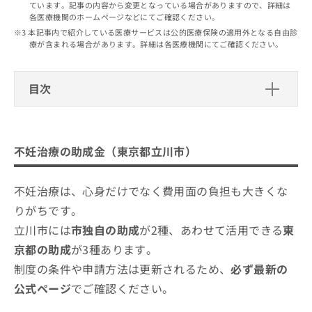
出
ています。記事の内容から変更となっている場合がありますので、詳細は
稿
クリ
資
各医療機関のホームページなどにてご確認ください。
稿
ニッ
の
料
クナ
の
本記事内で紹介している医療サービスは公的医療保険の適用外となる自由診
お
の
ビサ
療が含まれる場合があります。詳細は各医療機関にてご確認ください。
お
問
ご
イト
問
い
請
への
い
合
お問
求
目次
合
合せ
わ
は
フォ
わ
せ
こ
ーム
不妊治療の助成金（東京都立川市）
せ
は
ち
とな
は
こ
ら
りま
東京都不妊治療費助成（都）
こ
立川市周辺で評判の不妊治療におすす
ち
す。
不妊治療の助成金（東京都立川市）
ち
ら
東京都不育症検査助成（都）
クリ
めのクリニック・病院5選
無
ら
ニッ
料
東京都不妊検査等助成（都）
クの
井上レディースクリニック
不妊治療は、心身だけでなく費用面の負担も大きくな
資
情
予
先進医療不妊治療助成金（市）
料
アイリスウィメンズクリニック立川
報
約・
りがちです。
の
症状
拡
自費診療助成金（市）
こむかい産婦人科
立川市には
市独自の助成
が2種、あわせて活用できる
東
のご
ご
充
相談
請
永井産婦人科病院
京都の助成
が3種あります。
の
など
求
お
はで
制度の条件や申請方法は更新されるため、
必ず最新の
レディースクリニックマリアヴィラ
は
申
きま
公式ページ
でご確認ください。
こ
せん
し
まとめ：立川市周辺で評判の不妊治療におすす
ので
ち
込