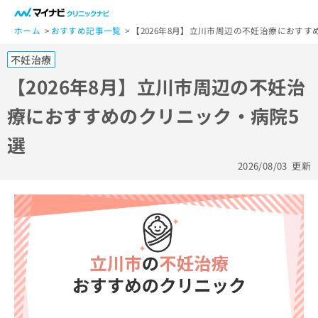
一
般
ホーム
おすすめ記事一覧
【2026年8月】立川市周辺の不妊治療におすす
ユ
不妊治療
ー
ザ
【2026年8月】立川市周辺の不妊治
ー
療におすすめのクリニック・病院5
の
方
選
は
こ
2026/08/03
更新
ち
ら
医
マ
療
イ
関
ナ
係
ビ
者
ク
の
リ
方
ニ