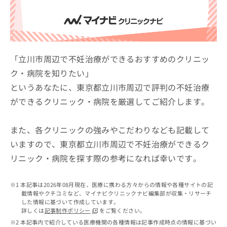
ッ
は
ク
こ
ナ
ち
ビ
ら
に
関
「立川市周辺で不妊治療ができるおすすめのクリニッ
広
す
広
ク・病院を知りたい」
告
る
告
代
というあなたに、東京都立川市周辺で評判の不妊治療
お
出
理
問
稿
ができるクリニック・病院を厳選してご紹介します。
店
い
の
合
の
お
わ
方
問
また、各クリニックの強みやこだわりなども記載して
せ
い
は
いますので、東京都立川市周辺で不妊治療ができるク
は
合
こ
リニック・病院を探す際の参考になれば幸いです。
こ
わ
ち
ち
せ
ら
ら
は
本記事は2026年08月現在、医療に携わる方々からの情報や各種サイトの記
こ
載情報やクチコミなど、マイナビクリニックナビ編集部が収集・リサーチ
こち
ち
広
した情報に基づいて作成しています。
らは
広
ら
告
詳しくは
記事制作ポリシー
をご覧ください。
マイ
告
出
本記事内で紹介している医療機関の各種情報は記事作成時点の情報に基づい
ナビ