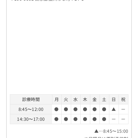
診療時間
月
火
水
木
金
土
日
祝
8:45〜12:00
●
●
●
●
●
●
▲
ー
14:30〜17:00
●
●
●
●
●
●
ー
ー
▲…8:45〜15:00