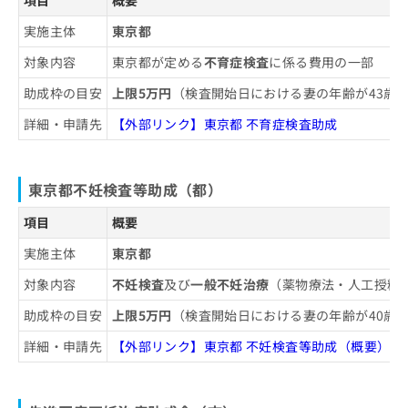
項目
概要
お
問
実施主体
東京都
い
対象内容
東京都が定める
不育症検査
に係る費用の一部
合
わ
助成枠の目安
上限5万円
（検査開始日における妻の年齢が43歳
せ
は
詳細・申請先
【外部リンク】東京都 不育症検査助成
こ
ち
ら
東京都不妊検査等助成（都）
項目
概要
実施主体
東京都
対象内容
不妊検査
及び
一般不妊治療
（薬物療法・人工授精
助成枠の目安
上限5万円
（検査開始日における妻の年齢が40歳
詳細・申請先
【外部リンク】東京都 不妊検査等助成（概要）