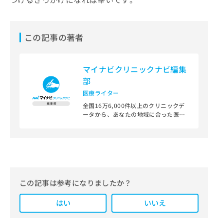
この記事の著者
マイナビクリニックナビ編集
部
医療ライター
全国16万6,000件以上のクリニックデ
ータから、あなたの地域に合った医療
機関を見つけられる、クリニック検索
＆医療情報サイト「マイナビクリニッ
クナビ」。
編集部では、地域ごとの医療機関情報
をわかりやすく整理し、最新の公式情
報にもとづいて発信しています。
この記事は参考になりましたか？
また、医療広告ガイドラインに準拠し
はい
た編集体制を整えており、編集部内に
いいえ
は、一般社団法人薬機法医療法規格協