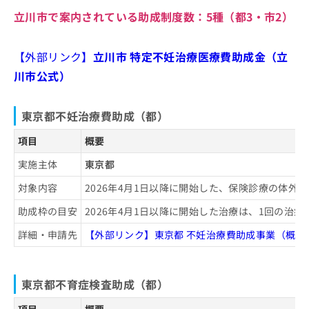
めのクリニック・病院5選
ご了
ら
み
承く
立川市で案内されている助成制度数：
5種
（都3・市2）
は
ださ
こ
無
い。
ち
料
【外部リンク】
立川市 特定不妊治療医療費助成金（立
ら
情
川市公式）
報
拡
掲
充
載
東京都不妊治療費助成（都）
の
情
お
報
項目
概要
申
の
し
修
実施主体
東京都
込
正
対象内容
2026年4月1日以降に開始した、保険診療の体
み
は
は
こ
助成枠の目安
2026年4月1日以降に開始した治療は、1回の治療
こ
ち
ち
ら
詳細・申請先
【外部リンク】東京都 不妊治療費助成事業（概要
ら
そ
の
東京都不育症検査助成（都）
他
の