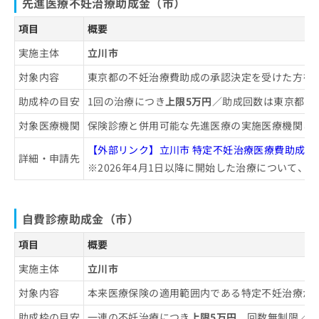
先進医療不妊治療助成金（市）
項目
概要
実施主体
立川市
対象内容
東京都の不妊治療費助成の承認決定を受けた方を
助成枠の目安
1回の治療につき
上限5万円
／助成回数は東京都の
対象医療機関
保険診療と併用可能な先進医療の実施医療機関と
【外部リンク】立川市 特定不妊治療医療費助成金
詳細・申請先
※2026年4月1日以降に開始した治療について
自費診療助成金（市）
項目
概要
実施主体
立川市
対象内容
本来医療保険の適用範囲内である特定不妊治療が
助成枠の目安
一連の不妊治療につき
上限5万円
、回数無制限／先