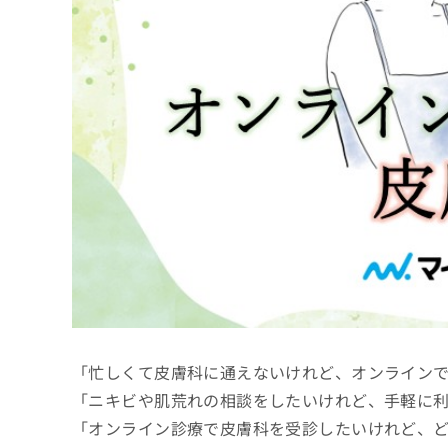
係
ク
者
リ
の
ニ
ッ
方
ク
は
ナ
こ
ビ
ち
に
関
ら
す
る
お
広
広
問
告
告
い
出
代
合
稿
わ
理
の
せ
店
お
は
「忙しくて皮膚科に通えないけれど、オンライン
の
問
こ
い
方
ち
「ニキビや肌荒れの相談をしたいけれど、手軽に
合
ら
は
「オンライン診療で皮膚科を受診したいけれど、
わ
こ