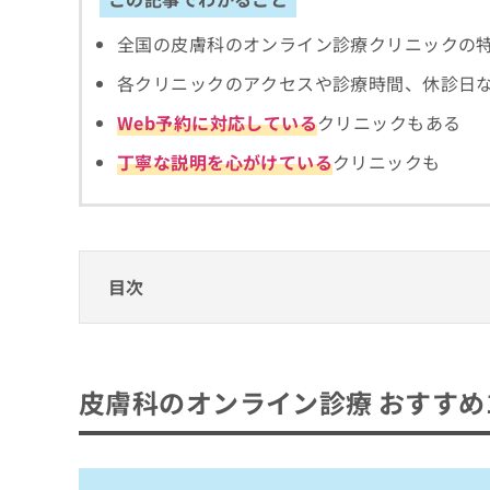
拡
資
きま
充
料
せん
全国の皮膚科のオンライン診療クリニックの
の
ので
の
ご了
お
ご
各クリニックのアクセスや診療時間、休診日
承く
申
請
ださ
し
Web予約に対応している
クリニックもある
求
い。
込
は
丁寧な説明を心がけている
クリニックも
み
こ
は
ち
こ
ら
ち
ら
無
目次
料
掲
情
載
報
皮膚科のオンライン診療 おすすめ10選
情
拡
1．巣鴨千石皮ふ科
報
充
皮膚科のオンライン診療 おすすめ
の
の
2．銀座まいにちクリニック
修
お
3．患者目線のクリニック
正
申
は
し
4．武蔵小山皮フ科形成外科
こ
込