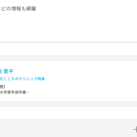
などの情報も網羅
田 晋平
だこころのクリニック院長
歴】
大学医学部卒業
医科大学附属病院勤務
法人杏和会阪南病院勤務
行政法人国立病院機構大阪南医療センター非常勤医師
医療法人清恵会清恵会第二医療専門学院非常勤講師
市西区区役所「障害支援区分」審査会議座長
格】
労働省 精神保健指定医／日本精神神経学会 精神科専門医／日本精神神経学会 精