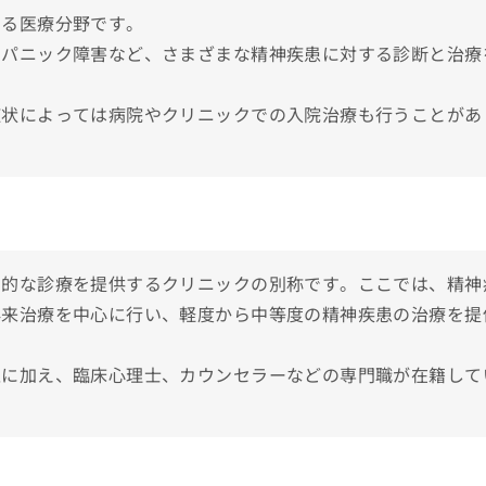
療内科の受診を検討しよう！
する医療分野です。
や症状
、パニック障害など、さまざまな精神疾患に対する診断と治療
アドバイス
症状によっては病院やクリニックでの入院治療も行うことがあ
選！
クおすすめ10選
門的な診療を提供するクリニックの別称です。ここでは、精神
外来治療を中心に行い、軽度から中等度の精神疾患の治療を提
医に加え、臨床心理士、カウンセラーなどの専門職が在籍して