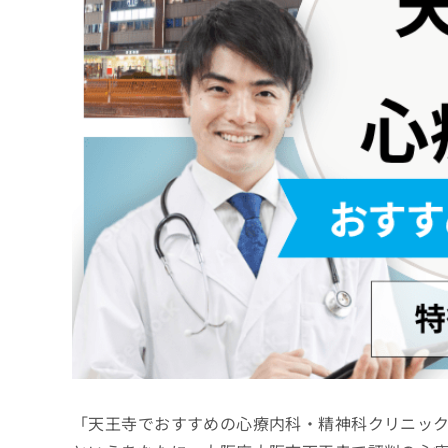
係
ク
者
リ
の
ニ
ッ
方
ク
は
ナ
こ
ビ
ち
に
関
ら
す
る
お
広
広
問
告
告
い
出
代
合
稿
わ
理
の
せ
店
お
は
の
問
こ
い
方
ち
合
ら
は
「天王寺でおすすめの心療内科・精神科クリニッ
わ
こ