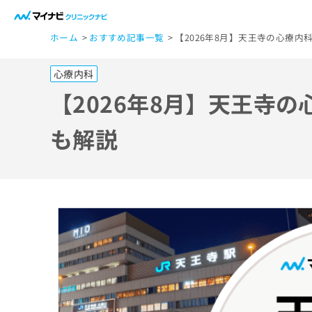
一
ホーム
おすすめ記事一覧
【2026年8月】天王寺の心療
般
ユ
心療内科
ー
ザ
【2026年8月】天王寺
ー
の
も解説
方
は
こ
ち
ら
医
マ
療
イ
ナ
関
ビ