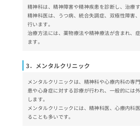
【心療内科の基礎知識】これを知ってから心
精神科は、精神障害や精神疾患を診断し、治療
心療内科・精神科を受診すべき7つのサイン
精神科医は、うつ病、統合失調症、双極性障害
行います。
1．持続的なうつや憂鬱感
心療内科・精神科の受診が不安な時の3つの
治療方法には、薬物療法や精神療法が含まれ、
2．過度な不安やパニック発作
初診で泣いてしまっても大丈夫
心療内科・精神科に関するよくある質問10
ます。
3．睡眠障害
診察前の不安や緊張はよくある
4．食欲の変化
まとめ：天王寺の心療内科・精神科クリニッ
他人の目や評価への不安
5．異常な行動や思考
3．メンタルクリニック
6．集中力や記憶力の低下
7．社会的な孤立や関係の悪化
メンタルクリニックは、精神科や心療内科の専
患や心身症に対する診療が行われ、一般的には
します。
メンタルクリニックには、精神科医、心療内科
ることも多いです。