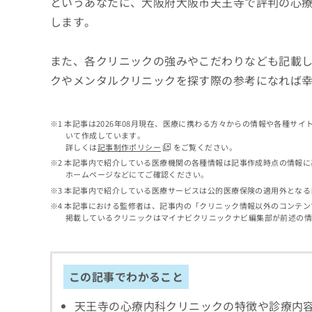
というあなたに、大阪府大阪市天王寺で評判の心
せ
こち
ち
らは
は
します。
マイ
こ
ら
ナビ
ち
クリ
また、各クリニックの強みやこだわりなども記載
ら
ニッ
クナ
クやメンタルクリニックを探す際の参考になれば
広
ビサ
広
資
イト
告
告
への
料
出
出
お問
本記事は2026年08月現在、医療に携わる方々からの情報や各種サ
の
稿
合せ
稿
いて作成しています。
ご
の
フォ
詳しくは
記事制作ポリシー
をご覧ください。
の
請
お
ーム
お
本記事内で紹介している医療機関の各種情報は記事作成時点の情報に
求
問
とな
ホームページなどにてご確認ください。
問
りま
は
い
い
本記事内で紹介している医療サービスは公的医療保険の適用外となる
す。
こ
合
合
クリ
本記事における監修者は、記事内の「クリニック情報以外のコンテン
ち
わ
ニッ
わ
掲載しているクリニックはマイナビクリニックナビ編集部が前述の
ら
せ
クの
せ
は
予
は
約・
こ
こ
無
症状
ち
ち
この記事でわかること
のご
料
ら
相談
ら
情
など
天王寺の心療内科クリニックの特徴や診療内
報
はで