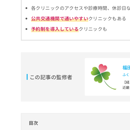
拡
資
きま
各クリニックのアクセスや診療時間、休診日
充
料
せん
の
ので
の
公共交通機関で通いやすい
クリニックもある
ご了
お
ご
承く
申
請
予約制を導入している
クリニックも
ださ
し
求
い。
込
は
み
こ
は
ち
こ
ら
ち
ら
福
無
ふく
この記事の監修者
料
【経
掲
情
近畿
載
報
大阪
情
拡
医療
報
充
独立
の
の
社会
修
お
大阪
正
申
目次
は
し
【資
こ
厚生
込