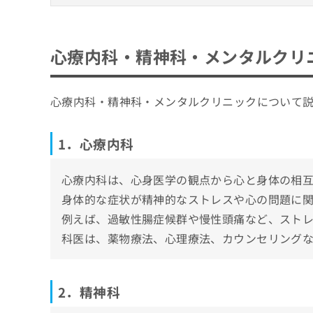
神科
ち
み
心療内科・精神科・メンタルクリニックとは
ら
は
1．心療内科
こ
自分に合った心療内科・精神科クリニックの
心療内科・精神科・メンタルクリ
ち
2．精神科
そ
担当医制度を導入していること
ら
天王寺の心療内科・精神科クリニックおすす
の
3．メンタルクリニック
資格を保有する医師がいること
他
筆ヶ崎こころのクリニック
心療内科・精神科・メンタルクリニックについて
の
自立支援医療指定機関であること
そんメンタルクリニック
お
通いやすい立地・診療時間であること
問
左診療所
1．心療内科
い
そもそも心療内科・精神科を受診する目安
かつもとメンタルクリニック
合
わ
心療内科は、心身医学の観点から心と身体の相
こいでクリニック
せ
身体的な症状が精神的なストレスや心の問題に
平山クリニック
は
例えば、過敏性腸症候群や慢性頭痛など、スト
こ
さかいメンタルクリニック
ち
科医は、薬物療法、心理療法、カウンセリング
あき心のクリニック
ら
Puzzle clinic
たちメンタルクリニック
2．精神科