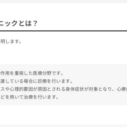
専門医制度指導医／日本医師会認定 産業医／日本医師会認定 健康スポーツ医
？
選び方4つのポイント
ニックとは？
め10選
説明します。
って？受診すべきサインや症状を解説！
互作用を重視した医療分野です。
関連している場合に診療を行います。
レスや心理的要因が原因とされる身体症状が対象となり、心療
などを用いて治療を行います。