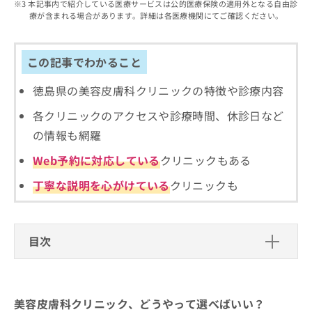
出
本記事内で紹介している医療サービスは公的医療保険の適用外となる自由診
稿
クリ
資
療が含まれる場合があります。詳細は各医療機関にてご確認ください。
稿
ニッ
の
料
クナ
の
お
の
ビサ
お
問
ご
イト
問
この記事でわかること
い
請
への
い
合
お問
求
合
合せ
徳島県の美容皮膚科クリニックの特徴や診療内容
わ
は
フォ
わ
せ
こ
ーム
各クリニックのアクセスや診療時間、休診日など
せ
は
ち
とな
は
こ
ら
の情報も網羅
りま
こ
ち
す。
ち
Web予約に対応している
クリニックもある
ら
クリ
無
ら
ニッ
料
クの
丁寧な説明を心がけている
クリニックも
資
情
予
料
報
約・
の
症状
拡
のご
ご
充
目次
相談
請
の
など
求
お
はで
美容皮膚科クリニック、どうやって選べばい
は
申
きま
い？
こ
せん
し
ので
美容皮膚科クリニック、どうやって選べばいい？
ち
込