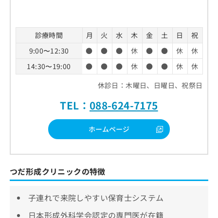
診療時間
月
火
水
木
金
土
日
祝
9:00〜12:30
●
●
●
休
●
●
休
休
14:30〜19:00
●
●
●
休
●
●
休
休
休診日：木曜日、日曜日、祝祭日
TEL：
088-624-7175
ホームページ
つだ形成クリニックの特徴
子連れで来院しやすい保育士システム
日本形成外科学会認定の専門医が在籍