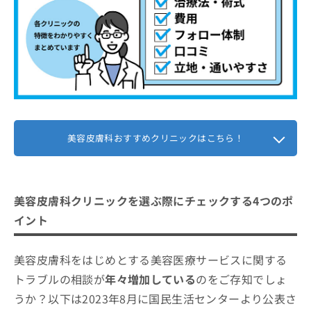
まとめ：徳島県で評判の美容皮膚科クリニック
お
3．ケミカルピーリング
問
おすすめ5選
4．レーザーフェイシャル
い
合
5．超音波治療
わ
せ
は
こ
ち
ら
美容皮膚科おすすめクリニックはこちら！
美容皮膚科クリニックを選ぶ際にチェックする4つのポ
イント
美容皮膚科をはじめとする美容医療サービスに関する
トラブルの相談が
年々増加している
のをご存知でしょ
うか？以下は2023年8月に国民生活センターより公表さ