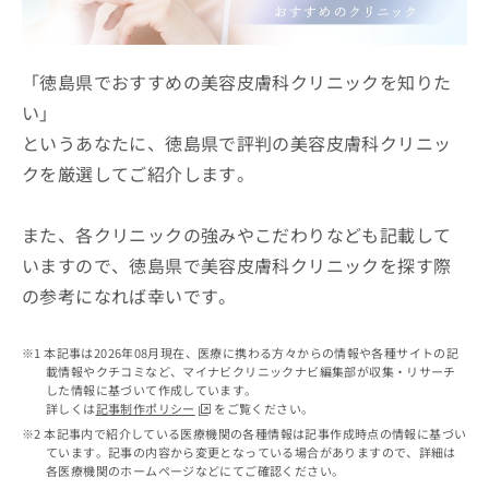
ッ
は
ク
こ
ナ
ち
ビ
「徳島県でおすすめの美容皮膚科クリニックを知りた
ら
に
い」
関
広
というあなたに、徳島県で評判の美容皮膚科クリニッ
す
広
告
る
告
クを厳選してご紹介します。
代
お
出
理
問
稿
店
い
また、各クリニックの強みやこだわりなども記載して
の
合
の
お
いますので、徳島県で美容皮膚科クリニックを探す際
わ
方
問
の参考になれば幸いです。
せ
い
は
は
合
こ
こ
わ
ち
本記事は2026年08月現在、医療に携わる方々からの情報や各種サイトの記
ち
せ
ら
載情報やクチコミなど、マイナビクリニックナビ編集部が収集・リサーチ
ら
は
した情報に基づいて作成しています。
こ
詳しくは
記事制作ポリシー
をご覧ください。
こち
ち
広
本記事内で紹介している医療機関の各種情報は記事作成時点の情報に基づい
らは
広
ら
ています。記事の内容から変更となっている場合がありますので、詳細は
告
マイ
各医療機関のホームページなどにてご確認ください。
告
出
ナビ