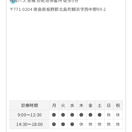
徳島バス 各線 妙蛇池停留所 徒歩3分
〒771-0204 徳島県板野郡北島町鯛浜字西中野99-2
診療時間
月
火
水
木
金
土
日
祝
9:00〜12:30
●
●
●
●
●
●
休
休
14:30〜18:00
●
●
●
休
休
休
休
休