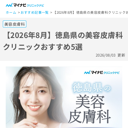
一
般
ホーム
おすすめ記事一覧
【2026年8月】徳島県の美容皮膚科クリニック
ユ
美容皮膚科
ー
ザ
【2026年8月】徳島県の美容皮膚科
ー
クリニックおすすめ5選
の
方
2026/08/03
更新
は
こ
ち
ら
医
マ
療
イ
関
ナ
係
ビ
者
ク
の
リ
方
ニ