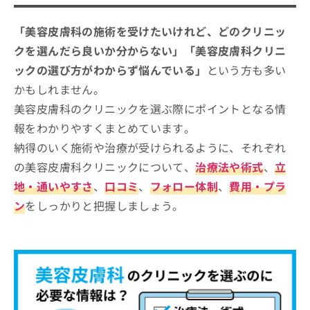
美容皮膚科クリニックを選ぶ際にチェ
ご了
ら
み
承く
ックする4つのポイント
は
ださ
「美容皮膚科の施術を受けたいけれど、どのクリニッ
こ
無
い。
そもそも美容皮膚科の施術って？メジャーな美容
徳島県で評判の美容皮膚科クリニック
ち
クを選んだら良いか分からない」「美容皮膚科クリニ
料
施術5選！
ら
おすすめ5選
情
ックの選び方がわからず悩んでいる」
という方も多い
報
西新町二丁目クリニック
かもしれません。
拡
掲
充
美容皮膚科のクリニックを選ぶ際にポイントとなる情
載
つだ形成クリニック
の
情
報をわかりやすくまとめています。
赤池クリニック
お
報
納得のいく施術や治療が受けられるように、それぞれ
申
の
藤本クリニック
し
修
の美容皮膚科クリニックについて、
治療法や術式
、
立
藍住たまき青空クリニック
込
正
地・通いやすさ
、
口コミ
、
フォロー体制
、
費用・プラ
み
は
【美容皮膚科の基礎知識】これを知ってから美
は
ン
をしっかりと把握しましょう。
こ
容皮膚科の受診を検討しよう！
こ
ち
ち
ら
肌悩み別！美容皮膚科で受けられる5つ
ら
の施術
そ
の
1．ボトックス注射
美容皮膚科に関するよくある質問5選！
他
2．ディープフェイシャルフィラー
の