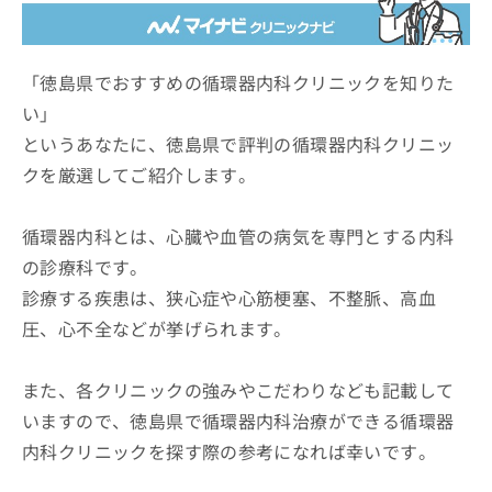
ッ
は
ク
こ
ナ
ち
ビ
「徳島県でおすすめの循環器内科クリニックを知りた
ら
に
い」
関
広
というあなたに、徳島県で評判の循環器内科クリニッ
す
広
告
る
告
クを厳選してご紹介します。
代
お
出
理
問
稿
店
い
循環器内科とは、心臓や血管の病気を専門とする内科
の
合
の
お
の診療科です。
わ
方
問
診療する疾患は、狭心症や心筋梗塞、不整脈、高血
せ
い
は
は
合
圧、心不全などが挙げられます。
こ
こ
わ
ち
ち
せ
ら
ら
また、各クリニックの強みやこだわりなども記載して
は
こ
いますので、徳島県で循環器内科治療ができる循環器
こち
ち
広
らは
内科クリニックを探す際の参考になれば幸いです。
広
ら
告
マイ
告
出
ナビ