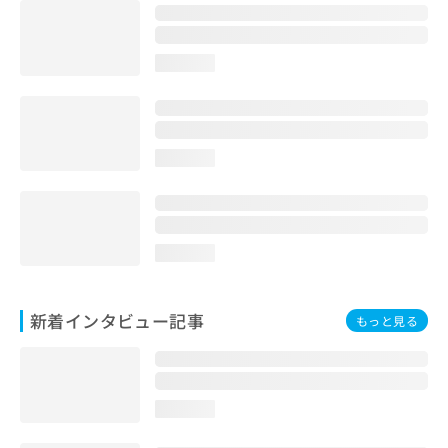
loading...
loading...
loading...
新着インタビュー記事
もっと見る
loading...