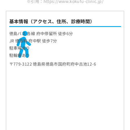
※引用：https://www.kokufu-clinic.jp/
お
問
い
基本情報（アクセス、住所、診療時間）
合
わ
せ
徳島バス 各線 府中停留所 徒歩6分
は
JR 徳島線 府中駅 徒歩7分
こ
駐車場あり
ち
駐輪場あり
ら
〒779-3122 徳島県徳島市国府町府中古池12-6