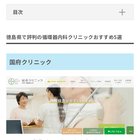
ご了
ら
み
承く
は
目次
ださ
こ
無
い。
ち
料
徳島県で評判の循環器内科クリニック
ら
情
おすすめ5選
報
徳島県で評判の循環器内科クリニックおすすめ5選
拡
国府クリニック
掲
充
載
西新町二丁目クリニック
の
情
お
国府クリニック
斎藤内科循環器科
報
申
の
川口内科循環器クリニック
し
修
込
とみおかハートクリニック
正
み
は
は
まとめ：徳島県で評判の循環器内科クリニック
こ
こ
ち
おすすめ5選
ち
ら
ら
そ
の
他
の