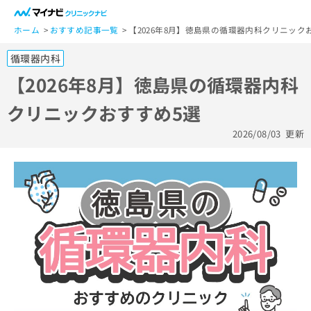
一
般
ホーム
おすすめ記事一覧
【2026年8月】徳島県の循環器内科クリニック
ユ
循環器内科
ー
ザ
【2026年8月】徳島県の循環器内科
ー
クリニックおすすめ5選
の
方
2026/08/03
更新
は
こ
ち
ら
医
マ
療
イ
関
ナ
係
ビ
者
ク
の
リ
方
ニ