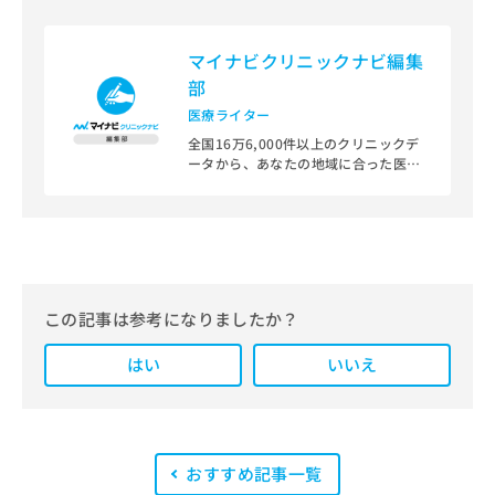
マイナビクリニックナビ編集
部
医療ライター
全国16万6,000件以上のクリニックデ
ータから、あなたの地域に合った医療
機関を見つけられる、クリニック検索
＆医療情報サイト「マイナビクリニッ
クナビ」。
編集部では、地域ごとの医療機関情報
をわかりやすく整理し、最新の公式情
報にもとづいて発信しています。
この記事は参考になりましたか？
また、医療広告ガイドラインに準拠し
はい
た編集体制を整えており、編集部内に
いいえ
は、一般社団法人薬機法医療法規格協
会が実施する「YMAA（薬機法・医療
法適法広告取扱個人認証規格）」講習
を修了したメンバーが複数名在籍して
います。
おすすめ記事一覧