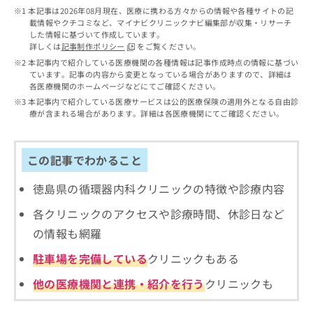
出
稿
クリ
資
本記事は2026年08月現在、医療に携わる方々からの情報や各種サイトの記
稿
ニッ
の
料
載情報やクチコミなど、マイナビクリニックナビ編集部が収集・リサーチ
クナ
の
お
した情報に基づいて作成しています。
の
ビサ
お
詳しくは
記事制作ポリシー
をご覧ください。
問
ご
イト
問
い
本記事内で紹介している医療機関の各種情報は記事作成時点の情報に基づい
請
への
い
ています。記事の内容から変更となっている場合がありますので、詳細は
合
お問
求
各医療機関のホームページなどにてご確認ください。
合
合せ
わ
は
フォ
わ
本記事内で紹介している医療サービスは公的医療保険の適用外となる自由診
せ
こ
ーム
療が含まれる場合があります。詳細は各医療機関にてご確認ください。
せ
は
ち
とな
は
こ
ら
りま
こ
ち
す。
ち
この記事でわかること
ら
クリ
無
ら
ニッ
料
クの
徳島県の循環器内科クリニックの特徴や診療内容
資
情
予
料
報
約・
各クリニックのアクセスや診療時間、休診日など
の
症状
拡
のご
の情報も網羅
ご
充
相談
請
の
など
駐車場を完備している
クリニックもある
求
お
はで
は
申
きま
他の医療機関と連携・紹介を行う
クリニックも
こ
せん
し
ので
ち
込