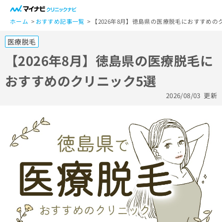
一
般
ホーム
おすすめ記事一覧
【2026年8月】徳島県の医療脱毛におすすめの
ユ
医療脱毛
ー
ザ
【2026年8月】徳島県の医療脱毛に
ー
おすすめのクリニック5選
の
方
2026/08/03
更新
は
こ
ち
ら
医
マ
療
イ
関
ナ
係
ビ
者
ク
の
リ
方
ニ