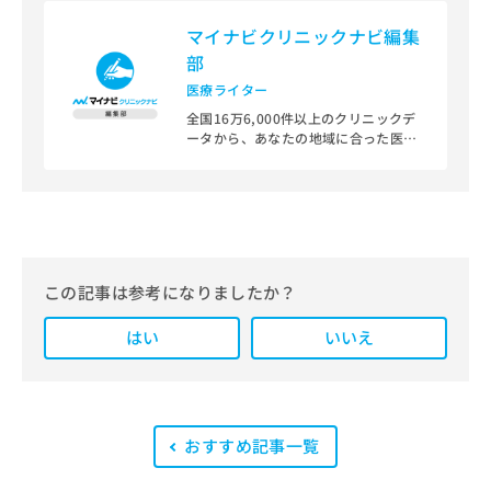
マイナビクリニックナビ編集
部
医療ライター
全国16万6,000件以上のクリニックデ
ータから、あなたの地域に合った医療
機関を見つけられる、クリニック検索
＆医療情報サイト「マイナビクリニッ
クナビ」。
編集部では、地域ごとの医療機関情報
をわかりやすく整理し、最新の公式情
報にもとづいて発信しています。
この記事は参考になりましたか？
また、医療広告ガイドラインに準拠し
はい
た編集体制を整えており、編集部内に
いいえ
は、一般社団法人薬機法医療法規格協
会が実施する「YMAA（薬機法・医療
法適法広告取扱個人認証規格）」講習
を修了したメンバーが複数名在籍して
います。
おすすめ記事一覧