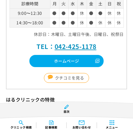
診療時間
月
火
水
木
金
土
日
祝
9:00〜12:30
●
●
●
休
●
●
休
休
14:30〜18:00
●
●
●
休
●
休
休
休
休診日：木曜日、土曜日午後、日曜日、祝祭日
TEL：
042-425-1178
ホームページ
クチコミを見る
はるクリニックの特徴
目次
糖尿病の自己管理のための指導を実施
インスリンを用いた糖尿病治療
クリニック
検索
記事検索
お問い合わせ
メニュー