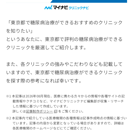
ッ
は
ク
こ
ナ
ち
ビ
「東京都で糖尿病治療ができるおすすめのクリニック
ら
に
を知りたい」
関
広
というあなたに、東京都で評判の糖尿病治療ができる
す
広
告
る
告
クリニックを厳選してご紹介します。
代
お
出
理
問
稿
店
い
また、各クリニックの強みやこだわりなども記載して
の
合
の
お
いますので、東京都で糖尿病治療ができるクリニック
わ
方
問
を探す際の参考になれば幸いです。
せ
い
は
は
合
こ
こ
わ
ち
本記事は2026年08月現在、医療に携わる方々からの情報や各種サイトの記
ち
せ
ら
載情報やクチコミなど、マイナビクリニックナビ編集部が収集・リサーチ
ら
は
した情報に基づいて作成しています。
こ
詳しくは
記事制作ポリシー
をご覧ください。
こち
ち
広
本記事内で紹介している医療機関の各種情報は記事作成時点の情報に基づい
らは
広
ら
ています。記事の内容から変更となっている場合がありますので、詳細は
告
マイ
各医療機関のホームページなどにてご確認ください。
告
出
ナビ