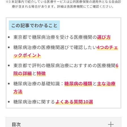
出
本記事内で紹介している医療サービスは公的医療保険の適用外となる自由診
稿
クリ
資
療が含まれる場合があります。詳細は各医療機関にてご確認ください。
稿
ニッ
の
料
クナ
の
お
の
ビサ
お
問
ご
イト
問
この記事でわかること
い
請
への
い
合
お問
求
合
合せ
東京都で糖尿病治療を受ける医療機関の
選び方
わ
は
フォ
わ
せ
こ
ーム
糖尿病治療の医療機関選びで確認したい
4つのチェ
せ
は
ち
とな
は
こ
ら
ックポイント
りま
こ
ち
す。
ち
東京都で評判の糖尿病治療におすすめの医療機関
6
ら
クリ
無
ら
ニッ
院の詳細
と
特徴
料
クの
資
情
予
糖尿病治療の基礎知識：
糖尿病の種類
と
主な治療
料
報
約・
の
症状
拡
方法
のご
ご
充
相談
請
糖尿病治療に関する
よくある質問10選
の
など
求
お
はで
は
申
きま
こ
せん
し
ので
ち
目次
込