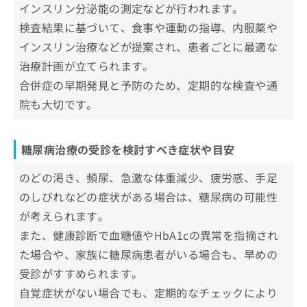
インスリン分泌能の測定などが行われます。
お
経堂駅前内科・糖尿病クリニック
問
検査結果に基づいて、食事や運動の指導、内服薬や
蒲田駅前やまだ内科糖尿病・甲状腺クリニック
い
インスリン治療などが提案され、患者ごとに最適な
合
初台まちのクリニック
わ
治療計画が立てられます。
せ
合併症の早期発見と予防のため、定期的な検査や通
【そもそも糖尿病って？】受診の前に自分の症
は
状と疾患への理解を深めよう！
院も大切です。
こ
ち
糖尿病とは？1型と2型の違いについて
ら
も解説
糖尿病治療の受診を検討すべき症状や目安
1型糖尿病
こんな症状は要注意？糖尿病の初期症
のどの渇き、頻尿、急激な体重減少、疲労感、手足
2型糖尿病
状の一例
のしびれなどの症状がある場合は、糖尿病の可能性
1型と2型の主な違いの比較
のどの渇き
が考えられます。
糖尿病治療はどんな流れで進むの？
また、健康診断で血糖値やHbA1cの異常を指摘され
頻尿
1．診療予約
糖尿病治療に関する質問10選！
た場合や、家族に糖尿病患者がいる場合も、早めの
体重減少
2．問診票の記入と基礎データ測定
受診がすすめられます。
疲れやすさ
まとめ：東京都で評判の糖尿病治療におすすめ
3．医師による診察
自覚症状がない場合でも、定期的なチェックにより
のクリニック10選
目のかすみ
4．治療方針の説明と同意