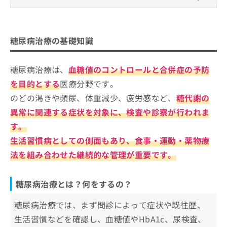
ご了
ら
み
承く
糖尿病治療の基礎知識
は
ださ
こ
無
い。
糖尿病治療とは？何をするの？
ち
糖尿病治療の医療機関、どうやって選べばい
料
糖尿病治療の基礎知識
ら
糖尿病治療の受診を検討すべき症状や目安
情
い？
報
拡
糖尿病治療は、
血糖値のコントロールと合併症の予防
掲
糖尿病治療を受けるクリニックを選ぶ
充
載
際にチェックする4つのポイント
を目的とする
医療分野です。
の
情
のどの渇きや頻尿、体重減少、疲労感など、
糖代謝の
お
そもそも糖尿病治療とは？対応している疾患や治
報
東京都で評判の糖尿病治療におすすめ
申
の
療をわかりやすく解説！
異常に関連する症状を対象に、検査や診察が行われま
のクリニック10選
し
修
す。
込
正
さいしょ糖尿病クリニック
み
生活習慣病としての側面もあり、食事・運動・薬物療
は
あおと内科・糖尿病クリニック
は
こ
法を組み合わせた継続的な管理が重要です。
こ
ち
白金高輪駅前内科・糖尿病クリニック
ち
ら
すぎ内科・糖尿病クリニック
ら
糖尿病治療とは？何をするの？
はるクリニック
そ
の
糖尿病治療では、まず問診によって症状や既往歴、
日暮里内科・糖尿病内科クリニック
他
生活習慣などを確認し、血糖値やHbA1c、尿検査、
日本橋れいわ内科クリニック
の