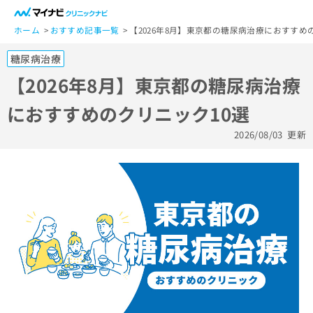
一
般
ホーム
おすすめ記事一覧
【2026年8月】東京都の糖尿病治療におすすめ
ユ
糖尿病治療
ー
ザ
【2026年8月】東京都の糖尿病治療
ー
におすすめのクリニック10選
の
方
2026/08/03
更新
は
こ
ち
ら
医
マ
療
イ
関
ナ
係
ビ
者
ク
の
リ
方
ニ