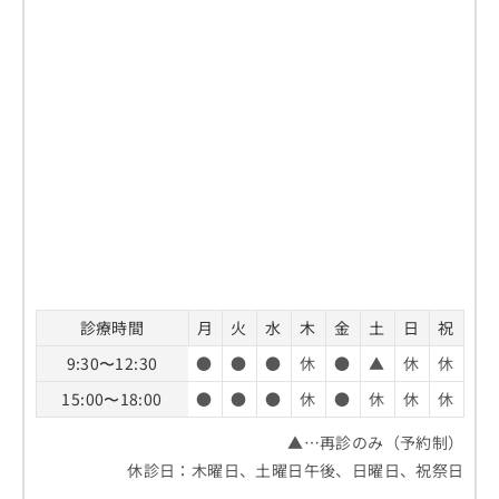
診療時間
月
火
水
木
金
土
日
祝
9:30〜12:30
●
●
●
休
●
▲
休
休
15:00〜18:00
●
●
●
休
●
休
休
休
▲…再診のみ（予約制）
休診日：木曜日、土曜日午後、日曜日、祝祭日