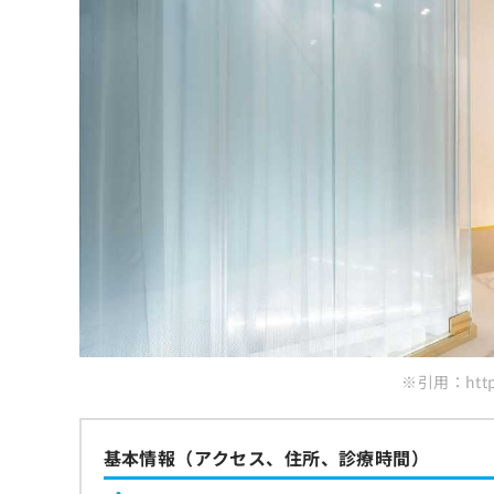
ち
み
まとめ：東京都で評判の顔脱毛におすすめの
ら
は
こ
ち
そ
ら
の
他
の
お
問
い
合
わ
せ
は
こ
ち
※引用：https
ら
基本情報（アクセス、住所、診療時間）