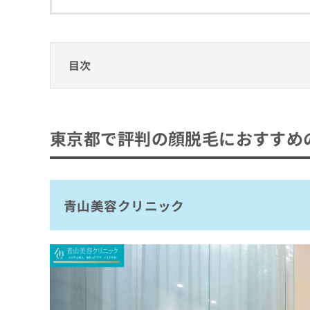
拡
資
きま
充
料
せん
の
ので
の
ご了
お
ご
承く
申
請
目次
ださ
し
求
い。
込
は
東京都で評判の顔脱毛におすすめのクリニッ
み
こ
は
ち
青山美容クリニック
こ
ら
東京都で評判の顔脱毛におすすめ
あおばクリニック 渋谷院
ち
ら
渋谷美容外科クリニック
無
イデア美容皮膚科クリニック 東京錦糸町院
料
掲
情
青山美容クリニック
町田マリアクリニック
載
報
銀座肌クリニック
情
拡
報
充
フレイアクリニック 立川院
の
の
池袋フェミークリニック 池袋院
修
お
正
申
ビューティースキンクリニック 新宿院
は
し
湘南美容クリニック 原宿院
こ
込