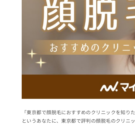
係
ク
者
リ
の
ニ
ッ
方
ク
は
ナ
こ
ビ
ち
に
関
ら
す
る
お
広
広
問
告
告
い
出
代
合
稿
わ
理
の
せ
店
お
は
「東京都で顔脱毛におすすめのクリニックを知り
の
問
こ
い
方
ち
というあなたに、東京都で評判の顔脱毛のクリニ
合
ら
は
わ
こ