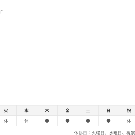
F
火
水
木
金
土
日
祝
休
休
●
●
●
●
休
休診日：火曜日、水曜日、祝