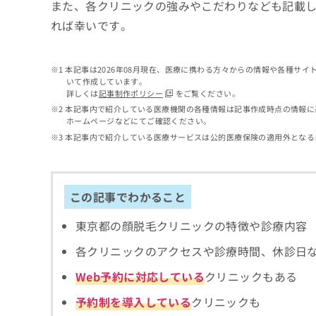
せ
こち
また、各クリニックの強みやこだわりなども記載
ち
らは
は
れば幸いです。
マイ
こ
ら
ナビ
ち
クリ
ら
ニッ
本記事は2026年08月現在、医療に携わる方々からの情報や各種サ
クナ
いて作成しています。
広
ビサ
詳しくは
記事制作ポリシー
をご覧ください。
広
資
イト
告
告
本記事内で紹介している医療機関の各種情報は記事作成時点の情報に
への
料
出
ホームページなどにてご確認ください。
出
お問
の
稿
合せ
稿
本記事内で紹介している医療サービスは公的医療保険の適用外となる
ご
の
フォ
の
請
お
ーム
お
求
問
とな
問
りま
は
い
い
この記事でわかること
す。
こ
合
合
クリ
ち
わ
ニッ
わ
東京都の顔脱毛クリニックの特徴や診療内容
ら
せ
クの
せ
は
予
は
各クリニックのアクセスや診療時間、休診日
約・
こ
こ
無
症状
ち
Web予約に対応している
クリニックもある
ち
のご
料
ら
相談
ら
情
予約制を導入している
クリニックも
など
報
はで