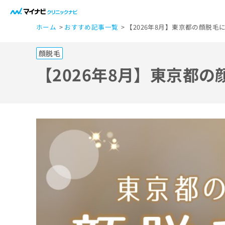
一
ホーム
おすすめ記事一覧
【2026年8月】東京都の顔脱毛
般
ユ
顔脱毛
ー
ザ
【2026年8月】東京都
ー
の
方
は
こ
ち
ら
医
マ
療
イ
ナ
関
ビ