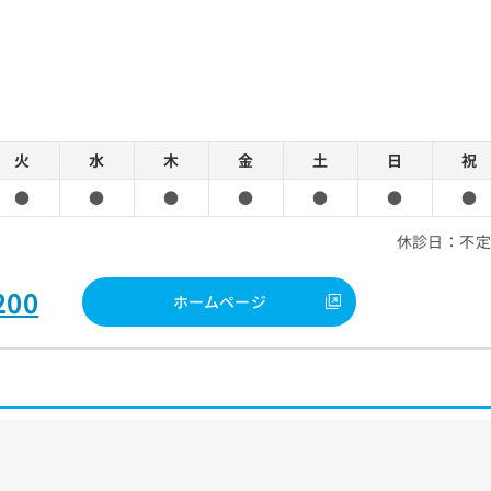
火
水
木
金
土
日
祝
●
●
●
●
●
●
●
休診日：不
200
ホームページ