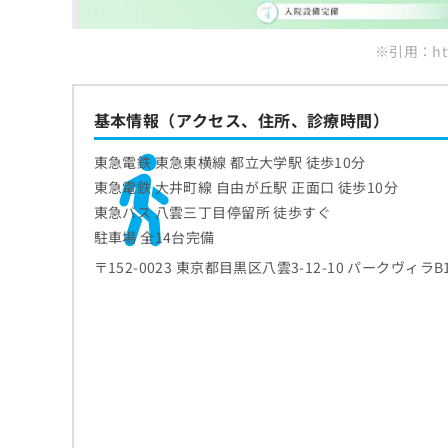
ち
み
ら
は
※引用：https
こ
ち
そ
ら
の
基本情報（アクセス、住所、診療時間）
他
の
東急電鉄 東急東横線 都立大学駅 徒歩10分
お
東急電鉄 大井町線 自由が丘駅 正面口 徒歩10分
問
東急バス 八雲三丁目停留所 徒歩すぐ
い
合
駐車場 全14台完備
わ
〒152-0023 東京都目黒区八雲3-12-10 パークヴィラB
せ
は
こ
ち
ら