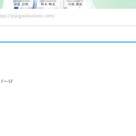
://jiyugaokaclinic.com/
1F〜5F