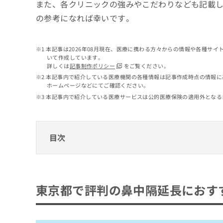
せ
こち
また、各クリニックの強みやこだわりなども記載
ち
らは
は
の参考になれば幸いです。
マイ
こ
ら
ナビ
ち
クリ
ら
ニッ
本記事は2026年08月現在、医療に携わる方々からの情報や各種サ
クナ
いて作成しています。
広
ビサ
詳しくは
記事制作ポリシー
をご覧ください。
広
資
イト
告
告
本記事内で紹介している医療機関の各種情報は記事作成時点の情報に
への
料
出
ホームページなどにてご確認ください。
出
お問
の
稿
合せ
稿
本記事内で紹介している医療サービスは公的医療保険の適用外となる
ご
の
フォ
の
請
お
ーム
お
求
問
とな
問
りま
は
い
目次
い
す。
こ
合
合
クリ
ち
わ
ニッ
わ
ら
東京都で評判の鼻中隔延長におすすめのクリ
せ
クの
せ
は
予
は
自由が丘クリニック
約・
こ
東京都で評判の鼻中隔延長におす
こ
無
症状
ち
宮益坂クリニック
ち
のご
料
ら
相談
ら
東京イセアクリニック
情
など
報
コントアクリニック東京
はで