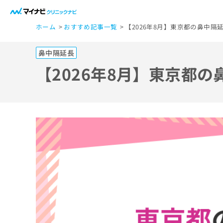
一
ホーム
おすすめ記事一覧
【2026年8月】東京都の鼻中隔
般
ユ
鼻中隔延長
ー
ザ
【2026年8月】東京都
ー
の
方
は
こ
ち
ら
医
マ
療
イ
ナ
関
ビ