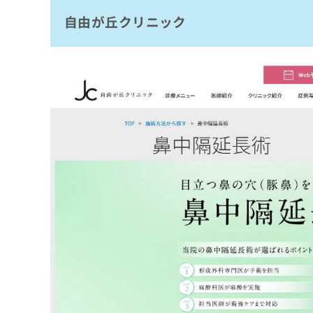
拡
資
きま
自由が丘クリニック
東京シンデレラ美容外科 新宿院
充
料
せん
の
ので
の
もとび美容外科クリニック
ご了
お
ご
承く
BIANCA CLINIC OMOTESANDO
申
請
ださ
し
求
美容外科・形成外科 ビスポーククリニック 
い。
込
は
銀座TAクリニック
み
こ
は
ち
ヴェリテクリニック 東京銀座院
こ
ら
ち
まとめ：東京都で評判の鼻中隔延長におすす
ら
無
料
掲
情
載
報
情
拡
報
充
の
の
修
お
正
申
は
し
こ
込