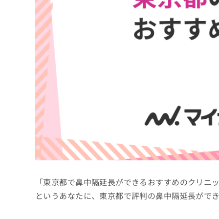
係
ク
者
リ
の
ニ
ッ
方
ク
は
ナ
こ
ビ
ち
に
関
ら
す
る
お
広
広
問
告
告
い
出
代
合
稿
わ
理
の
せ
店
お
は
「東京都で鼻中隔延長ができるおすすめのクリニ
の
問
こ
い
方
ち
というあなたに、東京都で評判の鼻中隔延長がで
合
ら
は
わ
こ