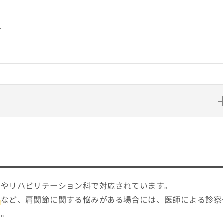
れ
選ぶ？
のポイント
科やリハビリテーション科で対応されています。
ニック10選
る
など、肩関節に関する悩みがある場合には、医師による診察
す。