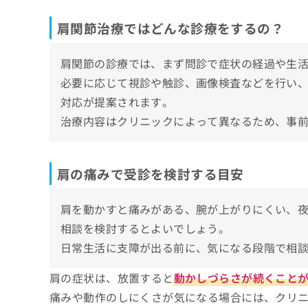
ち
み
世田谷かくた整形外科 成城学園前院
ら
肩関節治療ではどんな診療をするの？
は
ひばりヶ丘小林整形外科クリニック
こ
ち
目黒駒沢リハビリ整形外科クリニック
肩関節の診療では、まず問診で症状の経過や生
そ
ら
竹谷内医院
の
必要に応じて視診や触診、画像検査などを行い
他
東京神田整形外科クリニック
対応が提案されます。
の
豪徳寺整形外科クリニック
お
治療内容はクリニックによって異なるため、事
問
三宿通り整形外科クリニック
い
入谷整形外科
合
肩の痛みで受診を検討する目安
わ
【肩関節治療の基礎知識】受診前に知ってお
せ
は
肩を動かすと痛みがある、腕が上がりにくい、
肩関節治療対象の症状と受診の目安
こ
相談を検討するとよいでしょう。
ち
肩を動かすと痛みを感じるとき
ら
肩関節治療を受ける際の受診から治療までの
日常生活に支障が出る前に、気になる段階で相
日常生活に支障が出ているとき
1.クリニック予約
肩関節治療に関するよくある質問10選
肩の症状は、放置すると
動かしづらさが続くこと
夜間に痛みが気になるとき
2.問診・診察
痛みや動作のしにくさが気になる場合には、クリ
肩の動きに違和感があるとき
まとめ：肩関節治療に対応したクリニックを