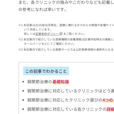
せ
こち
また、各クリニックの強みやこだわりなども記載
ち
らは
は
の参考になれば幸いです。
マイ
こ
ら
ナビ
ち
クリ
ら
ニッ
本記事は2026年08月現在、医療に携わる方々からの情報や各種サ
クナ
いて作成しています。
広
ビサ
詳しくは
記事制作ポリシー
をご覧ください。
広
資
イト
告
告
本記事内で紹介している医療機関の各種情報は記事作成時点の情報に
への
料
出
ホームページなどにてご確認ください。
出
お問
の
稿
合せ
稿
本記事内で紹介している医療サービスは公的医療保険の適用外となる
ご
の
フォ
の
請
お
ーム
お
求
問
とな
問
りま
は
い
い
この記事でわかること
す。
こ
合
合
クリ
ち
わ
ニッ
わ
肩関節治療の
基礎知識
ら
せ
クの
せ
は
予
は
肩関節治療に対応しているクリニックはどう
約・
こ
こ
無
症状
ち
肩関節治療に対応したクリニック選びの
4つ
ち
のご
料
ら
相談
ら
情
肩関節治療に対応している各クリニックの
詳
など
報
はで