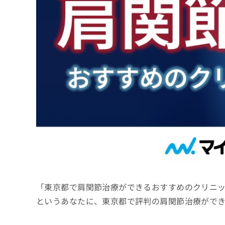
係
ク
者
リ
の
ニ
ッ
方
ク
は
ナ
こ
ビ
ち
に
関
ら
す
る
お
広
広
問
告
告
い
出
代
合
稿
わ
理
の
せ
店
お
は
「東京都で肩関節治療ができるおすすめのクリニ
の
問
こ
い
方
ち
というあなたに、東京都で評判の肩関節治療がで
合
ら
は
わ
こ