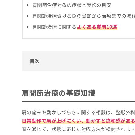
拡
資
肩関節治療対象の症状と受診の目安
きま
充
料
せん
の
ので
肩関節治療受ける際の受診から治療までの流
の
ご了
お
ご
承く
肩関節治療に関する
よくある質問10選
申
請
ださ
し
求
い。
込
は
み
こ
は
ち
こ
ら
目次
ち
ら
無
肩関節治療の基礎知識
料
肩関節治療ではどんな診療をするの？
掲
情
肩関節治療に対応しているクリニックはどう
肩関節治療の基礎知識
載
報
肩の痛みで受診を検討する目安
情
拡
肩関節治療に対応したクリニック選びの4つ
報
充
の
そもそも肩関節治療とはどういうもの？
の
肩の痛みや動かしづらさに関する相談は、整形外
東京都で評判の肩関節治療におすすめのクリ
修
お
日常動作で肩が上げにくい、動かすと違和感があ
正
申
三鷹整形外科
は
査を通じて、状態に応じた対応方法が検討されま
し
御殿山整形外科リハビリクリニック
こ
込