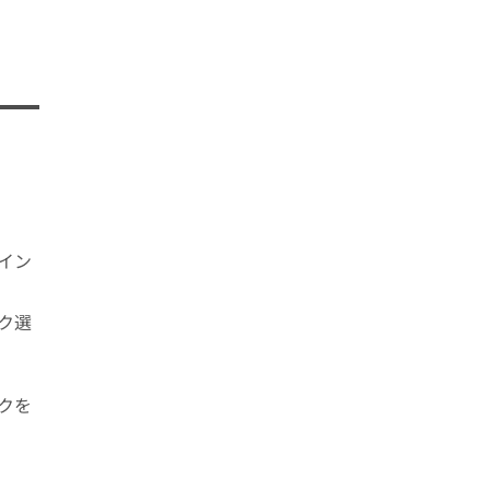
イン
ク選
クを