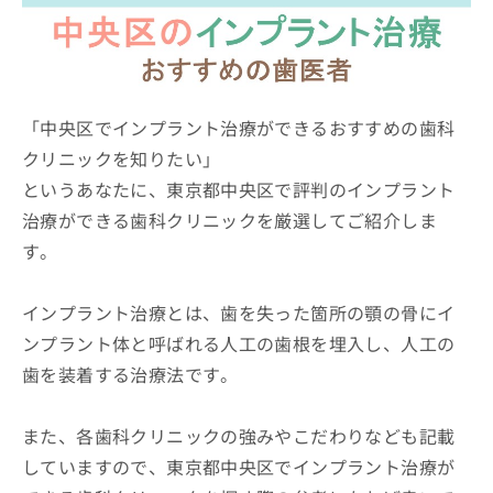
ッ
は
ク
こ
ナ
ち
ビ
ら
に
関
「中央区でインプラント治療ができるおすすめの歯科
広
す
広
クリニックを知りたい」
告
る
告
代
というあなたに、東京都中央区で評判のインプラント
お
出
理
問
稿
治療ができる歯科クリニックを厳選してご紹介しま
店
い
の
す。
合
の
お
わ
方
問
せ
い
は
インプラント治療とは、歯を失った箇所の顎の骨にイ
は
合
こ
ンプラント体と呼ばれる人工の歯根を埋入し、人工の
こ
わ
ち
ち
せ
歯を装着する治療法です。
ら
ら
は
こ
こち
ち
また、各歯科クリニックの強みやこだわりなども記載
広
らは
広
ら
告
していますので、東京都中央区でインプラント治療が
マイ
告
出
ナビ