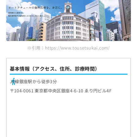
お
八重洲中央歯科
問
東京銀座シンタニインプラント外科
い
合
藤見歯科医院
わ
せ
まとめ：東京都中央区で評判のインプラント治
は
療におすすめのクリニック10選
こ
※引用：https://www.tousetsukai.com/
ち
ら
基本情報（アクセス、住所、診療時間）
JR線銀座駅から徒歩3分
〒104-0061 東京都中央区銀座4-6-10 ゑり円ビル4F