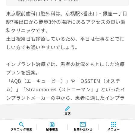
東京駅前歯科口腔外科は、京橋駅3番出口・銀座一丁目
駅7番出口から徒歩3分の場所にあるアクセスの良い歯
科クリニックです。
土日祝祭日も診療しているため、平日は仕事などで忙
しい方でも通いやすいでしょう。
インプラント治療では、患者の状況をもとにした治療
プランを提案。
「AQB（エーキュービー）」や「OSSTEM（オステ
ム）」「Straumann®（ストローマン』」といったイ
ンプラントメーカーの中から、患者に適したインプラ
ントを選択しています。
目次
また、手術時間は30分〜1時間程度を目安にしており、
術後は痛み止めを提供しています。
クリニック
検索
記事検索
お問い合わせ
メニュー