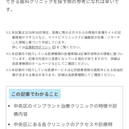
できる歯科クリニックを探す際の参考になれば幸いで
出
稿
クリ
資
稿
ニッ
の
す。
料
クナ
の
お
の
ビサ
お
問
ご
イト
問
い
請
への
い
合
お問
求
本記事は2026年08月現在、医療に携わる方々からの情報や各種サイトの記
合
合せ
わ
載情報やクチコミなど、マイナビクリニックナビ編集部が収集・リサーチ
は
フォ
わ
した情報に基づいて作成しています。
せ
こ
ーム
詳しくは
記事制作ポリシー
をご覧ください。
せ
は
ち
とな
は
本記事内で紹介している医療機関の各種情報は記事作成時点の情報に基づい
こ
ら
りま
ています。記事の内容から変更となっている場合がありますので、詳細は
こ
ち
す。
各医療機関のホームページなどにてご確認ください。
ち
ら
クリ
無
本記事内で紹介している医療サービスは公的医療保険の適用外となる自由診
ら
ニッ
料
療が含まれる場合があります。詳細は各医療機関にてご確認ください。
クの
資
情
予
料
報
約・
の
症状
拡
この記事でわかること
のご
ご
充
相談
請
の
中央区のインプラント治療クリニックの特徴や診
など
求
お
はで
療内容
は
申
きま
こ
せん
し
中央区にある各クリニックのアクセスや診療時
ので
ち
込