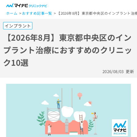
一
般
ホーム
おすすめ記事一覧
【2026年8月】東京都中央区のインプラント治
ユ
インプラント
ー
ザ
【2026年8月】東京都中央区のイン
ー
プラント治療におすすめのクリニッ
の
方
ク10選
は
こ
2026/08/03
更新
ち
ら
医
マ
療
イ
関
ナ
係
ビ
者
ク
の
リ
方
ニ