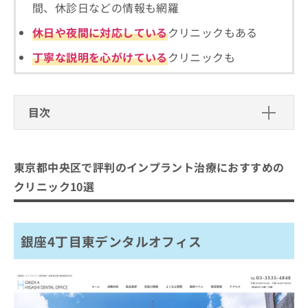
ご了
ら
間、休診日などの情報も網羅
み
承く
は
ださ
休日や夜間に対応している
クリニックもある
こ
無
い。
ち
料
丁寧な説明を心がけている
クリニックも
ら
情
報
拡
掲
充
載
目次
の
情
お
報
東京都中央区で評判のインプラント治
申
の
療におすすめのクリニック10選
し
修
東京都中央区で評判のインプラント治療におすすめの
込
正
銀座4丁目東デンタルオフィス
クリニック10選
み
は
東京銀座歯科
は
こ
こ
ち
銀座UCデンタルインプラント
ち
ら
銀座4丁目東デンタルオフィス
リバーシティ歯科クリニック
ら
小森歯科医院
そ
の
マロ デンタル&メディカル東京
他
東京駅前歯科口腔外科
の