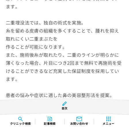
ます。
二重埋没法では、独自の術式を実施。
糸を留める皮膚の組織を多くすることで、腫れを抑え
取れにくい二重まぶたを
作ることが可能になります。
また、施術後糸が取れたり、二重のラインが明らかに
薄くなった場合、片目につき2回まで無料で再施術を受
けることができるなど充実した保証制度を採用してい
ます。
患者の悩みや症状に適した鼻の美容整形法を提案。
鼻の施術は、鼻プロテーゼ（隆鼻術）、TCBメッシ
目次
ュ、ヒアルロン酸注射、小鼻縮小脂肪溶解注射、鼻尖
形成、人中短縮術などの豊富な種類を取り扱っていま
クリニック
検索
記事検索
お問い合わせ
メニュー
す。抜糸を必要とする施術をする場合、経過観察とと