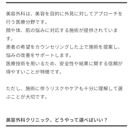
ご了
ら
み
承く
美容外科クリニックを選ぶ際にチェッ
は
ださ
美容外科は、美容を目的に外見に対してアプローチを
クする4つのポイント
こ
無
い。
ち
行う医療分野です。
料
そもそも美容外科ってどんなところ？美容外科の
富山県で評判の美容外科クリニックお
ら
情
顔や体、肌の悩みに対応する施術が提供されていま
わかりやすい紹介もあり！
すすめ5選
報
す。
拡
掲
総曲輪ビューティクリニック
充
患者の希望をカウンセリングした上で施術を提案し、
載
の
たぐちクリニック
情
悩みの改善をサポートします。
お
報
カメイクリニック 富山院
医療技術を用いるため、安全性や結果に関する信頼が
申
の
し
城本クリニック 富山院
修
得やすいことが特徴です。
込
正
東京中央美容外科 富山院
み
は
は
ただし、施術に伴うリスクやケアも十分に理解して選
こ
【美容外科の基礎知識】これを知ってから美容
こ
ち
ぶことが大切です。
外科の施術を検討しよう！
ち
ら
ら
知っておきたい！美容外科の代表的なメニュー
そ
美容外科クリニック、どうやって選べばいい？
の
体の施術メニュー
他
の
1．豊胸術