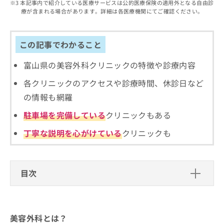
出
本記事内で紹介している医療サービスは公的医療保険の適用外となる自由診
稿
クリ
資
療が含まれる場合があります。詳細は各医療機関にてご確認ください。
稿
ニッ
の
料
クナ
の
お
の
ビサ
お
問
ご
イト
問
この記事でわかること
い
請
への
い
合
お問
求
合
合せ
富山県の美容外科クリニックの特徴や診療内容
わ
は
フォ
わ
せ
こ
ーム
各クリニックのアクセスや診療時間、休診日など
せ
は
ち
とな
は
こ
ら
の情報も網羅
りま
こ
ち
す。
ち
駐車場を完備している
クリニックもある
ら
クリ
無
ら
ニッ
料
クの
丁寧な説明を心がけている
クリニックも
資
情
予
料
報
約・
の
症状
拡
のご
ご
充
目次
相談
請
の
など
求
お
はで
美容外科とは？
は
申
きま
こ
せん
し
美容外科クリニック、どうやって選べばいい？
ので
美容外科とは？
ち
込