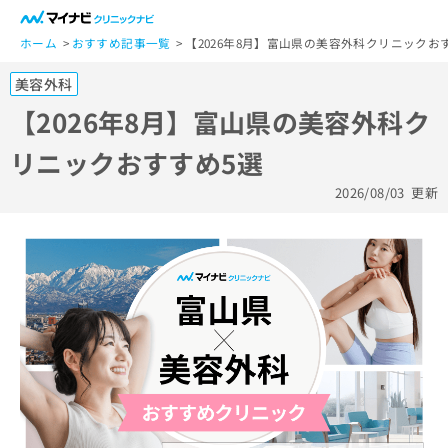
一
般
ホーム
おすすめ記事一覧
【2026年8月】富山県の美容外科クリニックお
ユ
美容外科
ー
ザ
【2026年8月】富山県の美容外科ク
ー
リニックおすすめ5選
の
方
2026/08/03
更新
は
こ
ち
ら
医
マ
療
イ
関
ナ
係
ビ
者
ク
の
リ
方
ニ