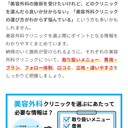
顔の施術メニュー
「美容外科の施術を受けたいけれど、どのクリニック
お
2．脂肪吸引
問
を選んだら良いか分からない」「美容外科クリニック
1．二重まぶた形成
肌の施術メニュー
い
3．婦人科形成
の選び方がわからず悩んでいる」
という方も多いかも
2．鼻の整形
合
1．レーザー治療
4．ヒップアップ術
その他の施術メニュー
わ
しれません。
3．フェイスリフト
2．ヒアルロン酸注射
せ
5．痩身・ダイエット治療
美容外科クリニックを選ぶ際にポイントとなる情報を
1．医療脱毛
4．口元の整形
美容外科に関するよくある質問10選！
は
3．ボトックス注射
わかりやすくまとめています。
こ
2．多汗症・わきが治療
5．目元のクマ・たるみ取り
4．ピーリング
ち
まとめ：富山県のおすすめの美容外科クリニッ
納得のいく施術が受けられるように、それぞれの美容
3．ほくろ・いぼ除去
ら
ク5選
5．美白治療
外科クリニックについて、
取り扱いメニュー
、
費用・
4．タトゥー除去
プラン
、
フォロー体制
、
口コミ
、
立地・通いやすさ
を
5．頭皮ケア・植毛
しっかりと把握しましょう。