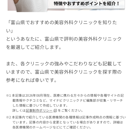
ッ
は
ク
こ
ナ
ち
ビ
「富山県でおすすめの美容外科クリニックを知りた
ら
に
い」
関
広
というあなたに、富山県で評判の美容外科クリニック
す
広
告
る
告
を厳選してご紹介します。
代
お
出
理
問
稿
店
い
また、各クリニックの強みやこだわりなども記載して
の
合
の
お
いますので、富山県で美容外科クリニックを探す際の
わ
方
問
参考になれば幸いです。
せ
い
は
は
合
こ
こ
わ
ち
本記事は2026年08月現在、医療に携わる方々からの情報や各種サイトの記
ち
せ
ら
載情報やクチコミなど、マイナビクリニックナビ編集部が収集・リサーチ
ら
は
した情報に基づいて作成しています。
こ
詳しくは
記事制作ポリシー
をご覧ください。
こち
ち
広
本記事内で紹介している医療機関の各種情報は記事作成時点の情報に基づい
らは
広
ら
ています。記事の内容から変更となっている場合がありますので、詳細は
告
マイ
各医療機関のホームページなどにてご確認ください。
告
出
ナビ