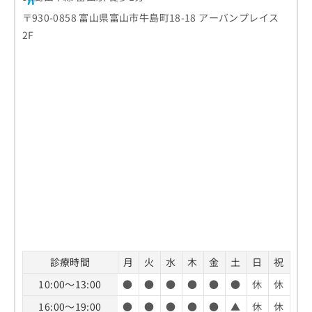
〒930-0858 富山県富山市牛島町18-18 アーバンプレイス
2F
診療時間
月
火
水
木
金
土
日
祝
10:00～13:00
●
●
●
●
●
●
休
休
16:00～19:00
●
●
●
●
●
▲
休
休