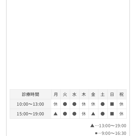
お
問
い
合
わ
せ
は
こ
ち
ら
診療時間
月
火
水
木
金
土
日
祝
10:00〜13:00
休
●
●
休
休
●
■
休
15:00〜19:00
▲
●
●
休
▲
●
■
休
▲…13:00〜19:00
◾️…9:00〜16:30