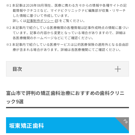
出
稿
クリ
資
本記事は2026年08月現在、医療に携わる方々からの情報や各種サイトの記
稿
ニッ
の
料
載情報やクチコミなど、マイナビクリニックナビ編集部が収集・リサーチ
クナ
の
お
の
した情報に基づいて作成しています。
ビサ
お
問
詳しくは
記事制作ポリシー
をご覧ください。
ご
イト
問
い
請
本記事内で紹介している医療機関の各種情報は記事作成時点の情報に基づい
への
い
合
ています。記事の内容から変更となっている場合がありますので、詳細は
お問
求
合
各医療機関のホームページなどにてご確認ください。
合せ
わ
は
フォ
わ
せ
本記事内で紹介している医療サービスは公的医療保険の適用外となる自由診
こ
ーム
せ
療が含まれる場合があります。詳細は各医療機関にてご確認ください。
は
ち
とな
は
こ
ら
りま
こ
ち
す。
ち
目次
ら
クリ
無
ら
ニッ
料
クの
富山市で評判の矯正歯科治療におすす
資
情
予
めの歯科クリニック9選
料
報
約・
富山市で評判の矯正歯科治療におすすめの歯科クリニ
の
症状
拡
坂東矯正歯科
のご
ック9選
ご
充
相談
とやま駅前みわ矯正歯科医院
請
の
など
求
お
はで
歯科矯正 ちどり歯科医院
は
申
きま
坂東矯正歯科
さわはた矯正歯科医院
こ
せん
し
ので
ち
込
島歯科・矯正歯科