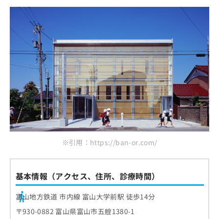
ご了
ら
み
承く
しのぶ歯科医院
は
ださ
こ
無
い。
あえば矯正歯科医院
ち
料
富山石金歯科
ら
情
報
歯科アールクリニック
拡
掲
充
載
まとめ：富山市で評判の矯正歯科治療におすす
の
情
めの歯科クリニック9選
お
報
申
の
し
修
込
正
み
は
※引用：https://ban-or.com/
は
こ
こ
ち
ち
ら
ら
基本情報（アクセス、住所、診療時間）
そ
富山地方鉄道 市内線 富山大学前駅 徒歩14分
の
他
〒930-0882 富山県富山市五艘1380-1
の