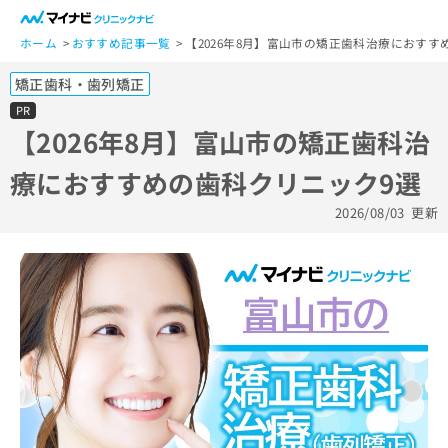
一
般
ホーム
おすすめ記事一覧
【2026年8月】富山市の矯正歯科治療におすす
ユ
矯正歯科・歯列矯正
ー
ザ
PR
ー
【2026年8月】富山市の矯正歯科治
の
療におすすめの歯科クリニック9選
方
は
2026/08/03
更新
こ
ち
ら
医
マ
療
イ
関
ナ
係
ビ
者
ク
の
リ
方
ニ