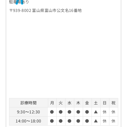
駐車場あり
〒939-8002 富山県富山市公文名16番地
診療時間
月
火
水
木
金
土
日
祝
9:30〜12:30
●
●
●
●
●
▲
休
休
14:00〜18:00
●
●
●
●
●
▲
休
休