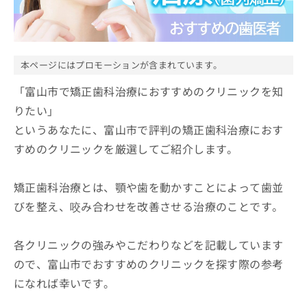
ッ
は
ク
こ
ナ
ち
ビ
ら
に
本ページにはプロモーションが含まれています。
関
広
す
「富山市で矯正歯科治療におすすめのクリニックを知
広
告
る
告
りたい」
代
お
出
というあなたに、富山市で評判の矯正歯科治療におす
理
問
稿
店
い
の
すめのクリニックを厳選してご紹介します。
合
の
お
わ
方
問
せ
矯正歯科治療とは、顎や歯を動かすことによって歯並
い
は
は
合
こ
びを整え、咬み合わせを改善させる治療のことです。
こ
わ
ち
ち
せ
ら
ら
は
各クリニックの強みやこだわりなどを記載しています
こ
ので、富山市でおすすめのクリニックを探す際の参考
こち
ち
広
らは
になれば幸いです。
広
ら
告
マイ
告
出
ナビ