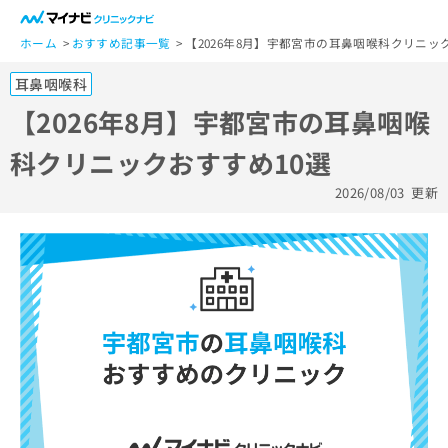
一
般
ホーム
おすすめ記事一覧
【2026年8月】宇都宮市の耳鼻咽喉科クリニッ
ユ
耳鼻咽喉科
ー
ザ
【2026年8月】宇都宮市の耳鼻咽喉
ー
科クリニックおすすめ10選
の
方
2026/08/03
更新
は
こ
ち
ら
医
マ
療
イ
関
ナ
係
ビ
者
ク
の
リ
方
ニ