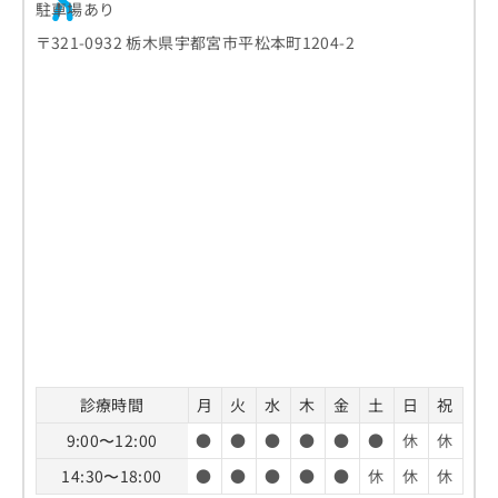
駐車場あり
〒321-0932 栃木県宇都宮市平松本町1204-2
診療時間
月
火
水
木
金
土
日
祝
9:00〜12:00
●
●
●
●
●
●
休
休
14:30〜18:00
●
●
●
●
●
休
休
休