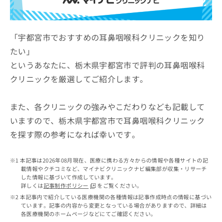
ッ
は
ク
こ
ナ
ち
ビ
「宇都宮市でおすすめの耳鼻咽喉科クリニックを知り
ら
に
たい」
関
広
というあなたに、栃木県宇都宮市で評判の耳鼻咽喉科
す
広
告
る
告
クリニックを厳選してご紹介します。
代
お
出
理
問
稿
店
い
また、各クリニックの強みやこだわりなども記載して
の
合
の
お
いますので、栃木県宇都宮市で耳鼻咽喉科クリニック
わ
方
問
を探す際の参考になれば幸いです。
せ
い
は
は
合
こ
こ
わ
ち
本記事は2026年08月現在、医療に携わる方々からの情報や各種サイトの記
ち
せ
ら
載情報やクチコミなど、マイナビクリニックナビ編集部が収集・リサーチ
ら
は
した情報に基づいて作成しています。
こ
詳しくは
記事制作ポリシー
をご覧ください。
こち
ち
広
本記事内で紹介している医療機関の各種情報は記事作成時点の情報に基づい
らは
広
ら
ています。記事の内容から変更となっている場合がありますので、詳細は
告
マイ
各医療機関のホームページなどにてご確認ください。
告
出
ナビ