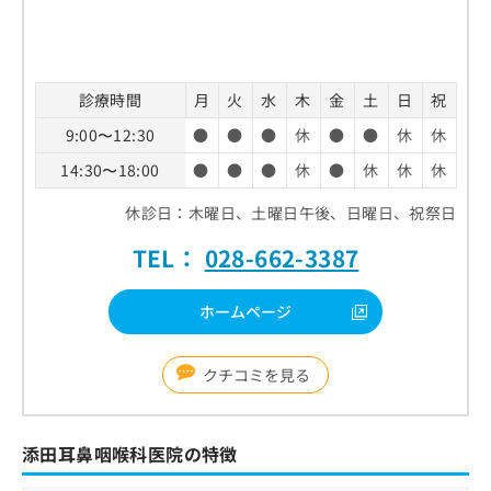
お
問
い
合
診療時間
月
火
水
木
金
土
日
祝
わ
せ
9:00〜12:30
●
●
●
休
●
●
休
休
は
こ
14:30〜18:00
●
●
●
休
●
休
休
休
ち
ら
休診日：木曜日、土曜日午後、日曜日、祝祭日
TEL：
028-662-3387
ホームページ
クチコミを見る
添田耳鼻咽喉科医院の特徴