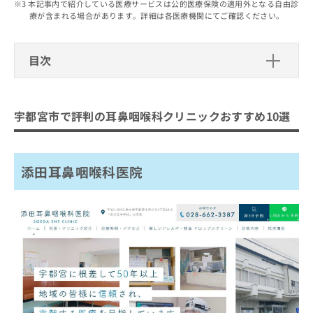
出
本記事内で紹介している医療サービスは公的医療保険の適用外となる自由診
稿
クリ
資
療が含まれる場合があります。詳細は各医療機関にてご確認ください。
稿
ニッ
の
料
クナ
の
お
の
ビサ
お
問
ご
イト
目次
問
い
請
への
い
合
お問
求
宇都宮市で評判の耳鼻咽喉科クリニッ
合
合せ
わ
は
フォ
わ
クおすすめ10選
せ
こ
ーム
宇都宮市で評判の耳鼻咽喉科クリニックおすすめ10選
せ
は
ち
とな
添田耳鼻咽喉科医院
は
こ
ら
りま
こ
ち
ふくだ耳鼻科クリニック
す。
ち
ら
クリ
無
添田耳鼻咽喉科医院
田代耳鼻咽喉科医院
ら
ニッ
料
クの
きくちクリニック
資
情
予
料
報
約・
耳鼻咽喉科すがわらクリニック
の
症状
拡
のご
ごとう みみ・はな・のどクリニック
ご
充
相談
請
の
たかしま耳鼻咽喉科・内科
など
求
お
はで
耳鼻咽喉科すがわらクリニック
は
申
きま
こ
せん
し
岡田記念耳鼻咽喉科クリニック
ので
ち
込