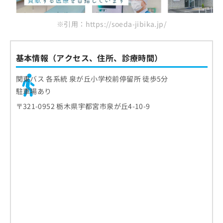
ご了
関耳鼻咽喉科内科醫院
ら
み
承く
は
ださ
まとめ：宇都宮市で評判の耳鼻咽喉科クリニッ
※引用：https://soeda-jibika.jp/
こ
無
い。
クおすすめ10選
ち
料
ら
情
報
基本情報（アクセス、住所、診療時間）
拡
掲
充
載
関東バス 各系統 泉が丘小学校前停留所 徒歩5分
の
情
駐車場あり
お
報
申
〒321-0952 栃木県宇都宮市泉が丘4-10-9
の
し
修
込
正
み
は
は
こ
こ
ち
ち
ら
ら
そ
の
他
の