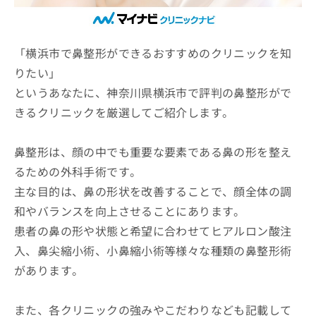
ッ
は
ク
こ
ナ
ち
ビ
「横浜市で鼻整形ができるおすすめのクリニックを知
ら
に
りたい」
関
広
というあなたに、神奈川県横浜市で評判の鼻整形がで
す
広
告
る
告
きるクリニックを厳選してご紹介します。
代
お
出
理
問
稿
店
い
鼻整形は、顔の中でも重要な要素である鼻の形を整え
の
合
の
お
るための外科手術です。
わ
方
問
主な目的は、鼻の形状を改善することで、顔全体の調
せ
い
は
は
合
和やバランスを向上させることにあります。
こ
こ
わ
ち
患者の鼻の形や状態と希望に合わせてヒアルロン酸注
ち
せ
ら
ら
入、鼻尖縮小術、小鼻縮小術等様々な種類の鼻整形術
は
こ
があります。
こち
ち
広
らは
広
ら
告
マイ
告
出
また、各クリニックの強みやこだわりなども記載して
ナビ