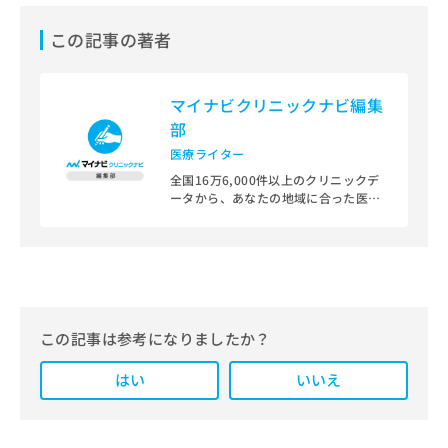
この記事の著者
マイナビクリニックナビ編集
部
医療ライター
全国16万6,000件以上のクリニックデ
ータから、あなたの地域に合った医療
機関を見つけられる、クリニック検索
＆医療情報サイト「マイナビクリニッ
クナビ」。
編集部では、地域ごとの医療機関情報
をわかりやすく整理し、最新の公式情
報にもとづいて発信しています。
この記事は参考になりましたか？
また、医療広告ガイドラインに準拠し
はい
た編集体制を整えており、編集部内に
いいえ
は、一般社団法人薬機法医療法規格協
会が実施する「YMAA（薬機法・医療
法適法広告取扱個人認証規格）」講習