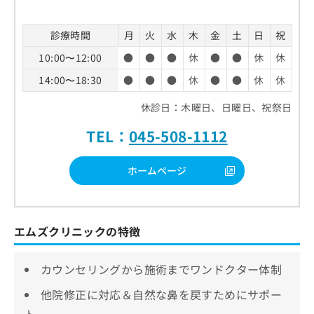
診療時間
月
火
水
木
金
土
日
祝
10:00〜12:00
●
●
●
休
●
●
休
休
14:00〜18:30
●
●
●
休
●
●
休
休
休診日：木曜日、日曜日、祝祭日
TEL：
045-508-1112
ホームページ
エムズクリニックの特徴
カウンセリングから施術までワンドクター体制
他院修正に対応＆自然な鼻を戻すためにサポー
ト