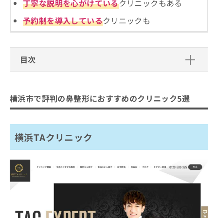
ご了
丁寧な説明を心がけている
クリニックもある
ら
み
承く
は
ださ
予約制を導入している
クリニックも
こ
無
い。
ち
料
ら
情
報
目次
拡
掲
充
載
横浜市で評判の鼻整形におすすめのク
の
情
リニック5選
お
報
横浜市で評判の鼻整形におすすめのクリニック5選
申
の
横浜TAクリニック
し
修
聖心美容クリニック 横浜院
込
正
み
は
横浜TAクリニック
よこはまエーブクリニック
は
こ
横浜中央クリニック
こ
ち
ち
ら
エムズクリニック
ら
まとめ：横浜市で評判の鼻整形におすすめのク
そ
の
リニック5選
他
の