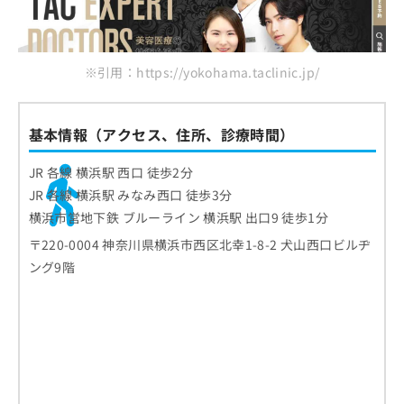
お
問
い
合
※引用：https://yokohama.taclinic.jp/
わ
せ
は
基本情報（アクセス、住所、診療時間）
こ
ち
JR 各線 横浜駅 西口 徒歩2分
ら
JR 各線 横浜駅 みなみ西口 徒歩3分
横浜市営地下鉄 ブルーライン 横浜駅 出口9 徒歩1分
〒220-0004 神奈川県横浜市西区北幸1-8-2 犬山西口ビルヂ
ング9階