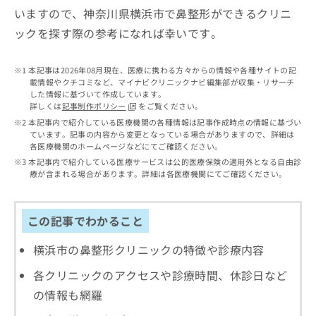
出
稿
クリ
資
いますので、神奈川県横浜市で鼻整形ができるクリニ
稿
ニッ
の
料
クナ
ックを探す際の参考になれば幸いです。
の
お
の
ビサ
お
問
ご
イト
問
い
請
への
本記事は2026年08月現在、医療に携わる方々からの情報や各種サイトの記
い
合
お問
求
載情報やクチコミなど、マイナビクリニックナビ編集部が収集・リサーチ
合
合せ
わ
は
した情報に基づいて作成しています。
フォ
わ
せ
こ
詳しくは
記事制作ポリシー
をご覧ください。
ーム
せ
は
ち
本記事内で紹介している医療機関の各種情報は記事作成時点の情報に基づい
とな
は
こ
ています。記事の内容から変更となっている場合がありますので、詳細は
ら
りま
こ
各医療機関のホームページなどにてご確認ください。
ち
す。
ち
ら
クリ
本記事内で紹介している医療サービスは公的医療保険の適用外となる自由診
無
ら
ニッ
療が含まれる場合があります。詳細は各医療機関にてご確認ください。
料
クの
資
情
予
料
報
約・
この記事でわかること
の
症状
拡
のご
ご
充
相談
横浜市の鼻整形クリニックの特徴や診療内容
請
の
など
求
お
はで
各クリニックのアクセスや診療時間、休診日など
は
申
きま
こ
の情報も網羅
せん
し
ので
ち
込