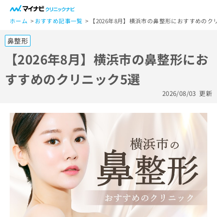
一
般
ホーム
おすすめ記事一覧
【2026年8月】横浜市の鼻整形におすすめのク
ユ
鼻整形
ー
ザ
【2026年8月】横浜市の鼻整形にお
ー
すすめのクリニック5選
の
方
2026/08/03
更新
は
こ
ち
ら
医
マ
療
イ
関
ナ
係
ビ
者
ク
の
リ
方
ニ