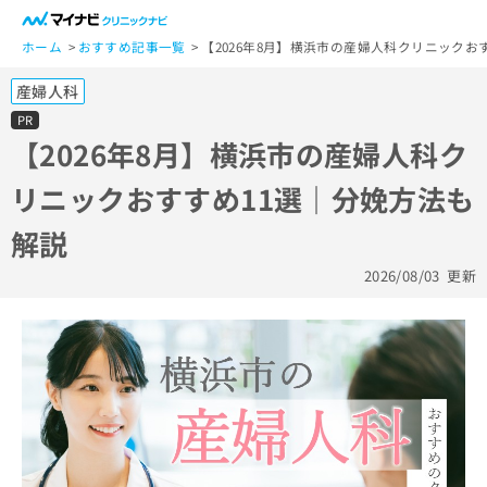
一
般
ホーム
おすすめ記事一覧
【2026年8月】横浜市の産婦人科クリニックお
ユ
産婦人科
ー
ザ
PR
ー
【2026年8月】横浜市の産婦人科ク
の
リニックおすすめ11選｜分娩方法も
方
は
解説
こ
ち
2026/08/03
更新
ら
医
マ
療
イ
関
ナ
係
ビ
者
ク
の
リ
方
ニ