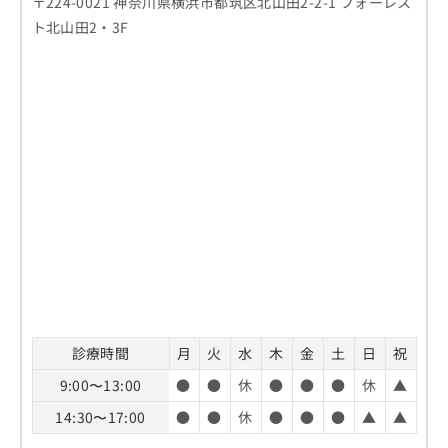
〒224-0021 神奈川県横浜市都筑区北山田2-2-1 フォーレス
ト北山田2・3F
診療時間
月
火
水
木
金
土
日
祝
9:00〜13:00
●
●
休
●
●
●
休
▲
14:30〜17:00
●
●
休
●
●
●
▲
▲