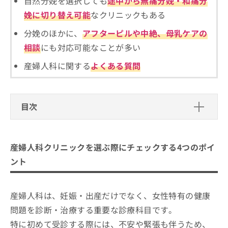
自然分娩を選択しても
途中から無痛分娩・和痛分
ご了
ら
み
承く
娩に切り替え可能
なクリニックもある
は
ださ
こ
無
い。
分娩のほかに、
アフターピルや中絶、母乳ケアの
ち
料
ら
相談
にも対応可能なことが多い
情
報
産婦人科に関する
よくある質問
拡
掲
充
載
の
情
お
報
目次
申
の
し
修
産婦人科クリニックを選ぶ際にチェッ
込
正
クする4つのポイント
み
は
産婦人科クリニックを選ぶ際にチェックする4つのポイ
は
こ
そもそも分娩方法にはどんなものがある？5つの分
こ
横浜市で評判の産婦人科クリニックお
ント
ち
娩方法を紹介！
ち
ら
すすめ11選
ら
Sola Clinic
そ
産婦人科は、妊娠・出産だけでなく、女性特有の健康
あおのウイメンズクリニック
の
問題を診断・治療する重要な診療科目です。
他
まりこレディースクリニック横浜
特に初めて受診する際には、不安や緊張も伴うため、
の