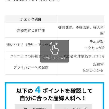
すすめ11選
4．帝王切開
5．ソフロロジー式分娩法
チェック項目
★ カンガルーケア
妊婦健診、不妊治療、婦人科検
診療内容と専門性
医師
予約が取り
通いやすさ（予約・アクセス）
アクセスが良く
クリニックの評判や口コミ
受診者の体験談や口コミをチ
スクロールできます
診察室や
プライバシーへの配慮
個別カウンセリ