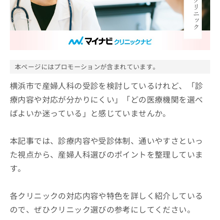
ッ
は
ク
こ
ナ
ち
ビ
ら
に
関
広
す
広
本ページにはプロモーションが含まれています。
告
る
告
代
お
横浜市で産婦人科の受診を検討しているけれど、「診
出
理
問
稿
療内容や対応が分かりにくい」「どの医療機関を選べ
店
い
の
ばよいか迷っている」と感じていませんか。
合
の
お
わ
方
問
せ
い
は
本記事では、診療内容や受診体制、通いやすさといっ
は
合
こ
こ
た視点から、産婦人科選びのポイントを整理していま
わ
ち
ち
せ
す。
ら
ら
は
こ
こち
ち
各クリニックの対応内容や特色を詳しく紹介している
広
らは
広
ら
告
マイ
ので、ぜひクリニック選びの参考にしてください。
告
出
ナビ