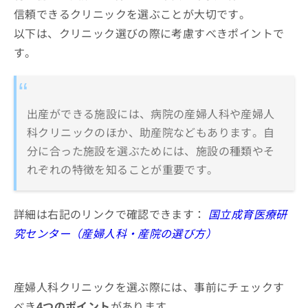
知産婦人科
お
信頼できるクリニックを選ぶことが大切です。
問
聖マリアクリニック 横浜ステーション
以下は、クリニック選びの際に考慮すべきポイントで
い
ユイ・レディースクリニック横浜
合
す。
わ
おとめクリニック
せ
サンマタニティクリニック
は
こ
出産ができる施設には、病院の産婦人科や産婦人
はぐくみ母子クリニック新横浜
ち
科クリニックのほか、助産院などもあります。自
戸塚共立レディースクリニック
ら
分に合った施設を選ぶためには、施設の種類やそ
マザーズ高田産医院
れぞれの特徴を知ることが重要です。
【分娩方法の基礎知識】これを知ってから産婦
人科クリニックを検討しよう！
詳細は右記のリンクで確認できます：
国立成育医療研
知っておきたい！5つの分娩方法と産後
究センター（産婦人科・産院の選び方）
のケア
1．自然分娩
産婦人科に関するよくある質問11選！
産婦人科クリニックを選ぶ際には、事前にチェックす
2．無痛分娩（和痛分娩）
まとめ：横浜市で評判の産婦人科クリニックお
べき
4つのポイント
があります。
3．計画分娩