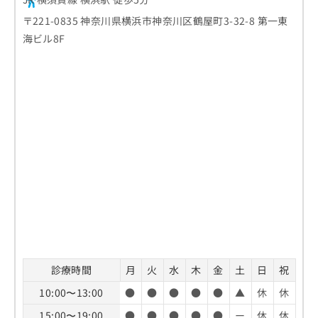
〒221-0835 神奈川県横浜市神奈川区鶴屋町3-32-8 第一東
海ビル8F
診療時間
月
火
水
木
金
土
日
祝
10:00〜13:00
●
●
●
●
●
▲
休
休
15:00〜19:00
●
●
●
●
●
ー
休
休