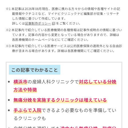
出
稿
クリ
資
稿
ニッ
の
料
本記事は2026年08月現在、医療に携わる方々からの情報や各種サイトの記
クナ
の
お
載情報やクチコミなど、マイナビクリニックナビ編集部が収集・リサーチ
の
ビサ
お
した情報に基づいて作成しています。
問
ご
イト
詳しくは
記事制作ポリシー
をご覧ください。
問
い
請
への
本記事内で紹介している医療機関の各種情報は記事作成時点の情報に基づい
い
合
お問
求
ています。記事の内容から変更となっている場合がありますので、詳細は
合
合せ
わ
は
各医療機関のホームページなどにてご確認ください。
フォ
わ
せ
こ
ーム
本記事内で紹介している医療サービスは公的医療保険の適用外となる自由診
せ
は
ち
とな
療が含まれる場合があります。詳細は各医療機関にてご確認ください。
は
こ
ら
りま
こ
ち
す。
ち
ら
クリ
無
この記事でわかること
ら
ニッ
料
クの
資
情
予
横浜市
の産婦人科クリニックで
対応している分娩
料
報
約・
方法や特徴
の
症状
拡
のご
ご
充
無痛分娩を実施するクリニックは増えている
相談
請
の
など
求
お
はで
手ぶらで入院
できるよう必要なものを準備してい
は
申
きま
るクリニックも
こ
せん
し
ので
ち
込