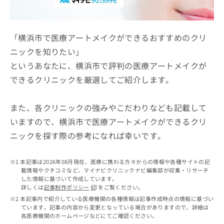
ッ
は
ク
こ
ナ
ち
ビ
「横浜市で医療アートメイクができるおすすめのクリ
ら
に
ニックを知りたい」
関
広
というあなたに、横浜市で評判の医療アートメイクが
す
広
告
る
告
できるクリニックを厳選してご紹介します。
代
お
出
理
問
稿
店
い
また、各クリニックの強みやこだわりなども記載して
の
合
の
お
いますので、横浜市で医療アートメイクができるクリ
わ
方
問
ニックを探す際の参考になれば幸いです。
せ
い
は
は
合
こ
こ
わ
ち
本記事は2026年08月現在、医療に携わる方々からの情報や各種サイトの記
ち
せ
ら
載情報やクチコミなど、マイナビクリニックナビ編集部が収集・リサーチ
ら
は
した情報に基づいて作成しています。
こ
詳しくは
記事制作ポリシー
をご覧ください。
こち
ち
広
本記事内で紹介している医療機関の各種情報は記事作成時点の情報に基づい
らは
広
ら
ています。記事の内容から変更となっている場合がありますので、詳細は
告
マイ
各医療機関のホームページなどにてご確認ください。
告
出
ナビ