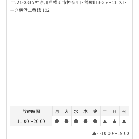
〒221-0835 神奈川県横浜市神奈川区鶴屋町3-35～11 スト
ーク横浜二番館 102
診療時間
月
火
水
木
金
土
日
祝
11:00～20:00
●
●
●
●
●
▲
▲
▲
▲…10:00～19:00