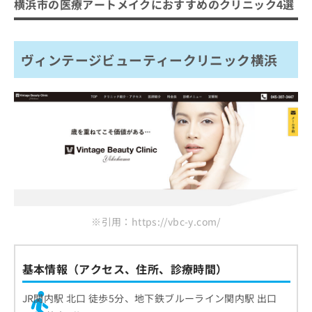
ご了
横浜市の医療アートメイクにおすすめのクリニック4選
ら
み
承く
ヴィンテージビューティークリニック横浜
は
ださ
こ
エムズクリニック
無
い。
ち
料
ヴィンテージビューティークリニック横浜
女性医療クリニックLUNAネクストステージ
ら
情
HAAB BEAUTY CLINIC 横浜院
報
拡
掲
まとめ：横浜市の医療アートメイクにおすすめ
充
載
の
情
のクリニック4選
お
報
申
の
し
修
込
正
み
は
は
こ
こ
ち
※引用：https://vbc-y.com/
ち
ら
ら
そ
基本情報（アクセス、住所、診療時間）
の
他
JR関内駅 北口 徒歩5分、地下鉄ブルーライン関内駅 出口
の