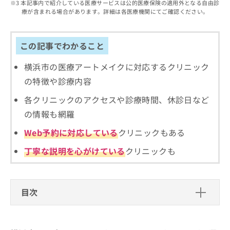
出
本記事内で紹介している医療サービスは公的医療保険の適用外となる自由診
稿
クリ
資
療が含まれる場合があります。詳細は各医療機関にてご確認ください。
稿
ニッ
の
料
クナ
の
お
の
ビサ
お
問
ご
イト
問
この記事でわかること
い
請
への
い
合
お問
求
合
合せ
横浜市の医療アートメイクに対応するクリニック
わ
は
フォ
わ
せ
こ
の特徴や診療内容
ーム
せ
は
ち
とな
は
こ
ら
各クリニックのアクセスや診療時間、休診日など
りま
こ
ち
す。
の情報も網羅
ち
ら
クリ
無
ら
ニッ
Web予約に対応している
クリニックもある
料
クの
資
情
予
丁寧な説明を心がけている
クリニックも
料
報
約・
の
症状
拡
のご
ご
充
相談
請
の
など
目次
求
お
はで
は
申
きま
横浜市の医療アートメイクにおすすめ
こ
せん
し
ので
ち
のクリニック4選
込