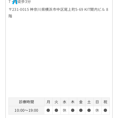
7・8 徒歩3分
お
問
〒231-0015 神奈川県横浜市中区尾上町5-69 KIT関内ビル 8
い
階
合
わ
せ
は
こ
ち
ら
診療時間
月
火
水
木
金
土
日
祝
10:00～19:00
●
●
休
●
●
●
休
●