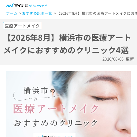
一
般
ホーム
おすすめ記事一覧
【2026年8月】横浜市の医療アートメイクにお
ユ
医療アートメイク
ー
ザ
【2026年8月】横浜市の医療アート
ー
メイクにおすすめのクリニック4選
の
方
2026/08/03
更新
は
こ
ち
ら
医
マ
療
イ
関
ナ
係
ビ
者
ク
の
リ
方
ニ