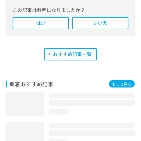
報にもとづいて発信しています。
この記事は参考になりましたか？
また、医療広告ガイドラインに準拠し
はい
た編集体制を整えており、編集部内に
いいえ
は、一般社団法人薬機法医療法規格協
会が実施する「YMAA（薬機法・医療
法適法広告取扱個人認証規格）」講習
を修了したメンバーが複数名在籍して
います。
おすすめ記事一覧
新着おすすめ記事
もっと見る
loading...