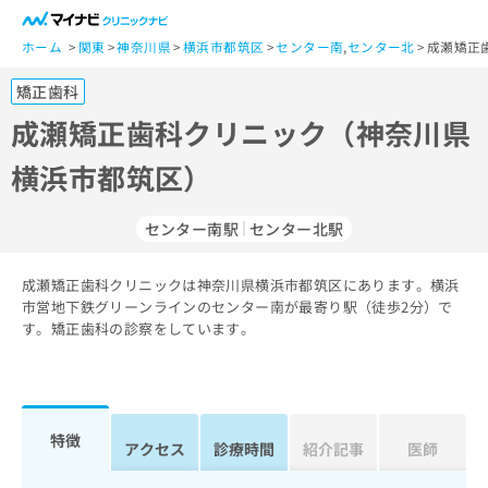
一
般
ホーム
関東
神奈川県
横浜市都筑区
センター南
,
センター北
成瀬矯正
ユ
矯正歯科
ー
ザ
成瀬矯正歯科クリニック（神奈川県
ー
横浜市都筑区）
の
方
は
センター南駅
センター北駅
こ
ち
成瀬矯正歯科クリニックは神奈川県横浜市都筑区にあります。横浜
ら
市営地下鉄グリーンラインのセンター南が最寄り駅（徒歩2分）で
す。矯正歯科の診察をしています。
医
マ
療
イ
関
ナ
係
ビ
者
ク
特徴
アクセス
診療時間
紹介記事
医師
の
リ
方
ニ