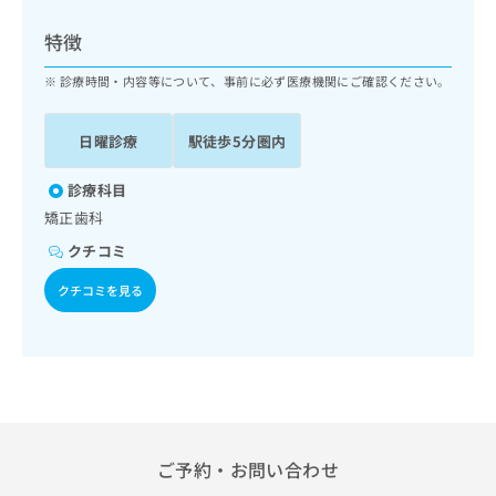
ッ
は
ク
こ
特徴
ナ
ち
ビ
診療時間・内容等について、事前に必ず医療機関にご確認ください。
ら
に
関
広
日曜診療
駅徒歩5分圏内
す
広
告
る
告
代
お
診療科目
出
理
問
稿
矯正歯科
店
い
の
クチコミ
合
の
お
わ
方
問
クチコミを見る
せ
い
は
は
合
こ
こ
わ
ち
ち
せ
ら
ら
は
こ
こち
ち
広
らは
広
ら
告
ご予約・お問い合わせ
マイ
告
出
ナビ