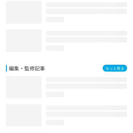
お
問
い
loading...
合
わ
せ
は
こ
loading...
ち
ら
編集・監修記事
もっと見る
loading...
loading...