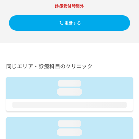
出
稿
クリ
資
診療受付時間外
稿
ニッ
の
料
クナ
の
お
の
ビサ
お
問
ご
電話する
イト
問
い
請
への
い
合
お問
求
合
合せ
わ
は
フォ
わ
せ
こ
ーム
せ
は
ち
とな
は
こ
ら
りま
こ
ち
同じエリア・診療科目のクリニック
す。
ち
ら
クリ
無
ら
ニッ
料
クの
loading...
資
情
予
料
loading...
報
約・
の
症状
拡
のご
ご
充
相談
請
の
など
求
お
はで
は
申
loading...
きま
こ
せん
し
loading...
ので
ち
込