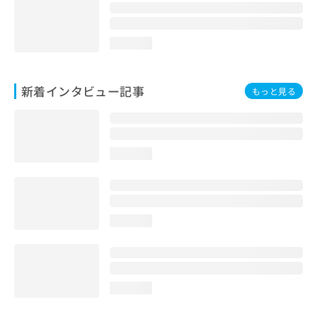
loading...
新着インタビュー記事
もっと見る
loading...
loading...
loading...