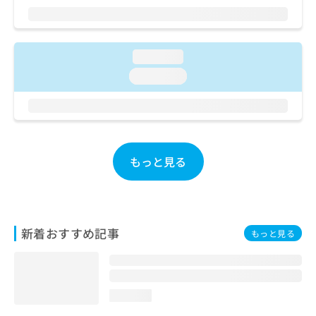
ご了
ら
み
承く
は
ださ
こ
無
い。
ち
料
loading...
ら
情
loading...
報
拡
掲
充
載
の
情
お
報
申
の
もっと見る
し
修
込
正
み
は
は
こ
こ
ち
新着おすすめ記事
もっと見る
ち
ら
ら
そ
の
loading...
他
の