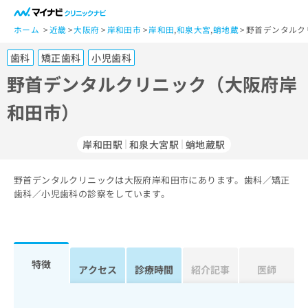
一
般
ホーム
近畿
大阪府
岸和田市
岸和田
,
和泉大宮
,
蛸地蔵
野首デンタルク
ユ
歯科
矯正歯科
小児歯科
ー
ザ
野首デンタルクリニック（大阪府岸
ー
和田市）
の
方
は
岸和田駅
和泉大宮駅
蛸地蔵駅
こ
ち
野首デンタルクリニックは大阪府岸和田市にあります。歯科／矯正
ら
歯科／小児歯科の診察をしています。
医
マ
療
イ
関
ナ
係
ビ
特徴
アクセス
診療時間
紹介記事
医師
者
ク
の
リ
方
ニ