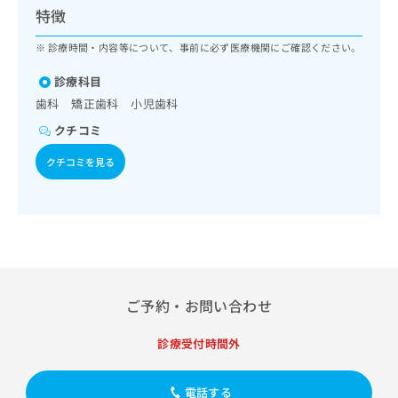
ッ
は
特徴
ク
こ
ナ
診療時間・内容等について、事前に必ず医療機関にご確認ください。
ち
ビ
ら
に
診療科目
関
歯科 矯正歯科 小児歯科
広
す
広
告
クチコミ
る
告
代
お
出
クチコミを見る
理
問
稿
店
い
の
合
の
お
わ
方
問
せ
い
は
は
合
こ
こ
わ
ち
ち
せ
ら
ご予約・お問い合わせ
ら
は
こ
診療受付時間外
こち
ち
広
らは
広
ら
告
マイ
告
出
ナビ
電話する