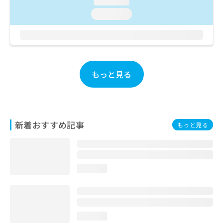
loading...
ご了
ら
み
承く
loading...
は
ださ
こ
無
い。
ち
料
ら
情
報
拡
掲
もっと見る
充
載
の
情
お
報
申
の
し
修
新着おすすめ記事
もっと見る
込
正
み
は
は
こ
こ
ち
ち
ら
loading...
ら
そ
の
他
loading...
の