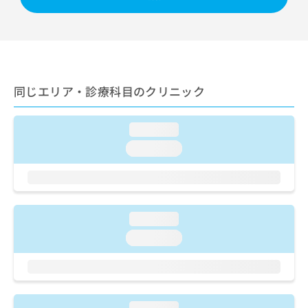
出
稿
クリ
資
稿
ニッ
の
料
クナ
の
お
の
ビサ
お
問
ご
イト
問
い
請
への
い
合
お問
求
合
合せ
わ
同じエリア・診療科目のクリニック
は
フォ
わ
せ
こ
ーム
せ
は
ち
とな
は
loading...
こ
ら
りま
こ
ち
す。
loading...
ち
ら
クリ
無
ら
ニッ
料
クの
資
情
予
料
報
約・
の
症状
拡
loading...
のご
ご
充
loading...
相談
請
の
など
求
お
はで
は
申
きま
こ
せん
し
ので
ち
込