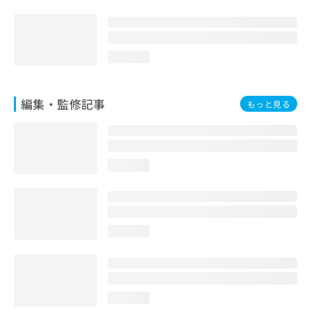
お
問
い
合
loading...
わ
せ
は
編集・監修記事
もっと見る
こ
ち
ら
loading...
loading...
loading...