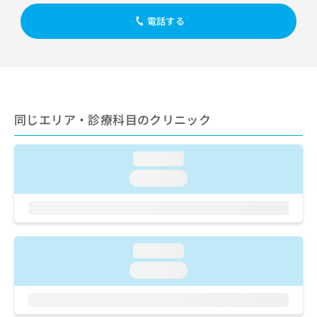
出
稿
クリ
資
稿
ニッ
の
電話する
料
クナ
の
お
の
ビサ
お
問
ご
イト
問
い
請
への
い
合
お問
求
合
合せ
わ
は
フォ
わ
せ
こ
ーム
せ
同じエリア・診療科目のクリニック
は
ち
とな
は
こ
ら
りま
こ
ち
す。
loading...
ち
ら
クリ
無
ら
ニッ
loading...
料
クの
資
情
予
料
報
約・
の
症状
拡
のご
ご
充
相談
loading...
請
の
など
求
お
loading...
はで
は
申
きま
こ
せん
し
ので
ち
込