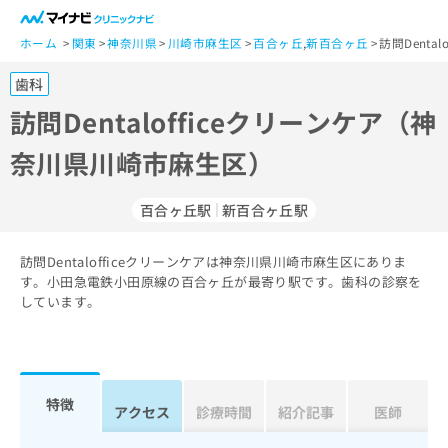
一
般
ホーム
関東
神奈川県
川崎市麻生区
百合ヶ丘
,
新百合ヶ丘
訪問Dent
ユ
歯科
ー
ザ
訪問Dentalofficeクリーンケア（神
ー
奈川県川崎市麻生区）
の
方
は
百合ヶ丘駅
新百合ヶ丘駅
こ
ち
訪問Dentalofficeクリーンケアは神奈川県川崎市麻生区にありま
ら
す。小田急電鉄小田原線の百合ヶ丘が最寄り駅です。歯科の診察を
しています。
医
マ
療
イ
関
ナ
係
ビ
者
ク
特徴
アクセス
診療時間
紹介記事
医師
の
リ
方
ニ