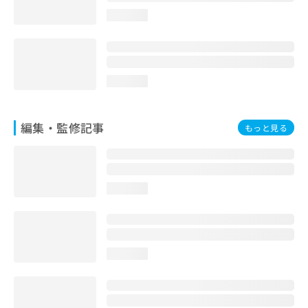
お
loading...
問
い
合
わ
せ
loading...
は
こ
ち
編集・監修記事
もっと見る
ら
loading...
loading...