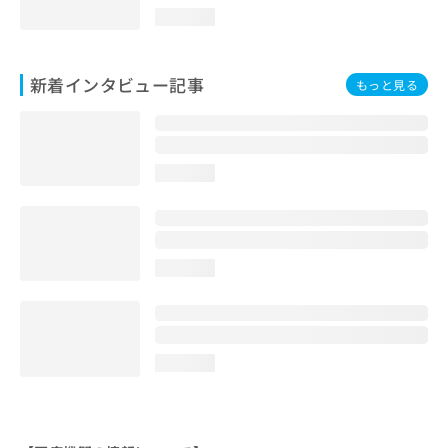
loading...
新着インタビュー記事
もっと見る
loading...
loading...
loading...