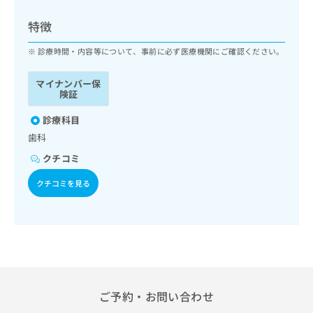
ッ
は
ク
こ
特徴
ナ
ち
ビ
診療時間・内容等について、事前に必ず医療機関にご確認ください。
ら
に
関
マイナンバー保
広
す
広
険証
告
る
告
代
お
診療科目
出
理
問
稿
歯科
店
い
の
クチコミ
合
の
お
わ
方
問
クチコミを見る
せ
い
は
は
合
こ
こ
わ
ち
ち
せ
ら
ら
は
こ
こち
ち
広
らは
広
ら
告
ご予約・お問い合わせ
マイ
告
出
ナビ