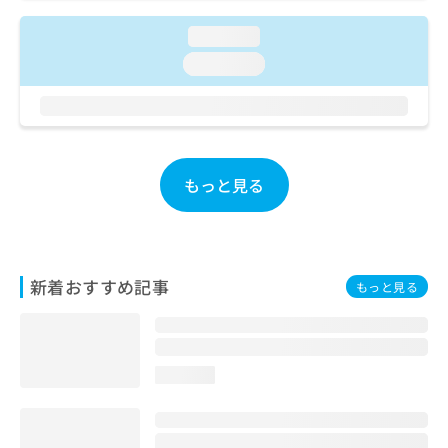
ご了
ら
み
承く
は
loading...
ださ
こ
無
い。
loading...
ち
料
ら
情
報
拡
掲
充
載
の
情
もっと見る
お
報
申
の
し
修
込
正
み
は
新着おすすめ記事
もっと見る
は
こ
こ
ち
ち
ら
ら
loading...
そ
の
他
の