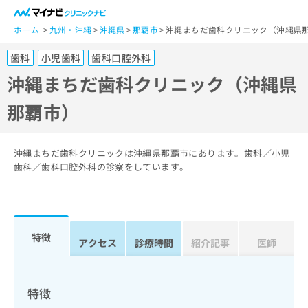
一
般
ホーム
九州・沖縄
沖縄県
那覇市
沖縄まちだ歯科クリニック（沖縄県
ユ
歯科
小児歯科
歯科口腔外科
ー
ザ
沖縄まちだ歯科クリニック（沖縄県
ー
那覇市）
の
方
は
こ
沖縄まちだ歯科クリニックは沖縄県那覇市にあります。歯科／小児
ち
歯科／歯科口腔外科の診察をしています。
ら
医
マ
療
イ
特徴
関
アクセス
診療時間
紹介記事
医師
ナ
係
ビ
者
ク
の
リ
特徴
方
ニ