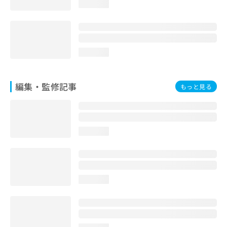
loading...
お
問
い
合
わ
loading...
せ
は
こ
編集・監修記事
もっと見る
ち
ら
loading...
loading...