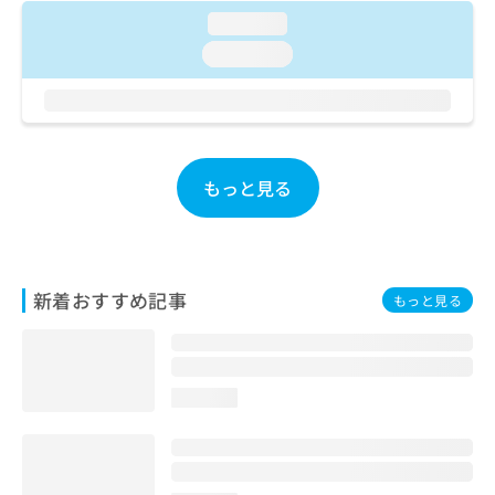
ご了
ら
み
承く
loading...
は
ださ
loading...
こ
無
い。
ち
料
ら
情
報
拡
掲
充
載
もっと見る
の
情
お
報
申
の
し
修
込
正
新着おすすめ記事
み
もっと見る
は
は
こ
こ
ち
ち
ら
ら
loading...
そ
の
他
の