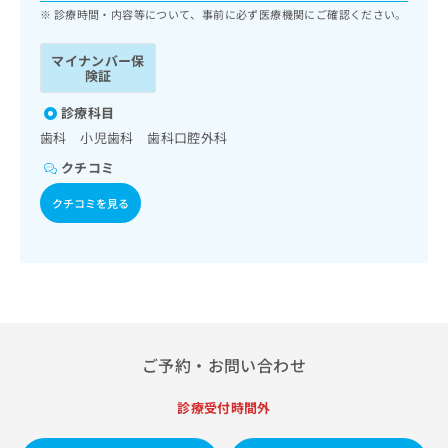
ッ
は
診療時間・内容等について、事前に必ず医療機関にご確認ください。
ク
こ
ナ
ち
マイナンバー保
ビ
険証
ら
に
関
診療科目
広
す
広
歯科 小児歯科 歯科口腔外科
告
る
告
代
クチコミ
お
出
理
問
稿
クチコミを見る
店
い
の
合
の
お
わ
方
問
せ
い
は
は
合
こ
こ
わ
ち
ち
せ
ら
ら
は
ご予約・お問い合わせ
こ
こち
ち
広
らは
診療受付時間外
広
ら
告
マイ
告
出
ナビ