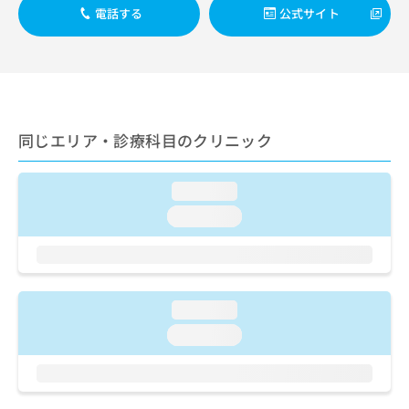
出
稿
クリ
資
電話する
公式サイト
稿
ニッ
の
料
クナ
の
お
の
ビサ
お
問
ご
イト
問
い
請
への
い
合
お問
求
合
合せ
わ
は
フォ
わ
せ
同じエリア・診療科目のクリニック
こ
ーム
せ
は
ち
とな
は
こ
ら
りま
こ
ち
loading...
す。
ち
ら
クリ
loading...
無
ら
ニッ
料
クの
資
情
予
料
報
約・
の
症状
拡
のご
ご
充
loading...
相談
請
の
など
loading...
求
お
はで
は
申
きま
こ
せん
し
ので
ち
込