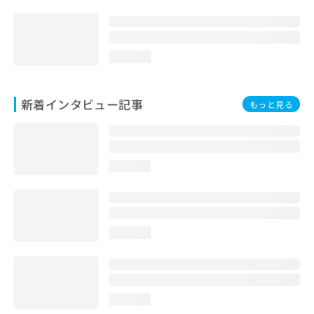
loading...
新着インタビュー記事
もっと見る
loading...
loading...
loading...