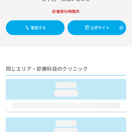
出
稿
クリ
資
稿
ニッ
の
料
診療受付時間外
クナ
の
お
の
ビサ
お
問
ご
イト
問
い
請
への
電話する
公式サイト
い
合
お問
求
合
合せ
わ
は
フォ
わ
せ
こ
ーム
せ
は
ち
とな
は
こ
ら
りま
こ
ち
す。
ち
ら
同じエリア・診療科目のクリニック
クリ
無
ら
ニッ
料
クの
資
情
予
loading...
料
報
約・
の
症状
loading...
拡
のご
ご
充
相談
請
の
など
求
お
はで
は
申
きま
こ
せん
し
loading...
ので
ち
込
loading...