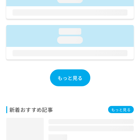
ご了
ら
み
承く
は
ださ
こ
無
い。
ち
料
ら
情
loading...
報
loading...
拡
掲
充
載
の
情
お
報
申
の
し
修
もっと見る
込
正
み
は
は
こ
こ
ち
ち
ら
新着おすすめ記事
もっと見る
ら
そ
の
他
loading...
の