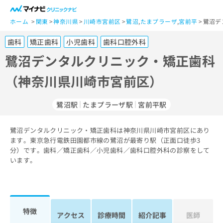
一
般
ホーム
関東
神奈川県
川崎市宮前区
鷺沼
,
たまプラーザ
,
宮前平
鷺沼デ
ユ
歯科
矯正歯科
小児歯科
歯科口腔外科
ー
ザ
鷺沼デンタルクリニック・矯正歯科
ー
（神奈川県川崎市宮前区）
の
方
は
鷺沼駅
たまプラーザ駅
宮前平駅
こ
ち
鷺沼デンタルクリニック・矯正歯科は神奈川県川崎市宮前区にあり
ら
ます。東京急行電鉄田園都市線の鷺沼が最寄り駅（正面口徒歩3
分）です。歯科／矯正歯科／小児歯科／歯科口腔外科の診察をして
医
マ
います。
療
イ
関
ナ
係
ビ
者
ク
の
リ
特徴
アクセス
診療時間
紹介記事
医師
方
ニ