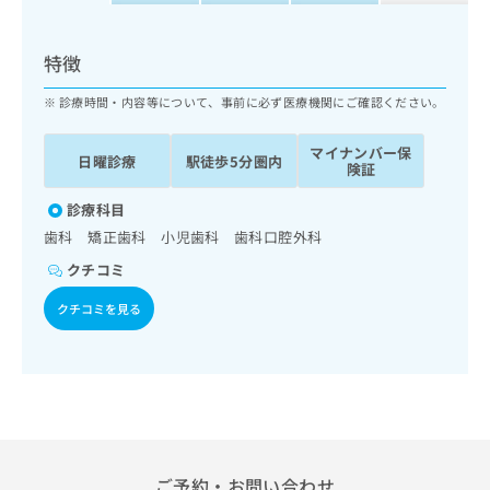
ッ
は
ク
こ
ナ
特徴
ち
ビ
ら
に
診療時間・内容等について、事前に必ず医療機関にご確認ください。
関
広
す
広
マイナンバー保
告
日曜診療
駅徒歩5分圏内
る
告
険証
代
お
出
理
問
診療科目
稿
店
い
の
歯科 矯正歯科 小児歯科 歯科口腔外科
合
の
お
クチコミ
わ
方
問
せ
い
は
クチコミを見る
は
合
こ
こ
わ
ち
ち
せ
ら
ら
は
こ
こち
ち
広
らは
広
ら
告
マイ
告
出
ナビ
ご予約・お問い合わせ