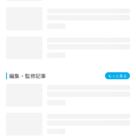
お
問
い
合
loading...
わ
せ
は
こ
ち
loading...
ら
編集・監修記事
もっと見る
loading...
loading...