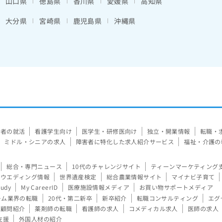
山口県
徳島県
香川県
愛媛県
高知県
大分県
宮崎県
鹿児島県
沖縄県
験者の就活
看護学生向け
医学生・研修医向け
独立・開業情報
転職・
ミドル・シニアの求人
障害者に特化した求人紹介サービス
福祉・介護の
総合・専門ニュース
10代のチャレンジサイト
ティーンマーケティング
ウエディング情報
世界遺産検定
総合農業情報サイト
マイナビ子育て
tudy
My CareerID
医療施設情報メディア
お買い物サポートメディア
ーム業界の転職
20代・第二新卒
新卒紹介
転職コンサルティング
エグ
顧問紹介
薬剤師の転職
看護師の求人
コメディカル求人
医師の求人
支援
外国人材の紹介