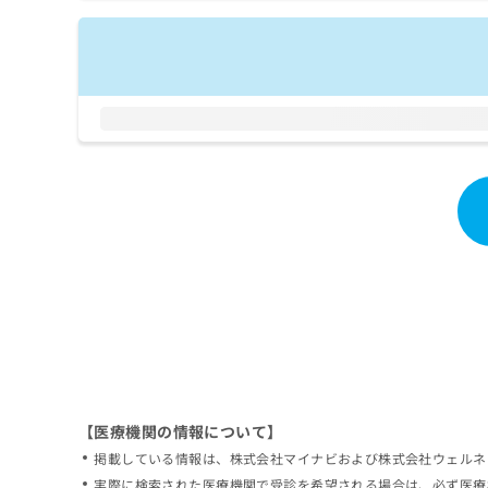
拡
資
きま
充
料
せん
の
ので
の
ご了
お
ご
承く
申
請
ださ
し
求
い。
込
は
み
こ
は
ち
こ
ら
ち
ら
無
料
掲
情
載
報
情
拡
報
充
の
の
修
お
【医療機関の情報について】
正
申
掲載している情報は、株式会社マイナビおよび株式会社ウェルネ
は
し
こ
実際に検索された医療機関で受診を希望される場合は、必ず医療
込