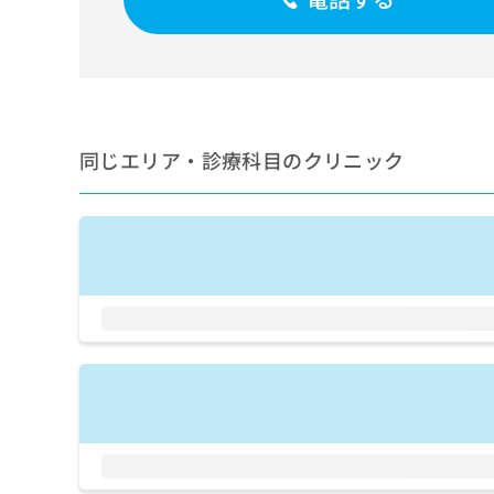
せ
こち
ち
らは
は
マイ
こ
ら
ナビ
ち
クリ
ら
ニッ
クナ
広
ビサ
広
資
イト
同じエリア・診療科目のクリニック
告
告
への
料
出
出
お問
の
稿
合せ
稿
ご
の
フォ
の
請
お
ーム
お
求
問
とな
問
りま
は
い
い
す。
こ
合
合
クリ
ち
わ
ニッ
わ
ら
せ
クの
せ
は
予
は
約・
こ
こ
無
症状
ち
ち
のご
料
ら
相談
ら
情
など
報
はで