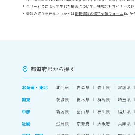
ち
み
当サービスによって生じた損害について、株式会社マイナビ及び
ら
は
情報の誤りを発見された方は
掲載情報の修正依頼フォーム
か
こ
ち
そ
ら
の
他
の
お
問
い
都道府県から探す
合
わ
せ
北海道
・
東北
北海道
青森県
岩手県
宮城県
は
こ
関東
茨城県
栃木県
群馬県
埼玉県
ち
ら
中部
新潟県
富山県
石川県
福井県
近畿
滋賀県
京都府
大阪府
兵庫県