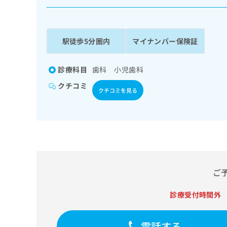
係
ク
者
リ
の
ニ
ッ
方
駅徒歩5分圏内
マイナンバー保険証
ク
は
ナ
こ
ビ
診療科目
歯科 小児歯科
ち
に
クチコミ
関
ら
クチコミを見る
す
る
お
広
広
問
告
告
い
出
代
合
稿
わ
理
の
せ
ご
店
お
は
の
問
こ
診療受付時間外
い
方
ち
合
ら
は
わ
電話する
こ