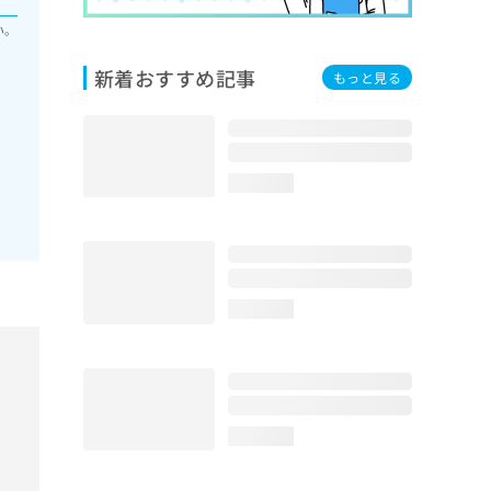
い。
新着おすすめ記事
もっと見る
loading...
loading...
loading...