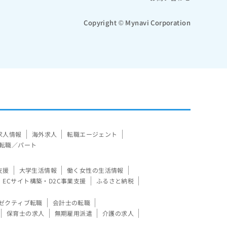
Copyright © Mynavi Corporation
求人情報
海外求人
転職エージェント
転職／パート
支援
大学生活情報
働く女性の生活情報
ECサイト構築・D2C事業支援
ふるさと納税
ゼクティブ転職
会計士の転職
保育士の求人
無期雇用派遣
介護の求人