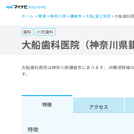
一
ホーム
関東
神奈川県
鎌倉市
大船
,
富士見町
大船歯科
般
ユ
歯科
小児歯科
ー
ザ
大船歯科医院（神奈川県
ー
の
方
大船歯科医院は神奈川県鎌倉市にあります。JR横須賀線
は
す。
こ
ち
ら
特徴
アクセス
医
マ
療
イ
ナ
関
特徴
ビ