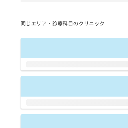
せ
こち
ち
らは
は
マイ
こ
ら
ナビ
ち
クリ
同じエリア・診療科目のクリニック
ら
ニッ
クナ
広
ビサ
広
資
イト
告
告
への
料
出
出
お問
の
稿
合せ
稿
ご
の
フォ
の
請
お
ーム
お
求
問
とな
問
りま
は
い
い
す。
こ
合
合
クリ
ち
わ
ニッ
わ
ら
せ
クの
せ
は
予
は
約・
こ
こ
無
症状
ち
ち
のご
料
ら
相談
ら
情
など
報
はで