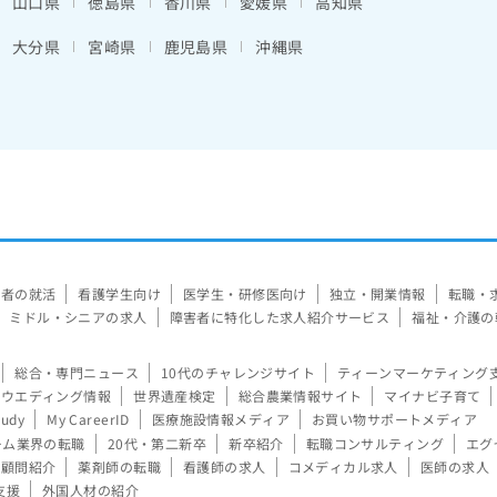
山口県
徳島県
香川県
愛媛県
高知県
大分県
宮崎県
鹿児島県
沖縄県
験者の就活
看護学生向け
医学生・研修医向け
独立・開業情報
転職・
ミドル・シニアの求人
障害者に特化した求人紹介サービス
福祉・介護の
総合・専門ニュース
10代のチャレンジサイト
ティーンマーケティング
ウエディング情報
世界遺産検定
総合農業情報サイト
マイナビ子育て
tudy
My CareerID
医療施設情報メディア
お買い物サポートメディア
ーム業界の転職
20代・第二新卒
新卒紹介
転職コンサルティング
エグ
顧問紹介
薬剤師の転職
看護師の求人
コメディカル求人
医師の求人
支援
外国人材の紹介