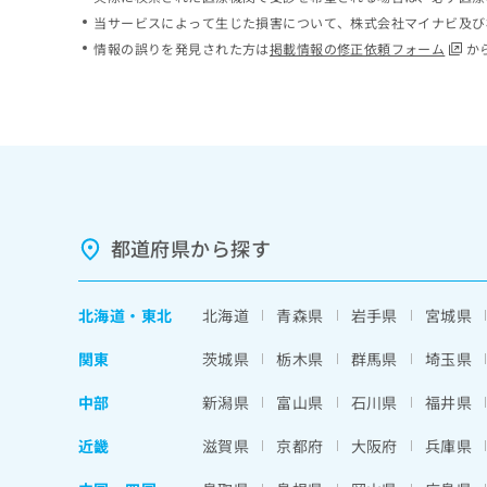
ち
み
当サービスによって生じた損害について、株式会社マイナビ及び
ら
は
情報の誤りを発見された方は
掲載情報の修正依頼フォーム
か
こ
ち
そ
ら
の
他
の
お
問
い
都道府県から探す
合
わ
せ
北海道
・
東北
北海道
青森県
岩手県
宮城県
は
こ
関東
茨城県
栃木県
群馬県
埼玉県
ち
ら
中部
新潟県
富山県
石川県
福井県
近畿
滋賀県
京都府
大阪府
兵庫県