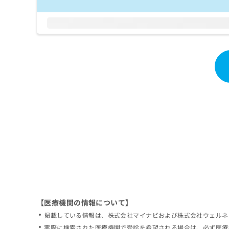
拡
資
きま
充
料
せん
の
ので
の
ご了
お
ご
承く
申
請
ださ
し
求
い。
込
は
み
こ
は
ち
こ
ら
ち
ら
無
料
掲
情
載
報
情
拡
報
充
の
の
修
お
【医療機関の情報について】
正
申
掲載している情報は、株式会社マイナビおよび株式会社ウェルネ
は
し
こ
実際に検索された医療機関で受診を希望される場合は、必ず医療
込