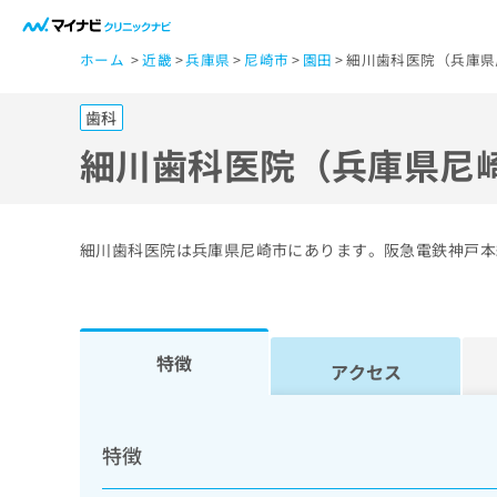
一
ホーム
近畿
兵庫県
尼崎市
園田
細川歯科医院（兵庫県
般
ユ
歯科
ー
ザ
細川歯科医院（兵庫県尼
ー
の
方
細川歯科医院は兵庫県尼崎市にあります。阪急電鉄神戸本
は
こ
ち
ら
特徴
アクセス
医
マ
療
イ
特徴
ナ
関
ビ