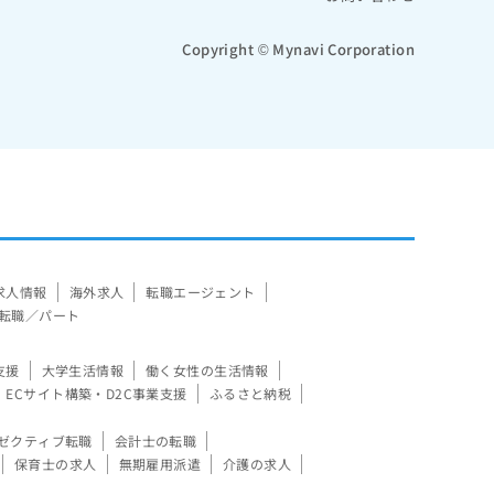
Copyright © Mynavi Corporation
求人情報
海外求人
転職エージェント
転職／パート
支援
大学生活情報
働く女性の生活情報
ECサイト構築・D2C事業支援
ふるさと納税
ゼクティブ転職
会計士の転職
保育士の求人
無期雇用派遣
介護の求人