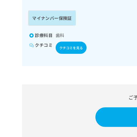
係
ク
者
リ
の
ニ
マイナンバー保険証
ッ
方
ク
は
ナ
診療科目
歯科
こ
ビ
クチコミ
ち
に
クチコミを見る
関
ら
す
る
お
広
広
問
告
告
い
出
代
合
稿
わ
ご
理
の
せ
店
お
は
の
問
こ
い
方
ち
合
ら
は
わ
こ