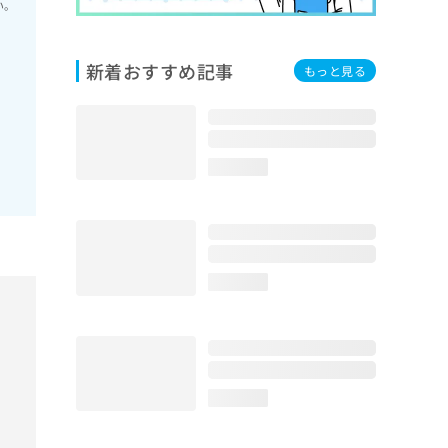
い。
新着おすすめ記事
もっと見る
loading...
loading...
loading...