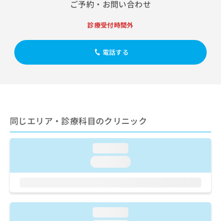
出
ご予約・お問い合わせ
稿
クリ
資
稿
ニッ
の
料
クナ
の
お
診療受付時間外
の
ビサ
お
問
ご
イト
問
い
請
への
い
電話する
合
お問
求
合
合せ
わ
は
フォ
わ
せ
こ
ーム
せ
は
ち
とな
は
こ
ら
りま
こ
ち
す。
ち
ら
クリ
無
同じエリア・診療科目のクリニック
ら
ニッ
料
クの
資
情
予
料
報
約・
loading...
の
症状
拡
loading...
のご
ご
充
相談
請
の
など
求
お
はで
は
申
きま
こ
せん
し
loading...
ので
ち
込