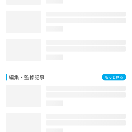
loading...
お
問
い
合
わ
loading...
せ
は
こ
ち
ら
loading...
編集・監修記事
もっと見る
loading...
loading...