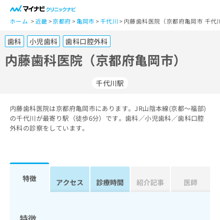
一
般
ホーム
近畿
京都府
亀岡市
千代川
内藤歯科医院（京都府亀岡市 千代
ユ
歯科
小児歯科
歯科口腔外科
ー
ザ
内藤歯科医院（京都府亀岡市）
ー
の
千代川駅
方
は
こ
内藤歯科医院は京都府亀岡市にあります。JR山陰本線(京都～福部)
の千代川が最寄り駅（徒歩6分）です。歯科／小児歯科／歯科口腔
ち
外科の診察をしています。
ら
医
マ
療
イ
関
ナ
特徴
アクセス
診療時間
紹介記事
医師
係
ビ
者
ク
の
リ
方
ニ
特徴