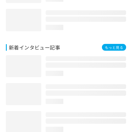
loading...
新着インタビュー記事
もっと見る
loading...
loading...
loading...