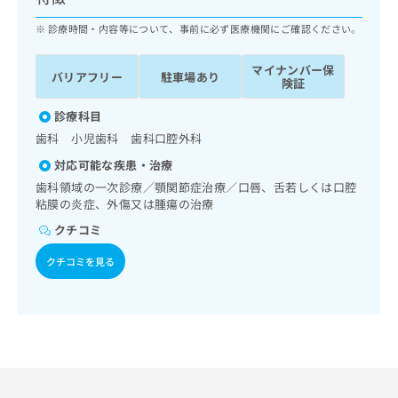
ッ
は
ク
診療時間・内容等について、事前に必ず医療機関にご確認ください。
こ
ナ
ち
ビ
ら
マイナンバー保
バリアフリー
駐車場あり
に
険証
関
広
す
診療科目
広
告
る
告
歯科 小児歯科 歯科口腔外科
代
お
出
対応可能な疾患・治療
理
問
稿
店
い
歯科領域の一次診療／顎関節症治療／口唇、舌若しくは口腔
の
粘膜の炎症、外傷又は腫瘍の治療
合
の
お
わ
方
問
クチコミ
せ
い
は
は
合
クチコミを見る
こ
こ
わ
ち
ち
せ
ら
ら
は
こ
こち
ち
広
らは
広
ら
告
マイ
告
出
ナビ