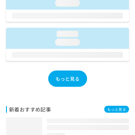
ご了
ら
み
loading...
承く
は
ださ
こ
無
い。
ち
料
ら
情
loading...
報
拡
掲
loading...
充
載
の
情
お
報
申
の
し
修
込
正
もっと見る
み
は
は
こ
こ
ち
ち
ら
ら
新着おすすめ記事
もっと見る
そ
の
他
の