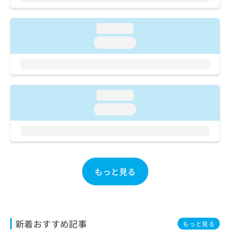
ご了
ら
み
承く
は
ださ
こ
無
い。
loading...
ち
料
loading...
ら
情
報
拡
掲
充
載
の
情
loading...
お
報
申
loading...
の
し
修
込
正
み
は
は
こ
こ
ち
もっと見る
ち
ら
ら
そ
の
他
新着おすすめ記事
もっと見る
の