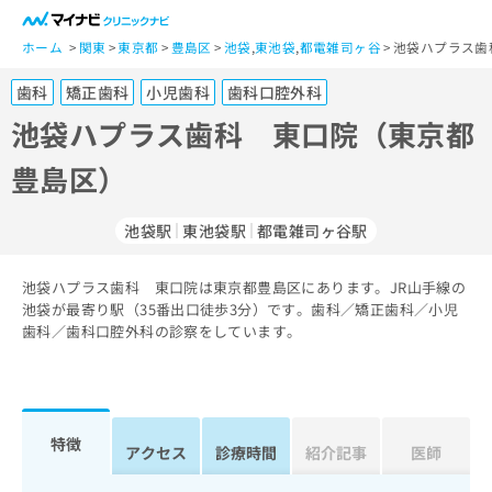
一
般
ホーム
関東
東京都
豊島区
池袋
,
東池袋
,
都電雑司ヶ谷
池袋ハプラス歯
ユ
歯科
矯正歯科
小児歯科
歯科口腔外科
ー
ザ
池袋ハプラス歯科 東口院（東京都
ー
豊島区）
の
方
は
池袋駅
東池袋駅
都電雑司ヶ谷駅
こ
ち
池袋ハプラス歯科 東口院は東京都豊島区にあります。JR山手線の
ら
池袋が最寄り駅（35番出口徒歩3分）です。歯科／矯正歯科／小児
歯科／歯科口腔外科の診察をしています。
医
マ
療
イ
関
ナ
係
ビ
者
ク
特徴
アクセス
診療時間
紹介記事
医師
の
リ
方
ニ