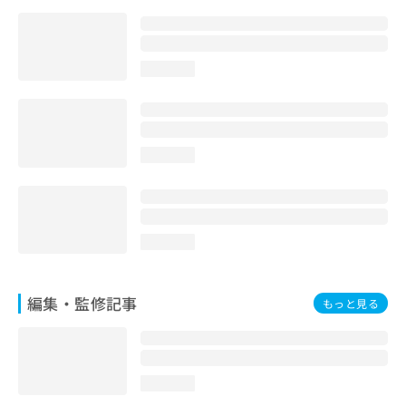
お
問
い
合
loading...
わ
せ
は
こ
loading...
ち
ら
loading...
編集・監修記事
もっと見る
loading...