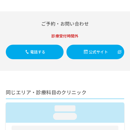
出
稿
クリ
資
稿
ニッ
の
料
クナ
の
お
の
ビサ
お
問
ご
イト
ご予約・お問い合わせ
問
い
請
への
い
合
お問
求
診療受付時間外
合
合せ
わ
は
フォ
わ
せ
こ
ーム
せ
は
ち
とな
電話する
公式サイト
は
こ
ら
りま
こ
ち
す。
ち
ら
クリ
無
ら
ニッ
料
クの
資
情
予
料
報
約・
同じエリア・診療科目のクリニック
の
症状
拡
のご
ご
充
相談
請
の
など
loading...
求
お
はで
は
申
きま
loading...
こ
せん
し
ので
ち
込