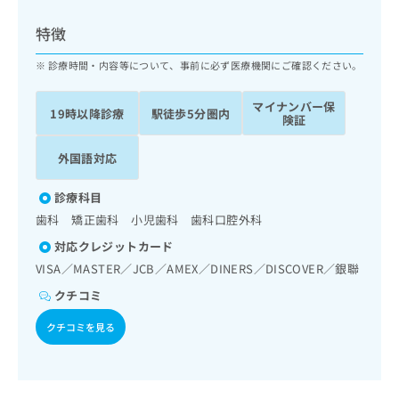
ッ
は
ク
こ
特徴
ナ
ち
ビ
診療時間・内容等について、事前に必ず医療機関にご確認ください。
ら
に
関
マイナンバー保
広
19時以降診療
駅徒歩5分圏内
す
広
険証
告
る
告
代
お
出
外国語対応
理
問
稿
店
い
の
診療科目
合
の
お
歯科 矯正歯科 小児歯科 歯科口腔外科
わ
方
問
せ
い
は
対応クレジットカード
は
合
こ
VISA／MASTER／JCB／AMEX／DINERS／DISCOVER／銀聯
こ
わ
ち
ち
クチコミ
せ
ら
ら
は
クチコミを見る
こ
こち
ち
広
らは
広
ら
告
マイ
告
出
ナビ