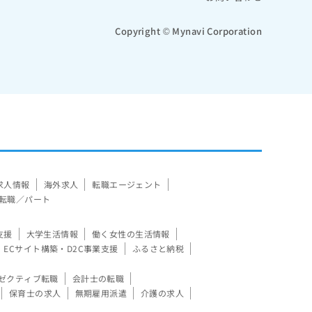
Copyright © Mynavi Corporation
求人情報
海外求人
転職エージェント
転職／パート
支援
大学生活情報
働く女性の生活情報
ECサイト構築・D2C事業支援
ふるさと納税
ゼクティブ転職
会計士の転職
保育士の求人
無期雇用派遣
介護の求人