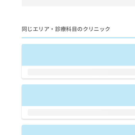
せ
こち
ち
らは
は
マイ
こ
ら
ナビ
ち
クリ
ら
ニッ
同じエリア・診療科目のクリニック
クナ
広
ビサ
広
資
イト
告
告
への
料
出
出
お問
の
稿
合せ
稿
ご
の
フォ
の
請
お
ーム
お
求
問
とな
問
りま
は
い
い
す。
こ
合
合
クリ
ち
わ
ニッ
わ
ら
せ
クの
せ
は
予
は
約・
こ
こ
無
症状
ち
ち
のご
料
ら
相談
ら
情
など
報
はで