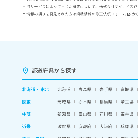
ち
み
当サービスによって生じた損害について、株式会社マイナビ及び
ら
は
情報の誤りを発見された方は
掲載情報の修正依頼フォーム
か
こ
ち
そ
ら
の
他
の
お
問
い
都道府県から探す
合
わ
せ
北海道
・
東北
北海道
青森県
岩手県
宮城県
は
こ
関東
茨城県
栃木県
群馬県
埼玉県
ち
ら
中部
新潟県
富山県
石川県
福井県
近畿
滋賀県
京都府
大阪府
兵庫県