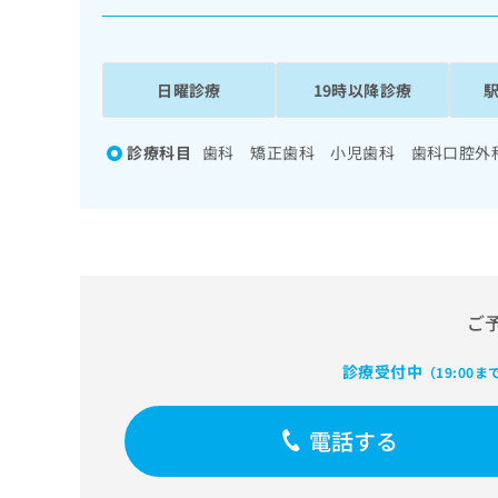
係
ク
者
リ
の
ニ
ッ
方
日曜診療
19時以降診療
ク
は
ナ
こ
ビ
診療科目
歯科 矯正歯科 小児歯科 歯科口腔外
ち
に
関
ら
す
る
お
広
広
問
告
告
い
ご
出
代
合
稿
わ
理
の
診療受付中
せ
（19:00ま
店
お
は
の
問
こ
電話する
い
方
ち
合
ら
は
わ
こ