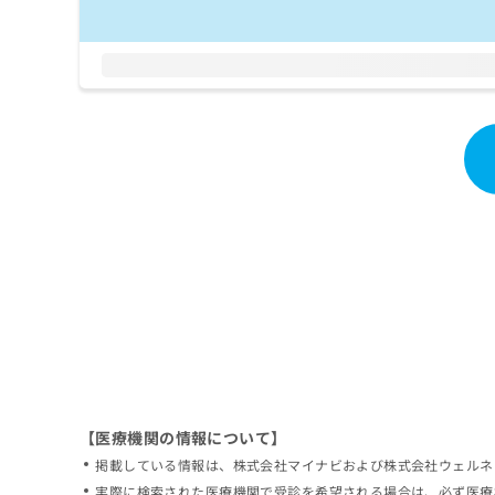
拡
資
きま
充
料
せん
の
ので
の
ご了
お
ご
承く
申
請
ださ
し
求
い。
込
は
み
こ
は
ち
こ
ら
ち
ら
無
料
掲
情
載
報
情
拡
報
充
の
の
修
お
【医療機関の情報について】
正
申
掲載している情報は、株式会社マイナビおよび株式会社ウェルネ
は
し
こ
実際に検索された医療機関で受診を希望される場合は、必ず医療
込