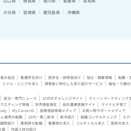
山口県
徳島県
香川県
愛媛県
高知県
大分県
宮崎県
鹿児島県
沖縄県
験者の就活
看護学生向け
医学生・研修医向け
独立・開業情報
転職・
ミドル・シニアの求人
障害者に特化した求人紹介サービス
福祉・介護の
総合・専門ニュース
10代のチャレンジサイト
ティーンマーケティング
ウエディング情報
世界遺産検定
総合農業情報サイト
マイナビ子育て
tudy
My CareerID
医療施設情報メディア
お買い物サポートメディア
ーム業界の転職
20代・第二新卒
新卒紹介
転職コンサルティング
エグ
顧問紹介
薬剤師の転職
看護師の求人
コメディカル求人
医師の求人
支援
外国人材の紹介