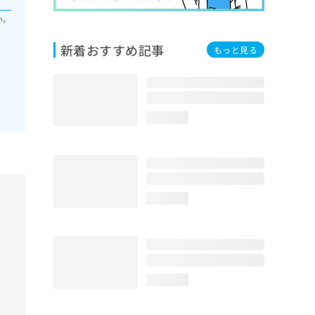
い。
新着おすすめ記事
もっと見る
loading...
loading...
loading...