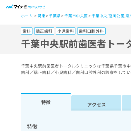
一
ホーム
関東
千葉県
千葉市中央区
千葉中央
,
葭川公園
,
県
般
ユ
歯科
矯正歯科
小児歯科
歯科口腔外科
ー
ザ
千葉中央駅前歯医者トー
ー
の
方
千葉中央駅前歯医者トータルクリニックは千葉県千葉市中
は
歯科／矯正歯科／小児歯科／歯科口腔外科の診察をしてい
こ
ち
ら
特徴
アクセス
医
マ
療
イ
ナ
関
特徴
ビ