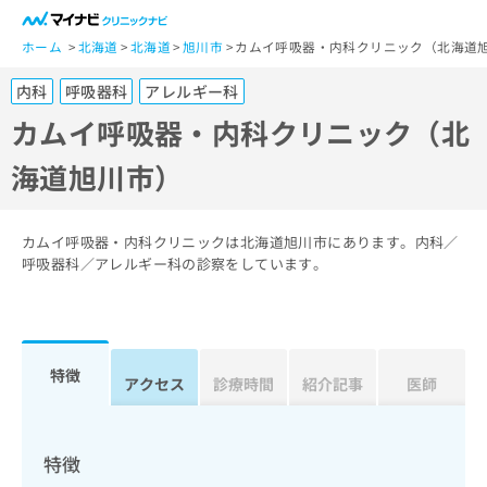
一
般
ホーム
北海道
北海道
旭川市
カムイ呼吸器・内科クリニック（北海道
ユ
内科
呼吸器科
アレルギー科
ー
ザ
カムイ呼吸器・内科クリニック（北
ー
海道旭川市）
の
方
は
こ
カムイ呼吸器・内科クリニックは北海道旭川市にあります。内科／
ち
呼吸器科／アレルギー科の診察をしています。
ら
医
マ
療
イ
特徴
関
アクセス
診療時間
紹介記事
医師
ナ
係
ビ
者
ク
の
リ
特徴
方
ニ