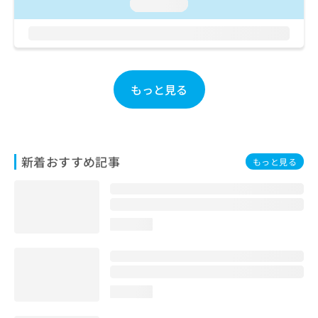
ご了
loading...
ら
み
承く
は
ださ
こ
無
い。
ち
料
ら
情
報
もっと見る
拡
掲
充
載
の
情
お
報
申
の
新着おすすめ記事
もっと見る
し
修
込
正
み
は
は
こ
こ
ち
loading...
ち
ら
ら
そ
の
loading...
他
の