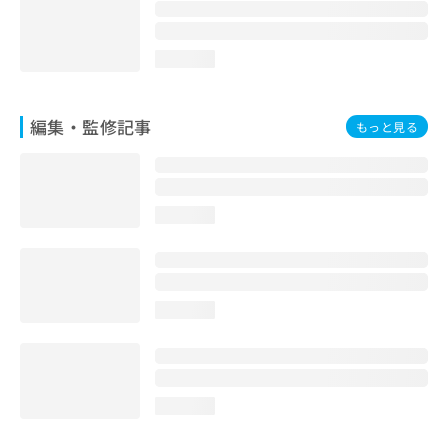
お
問
い
loading...
合
わ
せ
編集・監修記事
もっと見る
は
こ
ち
ら
loading...
loading...
loading...