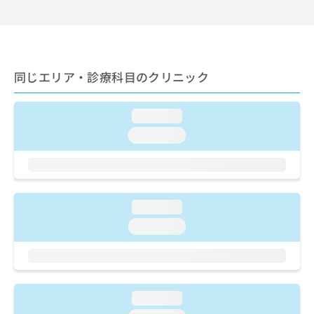
出
稿
クリ
資
稿
ニッ
の
料
クナ
の
お
の
ビサ
お
問
ご
イト
問
い
請
への
い
同じエリア・診療科目のクリニック
合
お問
求
合
合せ
わ
は
フォ
わ
せ
こ
ーム
loading...
せ
は
ち
とな
は
こ
ら
loading...
りま
こ
ち
す。
ち
ら
クリ
無
ら
ニッ
料
クの
資
情
予
料
loading...
報
約・
の
症状
拡
loading...
のご
ご
充
相談
請
の
など
求
お
はで
は
申
きま
こ
せん
し
loading...
ので
ち
込