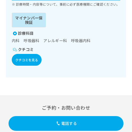
ッ
は
診療時間・内容等について、事前に必ず医療機関にご確認ください。
ク
こ
ナ
ち
マイナンバー保
ビ
険証
ら
に
関
診療科目
広
す
広
内科 呼吸器科 アレルギー科 呼吸器内科
告
る
告
代
クチコミ
お
出
理
問
稿
クチコミを見る
店
い
の
合
の
お
わ
方
問
せ
い
は
は
合
こ
こ
わ
ち
ち
せ
ら
ら
は
ご予約・お問い合わせ
こ
こち
ち
広
らは
広
ら
告
電話する
マイ
告
出
ナビ