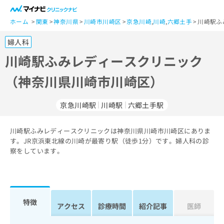
一
般
ホーム
関東
神奈川県
川崎市川崎区
京急川崎
,
川崎
,
六郷土手
川崎駅ふ
ユ
婦人科
ー
ザ
川崎駅ふみレディースクリニック
ー
（神奈川県川崎市川崎区）
の
方
は
京急川崎駅
川崎駅
六郷土手駅
こ
ち
川崎駅ふみレディースクリニックは神奈川県川崎市川崎区にありま
ら
す。JR京浜東北線の川崎が最寄り駅（徒歩1分）です。婦人科の診
察をしています。
医
マ
療
イ
関
ナ
係
ビ
者
ク
特徴
アクセス
診療時間
紹介記事
医師
の
リ
方
ニ