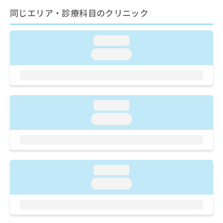
ご了
ら
み
承く
同じエリア・診療科目のクリニック
は
ださ
こ
無
い。
ち
料
loading...
ら
情
loading...
報
拡
掲
充
載
の
情
お
報
loading...
申
の
し
修
loading...
込
正
み
は
は
こ
こ
ち
ち
ら
loading...
ら
loading...
そ
の
他
の