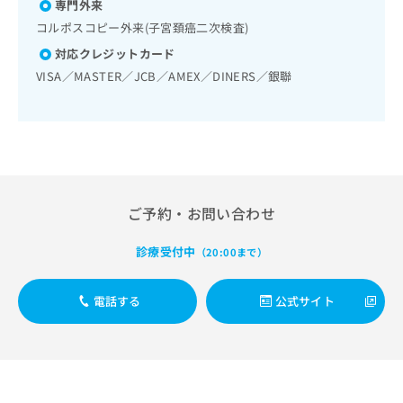
出
専門外来
稿
クリ
資
稿
ニッ
の
コルポスコピー外来(子宮頚癌二次検査)
料
クナ
の
お
の
ビサ
対応クレジットカード
お
問
ご
イト
VISA／MASTER／JCB／AMEX／DINERS／銀聯
問
い
請
への
い
合
お問
求
合
合せ
わ
は
フォ
わ
せ
こ
ーム
せ
は
ち
とな
は
こ
ら
りま
こ
ち
す。
ち
ら
クリ
ご予約・お問い合わせ
無
ら
ニッ
料
クの
資
情
診療受付中
予
（20:00まで）
料
報
約・
の
症状
拡
のご
ご
電話する
公式サイト
充
相談
請
の
など
求
お
はで
は
申
きま
こ
せん
し
ので
ち
込