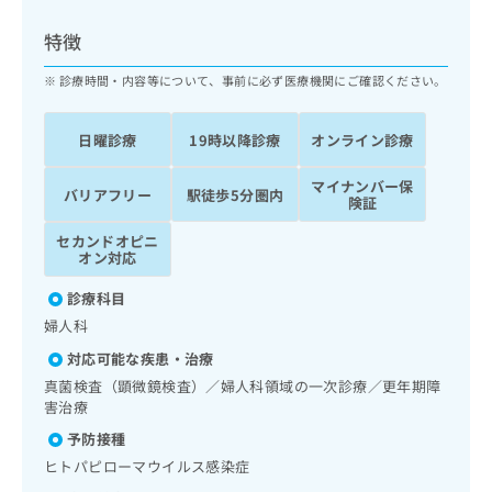
ッ
は
ク
こ
特徴
ナ
ち
ビ
診療時間・内容等について、事前に必ず医療機関にご確認ください。
ら
に
関
広
日曜診療
19時以降診療
オンライン診療
す
広
告
る
告
代
マイナンバー保
お
出
バリアフリー
駅徒歩5分圏内
険証
理
問
稿
店
い
の
セカンドオピニ
合
の
お
オン対応
わ
方
問
せ
診療科目
い
は
は
合
婦人科
こ
こ
わ
ち
対応可能な疾患・治療
ち
せ
ら
ら
真菌検査（顕微鏡検査）／婦人科領域の一次診療／更年期障
は
害治療
こ
こち
ち
広
予防接種
らは
広
ら
告
マイ
ヒトパピローマウイルス感染症
告
出
ナビ