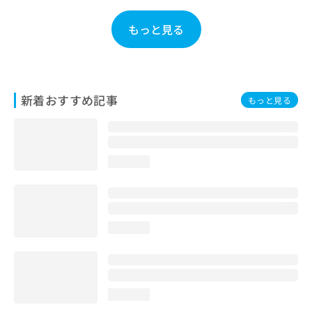
お
問
もっと見る
い
合
わ
せ
は
新着おすすめ記事
もっと見る
こ
ち
ら
loading...
loading...
loading...