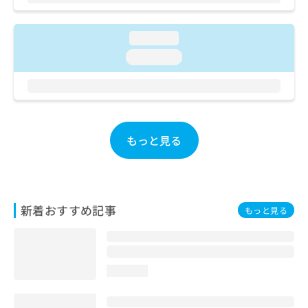
ご了
ら
み
承く
は
ださ
こ
無
い。
loading...
ち
料
loading...
ら
情
報
拡
掲
充
載
の
情
お
報
もっと見る
申
の
し
修
込
正
み
は
は
こ
新着おすすめ記事
もっと見る
こ
ち
ち
ら
ら
そ
loading...
の
他
の