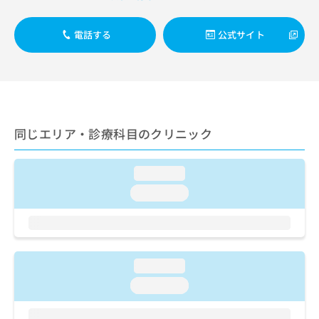
出
稿
クリ
資
稿
ニッ
の
料
クナ
の
お
電話する
公式サイト
の
ビサ
お
問
ご
イト
問
い
請
への
い
合
お問
求
合
合せ
わ
は
フォ
わ
せ
こ
ーム
せ
は
ち
とな
同じエリア・診療科目のクリニック
は
こ
ら
りま
こ
ち
す。
ち
ら
クリ
無
loading...
ら
ニッ
料
クの
loading...
資
情
予
料
報
約・
の
症状
拡
のご
ご
充
相談
請
の
など
loading...
求
お
はで
は
申
きま
loading...
こ
せん
し
ので
ち
込