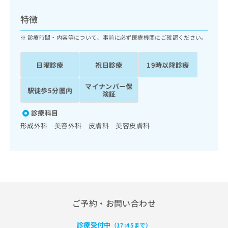
ッ
は
ク
こ
特徴
ナ
ち
ビ
診療時間・内容等について、事前に必ず医療機関にご確認ください。
ら
に
関
広
日曜診療
祝日診療
19時以降診療
す
広
告
る
告
代
マイナンバー保
お
出
駅徒歩5分圏内
険証
理
問
稿
店
い
の
診療科目
合
の
お
形成外科 美容外科 皮膚科 美容皮膚科
わ
方
問
せ
い
は
は
合
こ
こ
わ
ち
ち
せ
ら
ら
は
こ
こち
ち
広
ご予約・お問い合わせ
らは
広
ら
告
マイ
告
出
ナビ
診療受付中
（17:45まで）