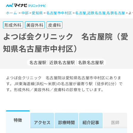
一
般
ホーム
中部
愛知県
名古屋市中村区
名古屋
,
近鉄名古屋
,
名鉄名古屋
よ
ユ
形成外科
美容外科
皮膚科
ー
ザ
よつば会クリニック 名古屋院（愛
ー
知県名古屋市中村区）
の
方
は
名古屋駅
近鉄名古屋駅
名鉄名古屋駅
こ
ち
よつば会クリニック 名古屋院は愛知県名古屋市中村区にありま
ら
す。JR東海道線(浜松～米原)の名古屋が最寄り駅（徒歩約1分）で
す。形成外科／美容外科／皮膚科の診察をしています。
医
マ
療
イ
関
ナ
係
ビ
者
ク
特徴
アクセス
診療時間
紹介記事
医師
の
リ
方
ニ