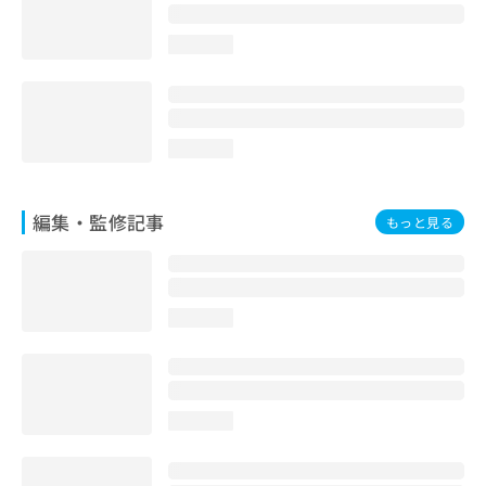
お
問
loading...
い
合
わ
せ
は
loading...
こ
ち
ら
編集・監修記事
もっと見る
loading...
loading...