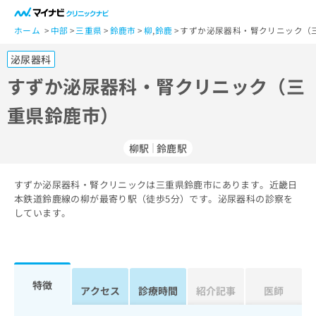
一
般
ホーム
中部
三重県
鈴鹿市
柳
,
鈴鹿
すずか泌尿器科・腎クリニック（三
ユ
泌尿器科
ー
ザ
すずか泌尿器科・腎クリニック（三
ー
重県鈴鹿市）
の
方
は
柳駅
鈴鹿駅
こ
ち
すずか泌尿器科・腎クリニックは三重県鈴鹿市にあります。近畿日
ら
本鉄道鈴鹿線の柳が最寄り駅（徒歩5分）です。泌尿器科の診察を
しています。
医
マ
療
イ
関
ナ
係
ビ
者
ク
特徴
アクセス
診療時間
紹介記事
医師
の
リ
方
ニ