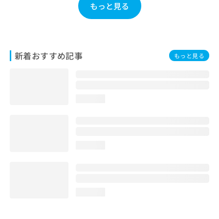
もっと見る
お
問
い
合
わ
新着おすすめ記事
せ
もっと見る
は
こ
ち
ら
loading...
loading...
loading...