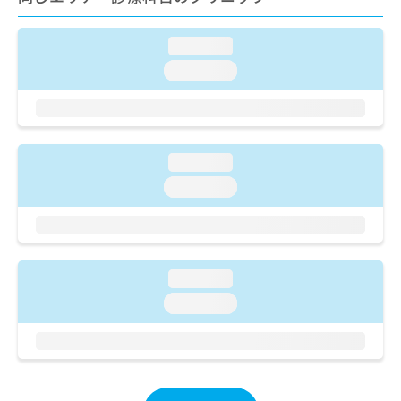
ご了
ら
み
承く
は
ださ
こ
loading...
無
い。
ち
料
loading...
ら
情
報
拡
掲
充
載
の
情
loading...
お
報
loading...
申
の
し
修
込
正
み
は
は
こ
loading...
こ
ち
ち
ら
loading...
ら
そ
の
他
の