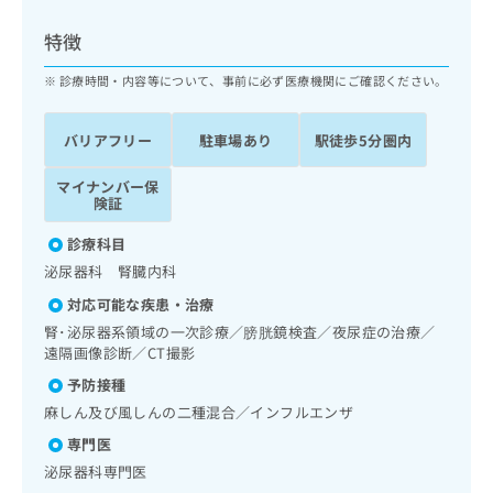
ッ
は
ク
こ
特徴
ナ
ち
ビ
診療時間・内容等について、事前に必ず医療機関にご確認ください。
ら
に
関
広
バリアフリー
駐車場あり
駅徒歩5分圏内
す
広
告
る
告
代
マイナンバー保
お
出
険証
理
問
稿
店
い
の
診療科目
合
の
お
泌尿器科 腎臓内科
わ
方
問
せ
い
は
対応可能な疾患・治療
は
合
こ
腎･泌尿器系領域の一次診療／膀胱鏡検査／夜尿症の治療／
こ
わ
ち
遠隔画像診断／CT撮影
ち
せ
ら
予防接種
ら
は
こ
麻しん及び風しんの二種混合／インフルエンザ
こち
ち
広
専門医
らは
広
ら
告
マイ
泌尿器科専門医
告
出
ナビ