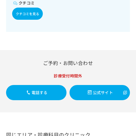
出
稿
クリ
クチコミ
資
稿
ニッ
の
料
クナ
の
クチコミを見る
お
の
ビサ
お
問
ご
イト
問
い
請
への
い
合
お問
求
合
合せ
わ
は
フォ
わ
せ
こ
ーム
せ
は
ち
とな
は
こ
ら
りま
ご予約・お問い合わせ
こ
ち
す。
ち
ら
クリ
無
ら
ニッ
診療受付時間外
料
クの
資
情
予
料
報
約・
電話する
公式サイト
の
症状
拡
のご
ご
充
相談
請
の
など
求
お
はで
は
申
きま
こ
せん
し
ので
ち
込
同じエリア・診療科目のクリニック