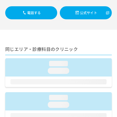
出
稿
クリ
資
稿
ニッ
の
料
クナ
の
お
電話する
公式サイト
の
ビサ
お
問
ご
イト
問
い
請
への
い
合
お問
求
合
合せ
わ
は
フォ
わ
せ
こ
ーム
せ
は
ち
とな
同じエリア・診療科目のクリニック
は
こ
ら
りま
こ
ち
す。
ち
ら
クリ
無
loading...
ら
ニッ
料
クの
loading...
資
情
予
料
報
約・
の
症状
拡
のご
ご
充
相談
請
の
など
loading...
求
お
はで
は
申
きま
loading...
こ
せん
し
ので
ち
込