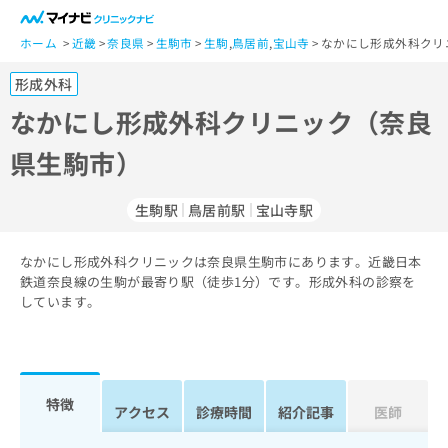
一
般
ホーム
近畿
奈良県
生駒市
生駒
,
鳥居前
,
宝山寺
なかにし形成外科クリ
ユ
形成外科
ー
ザ
なかにし形成外科クリニック（奈良
ー
県生駒市）
の
方
は
生駒駅
鳥居前駅
宝山寺駅
こ
ち
なかにし形成外科クリニックは奈良県生駒市にあります。近畿日本
ら
鉄道奈良線の生駒が最寄り駅（徒歩1分）です。形成外科の診察を
しています。
医
マ
療
イ
関
ナ
係
ビ
者
ク
特徴
アクセス
診療時間
紹介記事
医師
の
リ
方
ニ