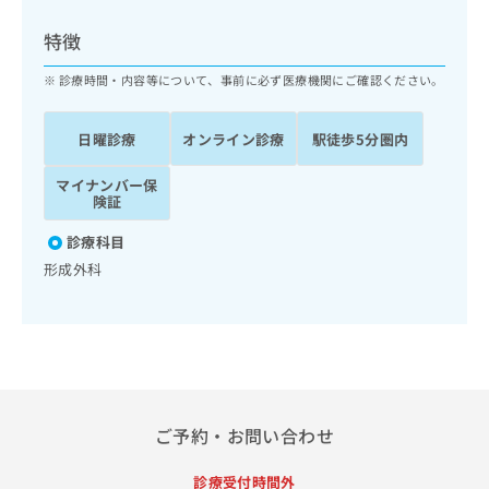
ッ
は
ク
こ
特徴
ナ
ち
ビ
診療時間・内容等について、事前に必ず医療機関にご確認ください。
ら
に
関
広
日曜診療
オンライン診療
駅徒歩5分圏内
す
広
告
る
告
代
マイナンバー保
お
出
険証
理
問
稿
店
い
の
診療科目
合
の
お
形成外科
わ
方
問
せ
い
は
は
合
こ
こ
わ
ち
ち
せ
ら
ら
は
こ
こち
ち
広
ご予約・お問い合わせ
らは
広
ら
告
マイ
告
出
ナビ
診療受付時間外