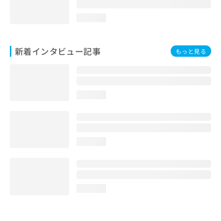
loading...
新着インタビュー記事
もっと見る
loading...
loading...
loading...