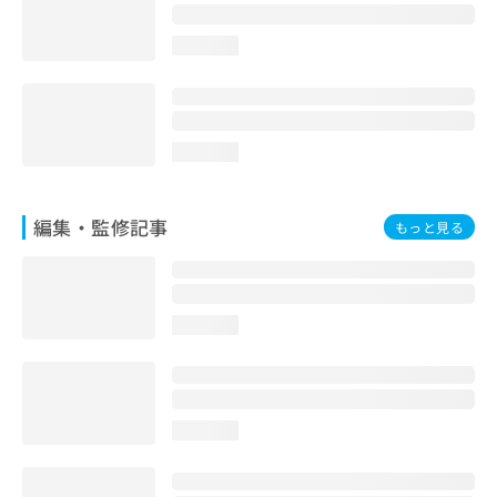
お
問
loading...
い
合
わ
せ
は
loading...
こ
ち
ら
編集・監修記事
もっと見る
loading...
loading...