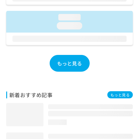
ご了
ら
み
承く
は
ださ
こ
無
い。
loading...
ち
料
loading...
ら
情
報
拡
掲
充
載
の
情
お
報
もっと見る
申
の
し
修
込
正
み
は
は
こ
新着おすすめ記事
もっと見る
こ
ち
ち
ら
ら
そ
loading...
の
他
の