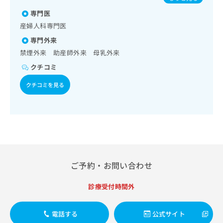
出
稿
クリ
痘／インフルエンザ／成人の肺炎球菌感染症／おたふくかぜ
資
稿
ニッ
専門医
の
／B型肝炎／ロタウイルス感染症
料
クナ
の
お
の
産婦人科専門医
ビサ
お
問
ご
イト
専門外来
問
い
請
への
い
禁煙外来 助産師外来 母乳外来
合
お問
求
合
合せ
わ
は
クチコミ
フォ
わ
せ
こ
ーム
せ
は
クチコミを見る
ち
とな
は
こ
ら
りま
こ
ち
す。
ち
ら
クリ
無
ら
ニッ
料
クの
資
情
予
料
報
約・
の
症状
拡
ご予約・お問い合わせ
のご
ご
充
相談
請
の
など
求
診療受付時間外
お
はで
は
申
きま
こ
せん
し
電話する
公式サイト
ので
ち
込