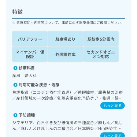
ッ
は
ク
こ
特徴
ナ
ち
ビ
診療時間・内容等について、事前に必ず医療機関にご確認ください。
ら
に
関
広
バリアフリー
駐車場あり
駅徒歩5分圏内
す
広
告
る
告
代
マイナンバー保
セカンドオピニ
お
出
外国語対応
険証
オン対応
理
問
稿
店
い
の
診療科目
合
の
お
産科 婦人科
わ
方
問
せ
い
は
対応可能な疾患・治療
は
合
こ
禁煙指導（ニコチン依存症管理）／睡眠障害／尿失禁の治療
こ
わ
ち
／産科領域の一次診療／乳腺炎重症化予防ケア・指導／婦人
ち
せ
科領域の一次診療／更年期障害治療／乳腺領域の一次診療／
ら
もっと見る
ら
は
内分泌機能検査／漢方薬の処方
こ
予防接種
こち
ち
広
ジフテリア、百日せき及び破傷風の三種混合／麻しん／風し
らは
広
ら
告
ん／麻しん及び風しんの二種混合／日本脳炎／Hib感染症／
マイ
告
出
小児の肺炎球菌感染症／ヒトパピローマウイルス感染症／水
ナビ
もっと見る