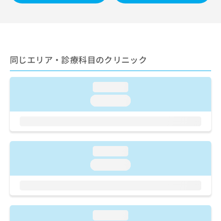
ご了
ら
み
承く
は
ださ
こ
無
い。
ち
料
ら
情
報
同じエリア・診療科目のクリニック
拡
掲
充
載
の
情
loading...
お
報
loading...
申
の
し
修
込
正
み
は
は
こ
loading...
こ
ち
ち
loading...
ら
ら
そ
の
他
loading...
の