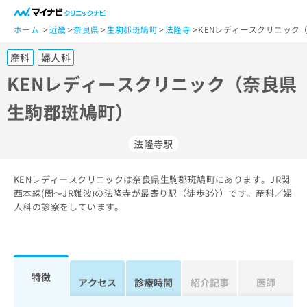
一
般
ホーム
近畿
奈良県
生駒郡斑鳩町
法隆寺
KENレディースクリニック
ユ
産科
婦人科
ー
ザ
KENレディースクリニック（奈良県
ー
生駒郡斑鳩町）
の
方
は
法隆寺駅
こ
ち
KENレディースクリニックは奈良県生駒郡斑鳩町にあります。JR関
ら
西本線(関～JR難波)の法隆寺が最寄り駅（徒歩3分）です。産科／婦
人科の診察をしています。
医
マ
療
イ
関
ナ
係
ビ
者
ク
特徴
アクセス
診療時間
紹介記事
医師
の
リ
方
ニ