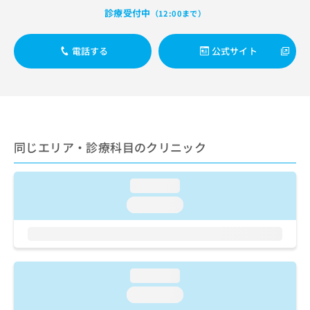
出
稿
クリ
資
診療受付中
（12:00まで）
稿
ニッ
の
料
クナ
の
お
の
ビサ
お
問
ご
電話する
公式サイト
イト
問
い
請
への
い
合
お問
求
合
合せ
わ
は
フォ
わ
せ
こ
ーム
せ
は
ち
とな
は
こ
ら
りま
こ
ち
同じエリア・診療科目のクリニック
す。
ち
ら
クリ
無
ら
ニッ
料
クの
loading...
資
情
予
料
loading...
報
約・
の
症状
拡
のご
ご
充
相談
請
の
など
求
お
はで
は
申
loading...
きま
こ
せん
し
loading...
ので
ち
込