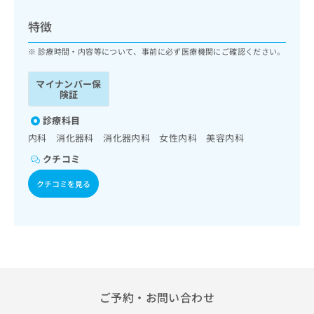
ッ
は
ク
こ
特徴
ナ
ち
ビ
診療時間・内容等について、事前に必ず医療機関にご確認ください。
ら
に
関
マイナンバー保
広
す
広
険証
告
る
告
代
お
診療科目
出
理
問
稿
内科 消化器科 消化器内科 女性内科 美容内科
店
い
の
クチコミ
合
の
お
わ
方
問
クチコミを見る
せ
い
は
は
合
こ
こ
わ
ち
ち
せ
ら
ら
は
こ
こち
ち
広
らは
広
ら
告
ご予約・お問い合わせ
マイ
告
出
ナビ