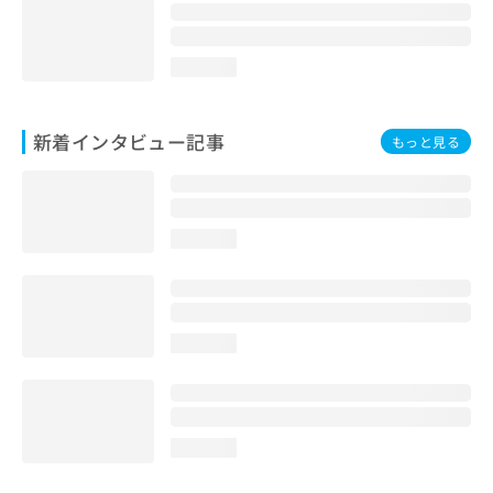
loading...
新着インタビュー記事
もっと見る
loading...
loading...
loading...