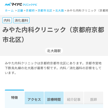
一
般
ホーム
近畿
京都府
京都市北区
北大路
みやた内科クリニック（京都府
ユ
内科
消化器科
ー
ザ
みやた内科クリニック（京都府京都
ー
市北区）
の
方
は
北大路駅
こ
ち
みやた内科クリニックは京都府京都市北区にあります。京都市営地
ら
下鉄烏丸線の北大路が最寄り駅です。内科／消化器科の診察をして
います。
医
マ
療
イ
関
ナ
係
ビ
者
ク
特徴
アクセス
診療時間
紹介記事
医師
の
リ
方
ニ