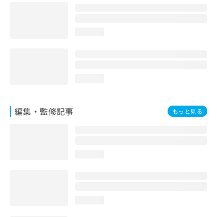
お
問
い
loading...
合
わ
せ
は
こ
loading...
ち
ら
編集・監修記事
もっと見る
loading...
loading...