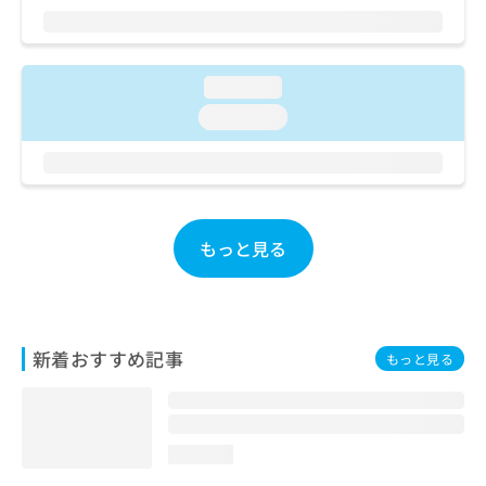
ご了
ら
み
承く
は
ださ
こ
無
い。
ち
料
loading...
ら
情
loading...
報
拡
掲
充
載
の
情
お
報
申
の
もっと見る
し
修
込
正
み
は
は
こ
こ
ち
新着おすすめ記事
もっと見る
ち
ら
ら
そ
の
loading...
他
の