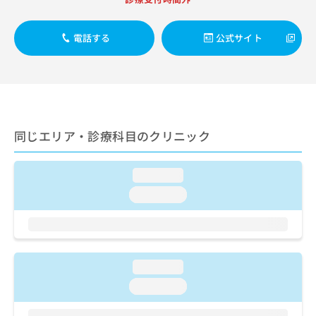
ご了
ら
み
承く
は
ださ
こ
無
い。
電話する
公式サイト
ち
料
ら
情
報
拡
掲
充
載
の
情
同じエリア・診療科目のクリニック
お
報
申
の
し
修
loading...
込
正
み
は
loading...
は
こ
こ
ち
ち
ら
ら
loading...
そ
の
loading...
他
の