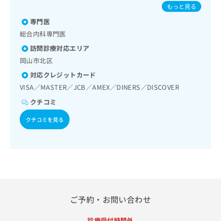
／インスリン療法／糖尿病患者教育（食事療法、運動療法、
出
ぜ／B型肝炎
稿
クリ
資
もっと見る
自己血糖測定）／糖尿病による合併症に対する継続的な管理
稿
ニッ
の
料
及び指導／血液・免疫系領域の一次診療／漢方薬の処方／在
クナ
専門医
の
お
の
ビサ
宅における看取り
お
問
総合内科専門医
ご
イト
問
い
請
への
訪問診療対応エリア
い
合
お問
求
岡山市北区
合
合せ
わ
は
フォ
わ
せ
こ
対応クレジットカード
ーム
せ
は
ち
VISA／MASTER／JCB／AMEX／DINERS／DISCOVER
とな
は
こ
ら
りま
こ
クチコミ
ち
す。
ち
ら
クリ
無
クチコミを見る
ら
ニッ
料
クの
資
情
予
料
報
約・
の
症状
拡
のご
ご
充
相談
請
の
など
求
お
はで
は
申
きま
ご予約・お問い合わせ
こ
せん
し
ので
ち
込
診療受付時間外