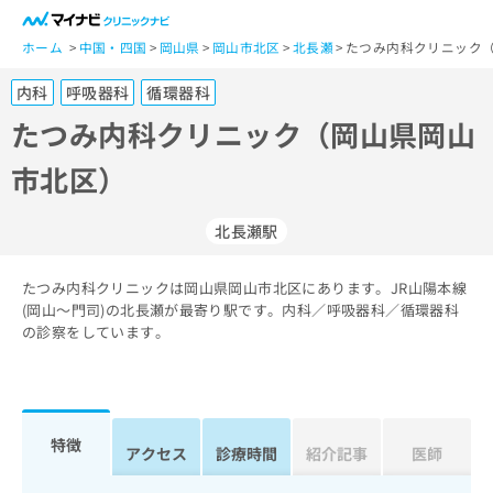
一
般
ホーム
中国・四国
岡山県
岡山市北区
北長瀬
たつみ内科クリニック（
ユ
内科
呼吸器科
循環器科
ー
ザ
たつみ内科クリニック（岡山県岡山
ー
市北区）
の
方
は
北長瀬駅
こ
ち
たつみ内科クリニックは岡山県岡山市北区にあります。JR山陽本線
ら
(岡山～門司)の北長瀬が最寄り駅です。内科／呼吸器科／循環器科
の診察をしています。
医
マ
療
イ
関
ナ
係
ビ
者
ク
特徴
アクセス
診療時間
紹介記事
医師
の
リ
方
ニ