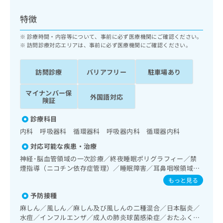
ッ
は
ク
こ
特徴
ナ
ち
ビ
診療時間・内容等について、事前に必ず医療機関にご確認ください。
ら
に
訪問診療対応エリアは、事前に必ず医療機関にご確認ください。
関
広
す
広
告
訪問診療
バリアフリー
駐車場あり
る
告
代
お
出
マイナンバー保
理
問
稿
外国語対応
険証
店
い
の
合
の
お
診療科目
わ
方
問
内科 呼吸器科 循環器科 呼吸器内科 循環器内科
せ
い
は
は
合
対応可能な疾患・治療
こ
こ
わ
神経･脳血管領域の一次診療／終夜睡眠ポリグラフィー／禁
ち
ち
せ
煙指導（ニコチン依存症管理）／睡眠障害／耳鼻咽喉領域の
ら
ら
は
一次診療／呼吸器領域の一次診療／在宅持続陽圧呼吸療法
もっと見る
こ
（睡眠時無呼吸症候群治療）／在宅酸素療法／消化器系領域
こち
予防接種
ち
の一次診療／肝･胆道・膵臓領域の一次診療／循環器系領域
広
らは
広
ら
の一次診療／ホルター型心電図検査／腎･泌尿器系領域の一
告
麻しん／風しん／麻しん及び風しんの二種混合／日本脳炎／
マイ
次診療／内分泌･代謝･栄養領域の一次診療／内分泌機能検査
告
出
水痘／インフルエンザ／成人の肺炎球菌感染症／おたふくか
ナビ