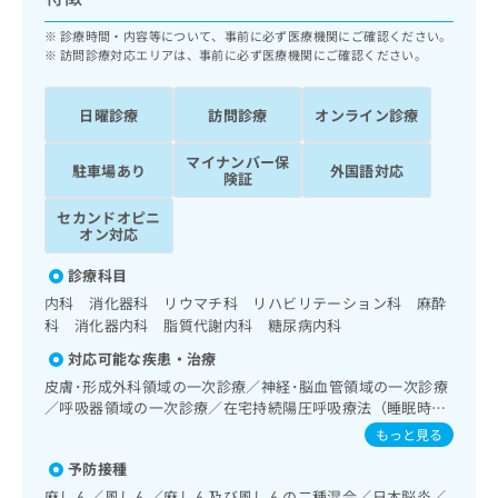
ッ
は
ク
診療時間・内容等について、事前に必ず医療機関にご確認ください。
こ
ナ
訪問診療対応エリアは、事前に必ず医療機関にご確認ください。
ち
ビ
ら
に
日曜診療
訪問診療
オンライン診療
関
広
す
広
告
マイナンバー保
る
駐車場あり
外国語対応
告
険証
代
お
出
理
問
稿
セカンドオピニ
店
い
オン対応
の
合
の
お
診療科目
わ
方
問
せ
内科 消化器科 リウマチ科 リハビリテーション科 麻酔
い
は
は
科 消化器内科 脂質代謝内科 糖尿病内科
合
こ
こ
わ
ち
対応可能な疾患・治療
ち
せ
ら
皮膚･形成外科領域の一次診療／神経･脳血管領域の一次診療
ら
は
／呼吸器領域の一次診療／在宅持続陽圧呼吸療法（睡眠時無
こ
呼吸症候群治療）／在宅酸素療法／消化器系領域の一次診療
こち
もっと見る
ち
広
／人工肛門の管理／肝･胆道・膵臓領域の一次診療／循環器
らは
広
ら
告
予防接種
マイ
系領域の一次診療／ホルター型心電図検査／腎･泌尿器系領
告
出
ナビ
域の一次診療／尿失禁の治療／婦人科領域の一次診療／内分
麻しん／風しん／麻しん及び風しんの二種混合／日本脳炎／