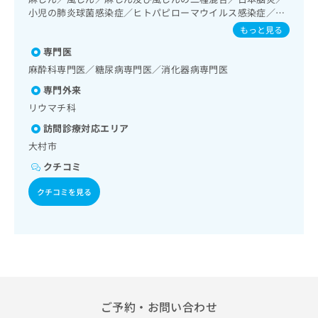
出
稿
クリ
資
泌･代謝･栄養領域の一次診療／インスリン療法／糖尿病患者
小児の肺炎球菌感染症／ヒトパピローマウイルス感染症／イ
稿
ニッ
の
料
教育（食事療法、運動療法、自己血糖測定）／糖尿病による
ンフルエンザ／成人の肺炎球菌感染症／おたふくかぜ／A型
クナ
もっと見る
の
お
の
合併症に対する継続的な管理及び指導／血液・免疫系領域の
肝炎／B型肝炎
ビサ
お
問
一次診療／難病患者リハビリテーション／医療用麻薬による
ご
専門医
イト
問
い
がん疼痛治療／がんに伴う精神症状のケア／在宅における看
請
への
麻酔科専門医／糖尿病専門医／消化器病専門医
い
合
取り
お問
求
合
専門外来
合せ
わ
は
フォ
わ
せ
こ
リウマチ科
ーム
せ
は
ち
とな
訪問診療対応エリア
は
こ
ら
りま
こ
大村市
ち
す。
ち
ら
クリ
クチコミ
無
ら
ニッ
料
クの
クチコミを見る
資
情
予
料
報
約・
の
症状
拡
のご
ご
充
相談
請
の
など
求
お
はで
は
申
きま
こ
せん
し
ご予約・お問い合わせ
ので
ち
込