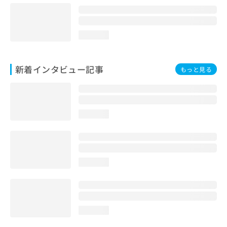
loading...
新着インタビュー記事
もっと見る
loading...
loading...
loading...