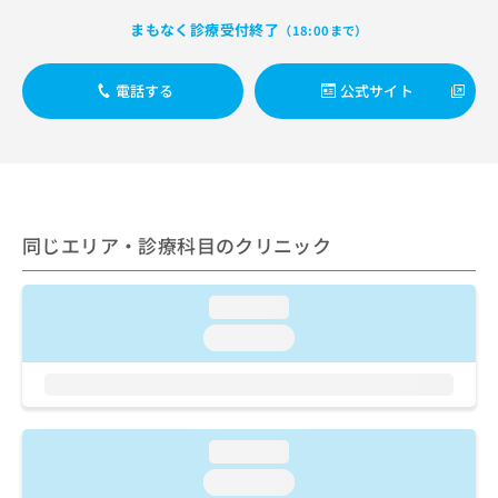
ご了
ら
み
承く
まもなく診療受付終了
（18:00まで）
は
ださ
こ
無
い。
ち
料
電話する
公式サイト
ら
情
報
拡
掲
充
載
の
情
お
報
申
の
同じエリア・診療科目のクリニック
し
修
込
正
み
は
loading...
は
こ
loading...
こ
ち
ち
ら
ら
そ
の
loading...
他
loading...
の