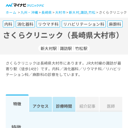
一
般
ホーム
九州・沖縄
長崎県
大村市
新大村
,
諏訪
,
竹松
さくらクリニック
ユ
内科
消化器科
リウマチ科
リハビリテーション科
麻酔科
ー
ザ
さくらクリニック（長崎県大村市）
ー
の
新大村駅
諏訪駅
竹松駅
方
は
こ
さくらクリニックは長崎県大村市にあります。JR大村線の諏訪が最
寄り駅（徒歩14分）です。内科／消化器科／リウマチ科／リハビリ
ち
テーション科／麻酔科の診察をしています。
ら
医
マ
療
イ
関
ナ
特徴
アクセス
診療時間
紹介記事
医師
係
ビ
者
ク
の
リ
方
ニ
特徴