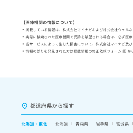
ち
み
ら
は
こ
【医療機関の情報について】
ち
そ
ら
掲載している情報は、株式会社マイナビおよび株式会社ウェルネ
の
実際に検索された医療機関で受診を希望される場合は、必ず医療
他
当サービスによって生じた損害について、株式会社マイナビ及び
の
お
情報の誤りを発見された方は
掲載情報の修正依頼フォーム
か
問
い
合
わ
せ
は
こ
ち
都道府県から探す
ら
北海道
・
東北
北海道
青森県
岩手県
宮城県