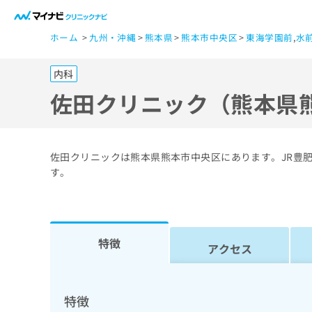
一
ホーム
九州・沖縄
熊本県
熊本市中央区
東海学園前
,
水
般
ユ
内科
ー
ザ
佐田クリニック（熊本県
ー
の
方
佐田クリニックは熊本県熊本市中央区にあります。JR豊
は
す。
こ
ち
ら
特徴
アクセス
医
マ
療
イ
ナ
関
特徴
ビ