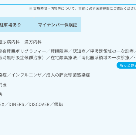
診療時間・内容等について、事前に必ず医療機関にご確認くださ
駐車場あり
マイナンバー保険証
糖尿病内科 漢方内科
終夜睡眠ポリグラフィー／睡眠障害／認知症／呼吸器領域の一次診療
眠時無呼吸症候群治療）／在宅酸素療法／消化器系領域の一次診療／
／循環器系領域の一次診療／ホルター型心電図検査／腎･泌尿器系領
もっと見
栄養領域の一次診療／内分泌機能検査／インスリン療法／糖尿病患者教
染症／インフルエンザ／成人の肺炎球菌感染症
己血糖測定）／糖尿病による合併症に対する継続的な管理及び指導／
／漢方薬の処方
門医
害
EX／DINERS／DISCOVER／銀聯