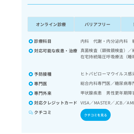
係
ク
者
リ
の
ニ
ッ
方
オンライン診療
バリアフリー
ク
は
ナ
こ
ビ
診療科目
内科 代謝・内分泌内科 
ち
に
真菌検査（顕微鏡検査）／
対応可能な疾患・治療
関
ら
在宅持続陽圧呼吸療法（睡
す
胆道・膵臓領域の一次診療
る
一次診療／内分泌･代謝･
お
広
ヒトパピローマウイルス感
予防接種
（食事療法、運動療法、自
広
問
告
告
液・免疫系領域の一次診療
い
総合内科専門医／糖尿病専
専門医
出
代
合
甲状腺疾患 男性更年期障
専門外来
稿
わ
理
の
せ
対応クレジットカード
VISA／MASTER／JCB／AM
店
お
は
の
問
こ
クチコミ
クチコミを見る
い
方
ち
合
ら
は
わ
こ