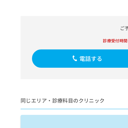
せ
こち
ち
らは
は
マイ
こ
ら
ナビ
ち
クリ
ら
ニッ
ご
クナ
広
ビサ
広
資
イト
診療受付時間
告
告
への
料
出
出
お問
の
稿
合せ
稿
電話する
ご
の
フォ
の
請
お
ーム
お
求
問
とな
問
りま
は
い
い
す。
こ
合
合
クリ
ち
わ
ニッ
わ
ら
せ
クの
せ
は
予
同じエリア・診療科目のクリニック
は
約・
こ
こ
無
症状
ち
ち
のご
料
ら
相談
ら
情
など
報
はで