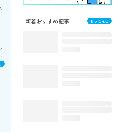
い。
新着おすすめ記事
もっと見る
／
loading...
肝･
域の
る
育
血
loading...
loading...