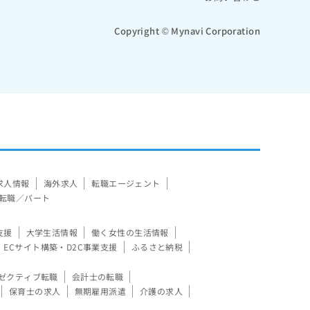
Copyright © Mynavi Corporation
求人情報
海外求人
転職エージェント
転職／パート
支援
大学生活情報
働く女性の生活情報
ECサイト構築・D2C事業支援
ふるさと納税
ゼクティブ転職
会計士の転職
保育士の求人
無期雇用派遣
介護の求人