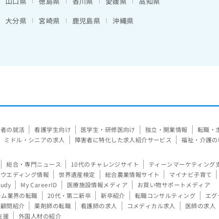
山口県
徳島県
香川県
愛媛県
高知県
大分県
宮崎県
鹿児島県
沖縄県
験者の就活
看護学生向け
医学生・研修医向け
独立・開業情報
転職・
ミドル・シニアの求人
障害者に特化した求人紹介サービス
福祉・介護の
総合・専門ニュース
10代のチャレンジサイト
ティーンマーケティング
ウエディング情報
世界遺産検定
総合農業情報サイト
マイナビ子育て
tudy
My CareerID
医療施設情報メディア
お買い物サポートメディア
ーム業界の転職
20代・第二新卒
新卒紹介
転職コンサルティング
エグ
顧問紹介
薬剤師の転職
看護師の求人
コメディカル求人
医師の求人
支援
外国人材の紹介