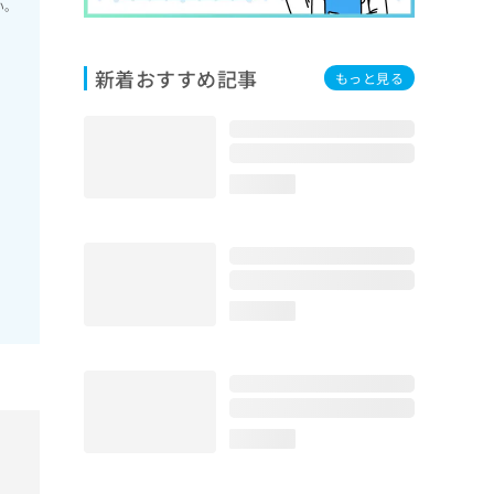
い。
新着おすすめ記事
もっと見る
loading...
loading...
loading...