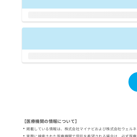
拡
資
きま
充
料
せん
の
ので
の
ご了
お
ご
承く
申
請
ださ
し
求
い。
込
は
み
こ
は
ち
こ
ら
ち
ら
無
料
掲
情
載
報
情
拡
報
充
の
の
修
お
【医療機関の情報について】
正
申
掲載している情報は、株式会社マイナビおよび株式会社ウェルネ
は
し
こ
実際に検索された医療機関で受診を希望される場合は、必ず医療
込