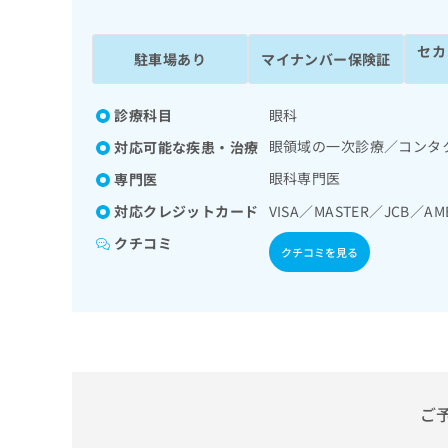
係
ク
者
リ
セカ
の
ニ
駐車場あり
マイナンバー保険証
ッ
方
ク
は
ナ
診療科目
眼科
こ
ビ
眼領域の一次診療／コンタ
対応可能な疾患・治療
ち
に
関
ら
眼科専門医
専門医
す
対応クレジットカード
VISA／MASTER／JCB／AM
る
お
クチコミ
広
広
クチコミを見る
問
告
告
い
出
代
合
稿
わ
理
の
せ
店
お
は
の
問
こ
い
方
ち
ご
合
ら
は
わ
こ