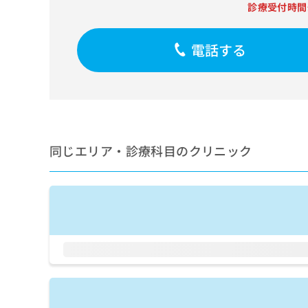
せ
こち
診療受付時間
ち
らは
は
マイ
こ
ら
ナビ
ち
電話する
クリ
ら
ニッ
クナ
広
ビサ
広
資
イト
告
告
への
料
出
出
お問
の
稿
合せ
稿
ご
の
フォ
の
同じエリア・診療科目のクリニック
請
お
ーム
お
求
問
とな
問
りま
は
い
い
す。
こ
合
合
クリ
ち
わ
ニッ
わ
ら
せ
クの
せ
は
予
は
約・
こ
こ
無
症状
ち
ち
のご
料
ら
相談
ら
情
など
報
はで