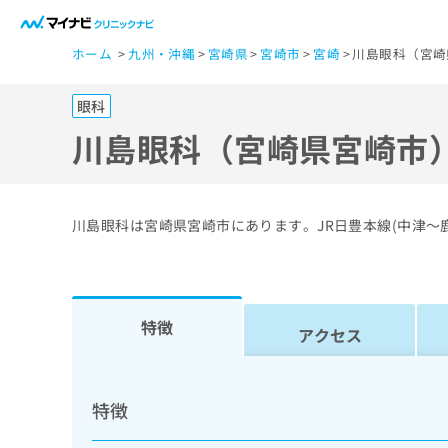
一
ホーム
九州・沖縄
宮崎県
宮崎市
宮崎
川島眼科（宮崎
般
ユ
眼科
ー
ザ
川島眼科（宮崎県宮崎市
ー
の
方
川島眼科は宮崎県宮崎市にあります。JR日豊本線(中津～
は
こ
ち
ら
特徴
アクセス
医
マ
療
イ
特徴
ナ
関
ビ