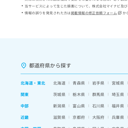
ち
み
当サービスによって生じた損害について、株式会社マイナビ及び
ら
は
情報の誤りを発見された方は
掲載情報の修正依頼フォーム
か
こ
ち
そ
ら
の
他
の
お
問
い
都道府県から探す
合
わ
せ
北海道
・
東北
北海道
青森県
岩手県
宮城県
は
こ
関東
茨城県
栃木県
群馬県
埼玉県
ち
ら
中部
新潟県
富山県
石川県
福井県
近畿
滋賀県
京都府
大阪府
兵庫県