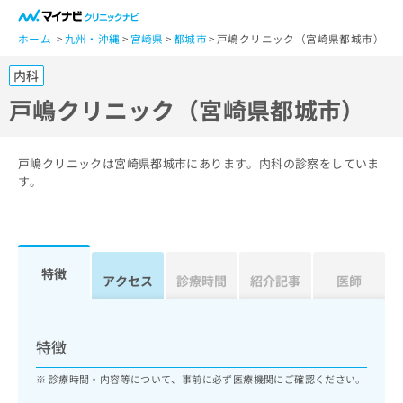
一
般
ホーム
九州・沖縄
宮崎県
都城市
戸嶋クリニック（宮崎県都城市）
ユ
内科
ー
ザ
戸嶋クリニック（宮崎県都城市）
ー
の
方
戸嶋クリニックは宮崎県都城市にあります。内科の診察をしていま
は
す。
こ
ち
ら
特徴
医
アクセス
診療時間
紹介記事
医師
マ
療
イ
関
ナ
係
ビ
特徴
者
ク
の
リ
診療時間・内容等について、事前に必ず医療機関にご確認ください。
方
ニ