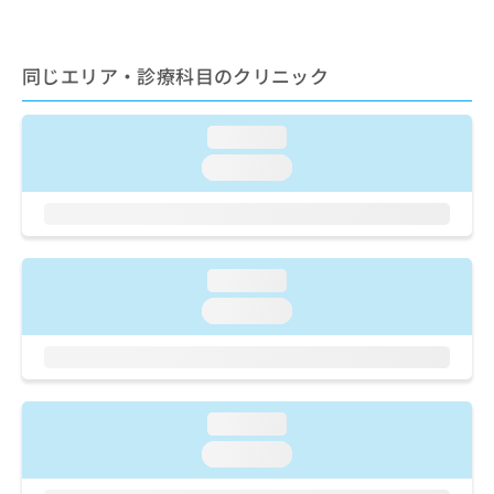
出
稿
クリ
資
稿
ニッ
の
料
クナ
の
お
の
ビサ
お
同じエリア・診療科目のクリニック
問
ご
イト
問
い
請
への
い
合
お問
求
loading...
合
合せ
わ
は
フォ
わ
せ
こ
loading...
ーム
せ
は
ち
とな
は
こ
ら
りま
こ
ち
す。
ち
ら
クリ
無
ら
ニッ
loading...
料
クの
資
情
予
loading...
料
報
約・
の
症状
拡
のご
ご
充
相談
請
の
など
求
お
はで
loading...
は
申
きま
loading...
こ
せん
し
ので
ち
込