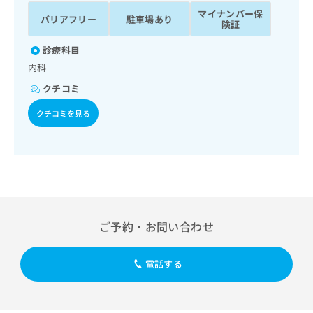
ッ
は
マイナンバー保
バリアフリー
駐車場あり
ク
こ
険証
ナ
ち
ビ
診療科目
ら
に
内科
関
広
クチコミ
す
広
告
る
告
クチコミを見る
代
お
出
理
問
稿
店
い
の
合
の
お
わ
方
問
せ
い
は
は
合
こ
こ
わ
ち
ご予約・お問い合わせ
ち
せ
ら
ら
は
こ
電話する
こち
ち
広
らは
広
ら
告
マイ
告
出
ナビ