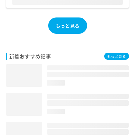
ご了
ら
み
承く
は
ださ
こ
無
い。
ち
料
もっと見る
ら
情
報
拡
掲
充
載
の
情
新着おすすめ記事
もっと見る
お
報
申
の
し
修
込
正
み
は
loading...
は
こ
こ
ち
ち
ら
ら
loading...
そ
の
他
の