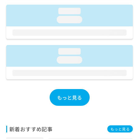
ご了
ら
み
承く
は
loading...
ださ
こ
無
い。
loading...
ち
料
ら
情
報
拡
掲
充
載
loading...
の
情
お
loading...
報
申
の
し
修
込
正
み
は
は
こ
もっと見る
こ
ち
ち
ら
ら
そ
の
新着おすすめ記事
もっと見る
他
の