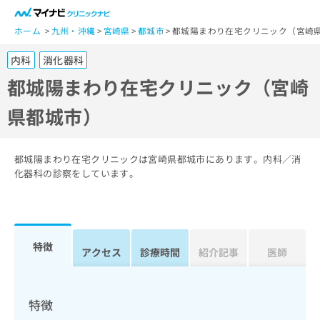
一
般
ホーム
九州・沖縄
宮崎県
都城市
都城陽まわり在宅クリニック（宮崎
ユ
内科
消化器科
ー
ザ
都城陽まわり在宅クリニック（宮崎
ー
県都城市）
の
方
は
こ
都城陽まわり在宅クリニックは宮崎県都城市にあります。内科／消
ち
化器科の診察をしています。
ら
医
マ
療
イ
特徴
関
アクセス
診療時間
紹介記事
医師
ナ
係
ビ
者
ク
の
リ
特徴
方
ニ