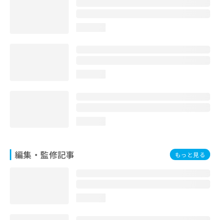
お
問
い
loading...
合
わ
せ
は
loading...
こ
ち
ら
loading...
編集・監修記事
もっと見る
loading...