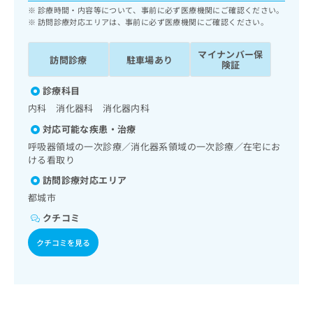
ッ
は
診療時間・内容等について、事前に必ず医療機関にご確認ください。
ク
訪問診療対応エリアは、事前に必ず医療機関にご確認ください。
こ
ナ
ち
ビ
マイナンバー保
ら
訪問診療
駐車場あり
に
険証
関
広
診療科目
す
広
告
る
告
内科 消化器科 消化器内科
代
お
出
対応可能な疾患・治療
理
問
稿
店
呼吸器領域の一次診療／消化器系領域の一次診療／在宅にお
い
の
ける看取り
合
の
お
わ
方
問
訪問診療対応エリア
せ
い
は
都城市
は
合
こ
こ
クチコミ
わ
ち
ち
せ
ら
クチコミを見る
ら
は
こ
こち
ち
広
らは
広
ら
告
マイ
告
出
ナビ