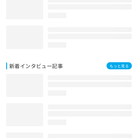
loading...
loading...
新着インタビュー記事
もっと見る
loading...
loading...