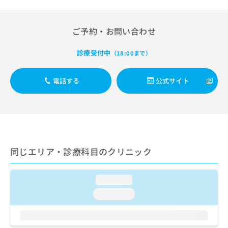
出
稿
クリ
資
稿
ニッ
の
料
クナ
の
お
の
ご予約・お問い合わせ
ビサ
お
問
ご
イト
問
い
請
への
診療受付中
い
（18:00まで）
合
お問
求
合
合せ
わ
は
フォ
わ
せ
こ
電話する
公式サイト
ーム
せ
は
ち
とな
は
こ
ら
りま
こ
ち
す。
ち
ら
クリ
無
ら
ニッ
料
クの
資
情
予
同じエリア・診療科目のクリニック
料
報
約・
の
症状
拡
のご
ご
充
相談
loading...
請
の
など
求
お
loading...
はで
は
申
きま
こ
せん
し
ので
ち
込