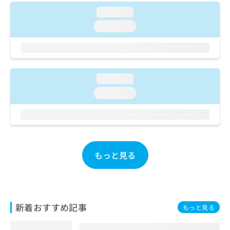
ご了
ら
み
承く
loading...
は
ださ
こ
loading...
無
い。
ち
料
ら
情
報
拡
掲
充
loading...
載
の
情
loading...
お
報
申
の
し
修
込
正
み
は
は
こ
もっと見る
こ
ち
ち
ら
ら
そ
新着おすすめ記事
の
もっと見る
他
の