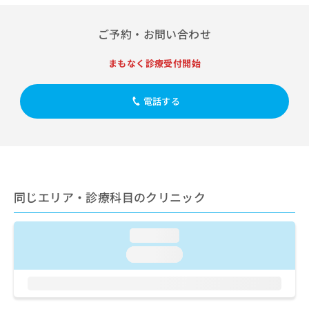
出
稿
クリ
資
稿
ニッ
の
料
クナ
の
ご予約・お問い合わせ
お
の
ビサ
お
問
ご
イト
問
い
請
まもなく診療受付開始
への
い
合
お問
求
合
合せ
わ
は
フォ
わ
電話する
せ
こ
ーム
せ
は
ち
とな
は
こ
ら
りま
こ
ち
す。
ち
ら
クリ
無
ら
ニッ
料
クの
資
情
予
同じエリア・診療科目のクリニック
料
報
約・
の
症状
拡
のご
ご
充
loading...
相談
請
の
など
loading...
求
お
はで
は
申
きま
こ
せん
し
ので
ち
込