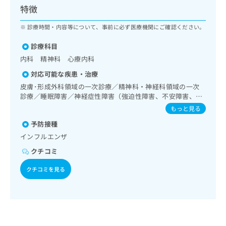
ッ
は
特徴
ク
こ
ナ
診療時間・内容等について、事前に必ず医療機関にご確認ください。
ち
ビ
ら
に
診療科目
関
内科 精神科 心療内科
広
す
広
告
対応可能な疾患・治療
る
告
代
お
皮膚･形成外科領域の一次診療／精神科・神経科領域の一次
出
理
問
診療／睡眠障害／神経症性障害（強迫性障害、不安障害、パ
稿
店
ニック障害等）／認知症／呼吸器領域の一次診療／在宅酸素
い
の
もっと見る
療法／消化器系領域の一次診療／肝･胆道・膵臓領域の一次
合
の
お
予防接種
診療／循環器系領域の一次診療／腎･泌尿器系領域の一次診
わ
方
問
療／内分泌･代謝･栄養領域の一次診療
せ
インフルエンザ
い
は
は
合
こ
クチコミ
こ
わ
ち
ち
せ
クチコミを見る
ら
ら
は
こ
こち
ち
広
らは
広
ら
告
マイ
告
出
ナビ