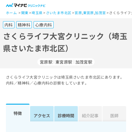
一
般
ホーム
関東
埼玉県
さいたま市北区
宮原
,
東宮原
,
加茂宮
さくらライフ
ユ
内科
精神科
心療内科
ー
ザ
さくらライフ大宮クリニック（埼玉
ー
県さいたま市北区）
の
方
は
宮原駅
東宮原駅
加茂宮駅
こ
ち
さくらライフ大宮クリニックは埼玉県さいたま市北区にあります。
ら
内科／精神科／心療内科の診察をしています。
医
マ
療
イ
関
ナ
係
ビ
特徴
アクセス
診療時間
紹介記事
医師
者
ク
の
リ
方
ニ