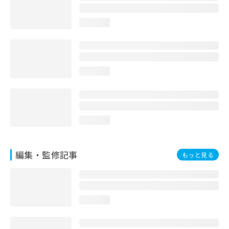
お
問
loading...
い
合
わ
せ
は
loading...
こ
ち
ら
loading...
編集・監修記事
もっと見る
loading...