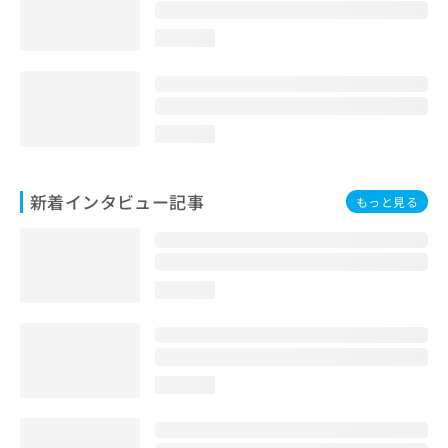
loading...
loading...
新着インタビュー記事
もっと見る
loading...
loading...