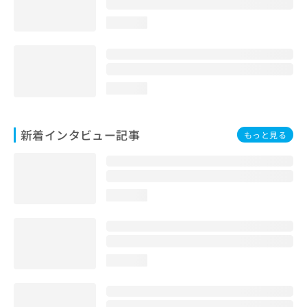
loading...
loading...
新着インタビュー記事
もっと見る
loading...
loading...