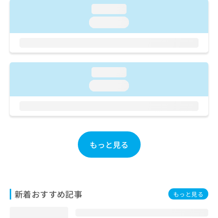
ご了
ら
み
loading...
承く
は
ださ
loading...
こ
無
い。
ち
料
ら
情
報
拡
掲
loading...
充
載
の
情
loading...
お
報
申
の
し
修
込
正
み
は
は
もっと見る
こ
こ
ち
ち
ら
ら
そ
新着おすすめ記事
もっと見る
の
他
の