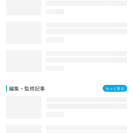
お
問
loading...
い
合
わ
せ
は
loading...
こ
ち
ら
loading...
編集・監修記事
もっと見る
loading...