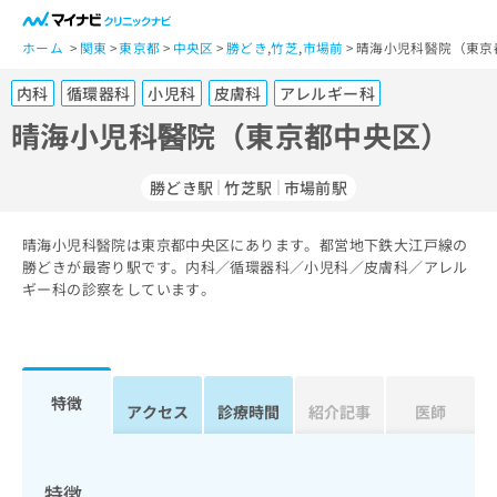
一
般
ホーム
関東
東京都
中央区
勝どき
,
竹芝
,
市場前
晴海小児科醫院（東京
ユ
内科
循環器科
小児科
皮膚科
アレルギー科
ー
ザ
晴海小児科醫院（東京都中央区）
ー
の
勝どき駅
竹芝駅
市場前駅
方
は
こ
晴海小児科醫院は東京都中央区にあります。都営地下鉄大江戸線の
勝どきが最寄り駅です。内科／循環器科／小児科／皮膚科／アレル
ち
ギー科の診察をしています。
ら
医
マ
療
イ
関
ナ
特徴
アクセス
診療時間
紹介記事
医師
係
ビ
者
ク
の
リ
方
ニ
特徴