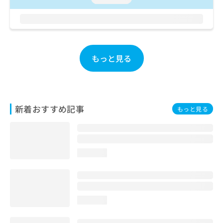
お
問
い
合
わ
せ
もっと見る
は
こ
ち
ら
新着おすすめ記事
もっと見る
loading...
loading...