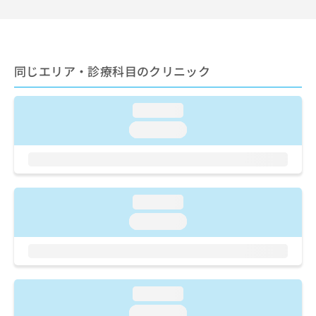
ご了
ら
み
承く
は
ださ
こ
無
い。
ち
料
ら
情
同じエリア・診療科目のクリニック
報
拡
掲
充
載
loading...
の
情
loading...
お
報
申
の
し
修
込
正
み
は
loading...
は
こ
こ
loading...
ち
ち
ら
ら
そ
の
loading...
他
の
loading...