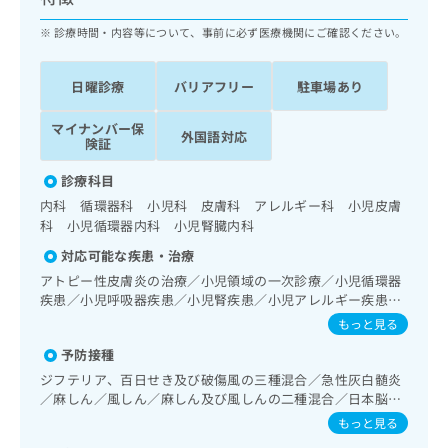
ッ
は
ク
診療時間・内容等について、事前に必ず医療機関にご確認ください。
こ
ナ
ち
ビ
ら
日曜診療
バリアフリー
駐車場あり
に
関
広
マイナンバー保
す
広
外国語対応
告
険証
る
告
代
お
出
診療科目
理
問
稿
内科 循環器科 小児科 皮膚科 アレルギー科 小児皮膚
店
い
の
科 小児循環器内科 小児腎臓内科
合
の
お
わ
方
問
対応可能な疾患・治療
せ
い
は
アトピー性皮膚炎の治療／小児領域の一次診療／小児循環器
は
合
こ
疾患／小児呼吸器疾患／小児腎疾患／小児アレルギー疾患／
こ
わ
乳幼児の育児相談／夜尿症の治療／小児食物アレルギー負荷
ち
もっと見る
ち
せ
検査
ら
ら
は
予防接種
こ
ジフテリア、百日せき及び破傷風の三種混合／急性灰白髄炎
こち
ち
広
／麻しん／風しん／麻しん及び風しんの二種混合／日本脳炎
らは
広
ら
告
／破傷風／結核／Hib感染症／小児の肺炎球菌感染症／ヒト
マイ
もっと見る
告
出
パピローマウイルス感染症／水痘／インフルエンザ／おたふ
ナビ