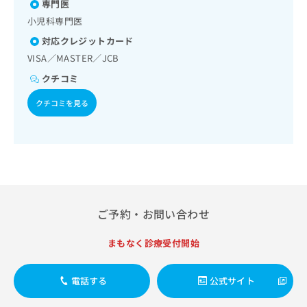
出
専門医
くかぜ／A型肝炎／B型肝炎／狂犬病／ロタウイルス感染症／
稿
クリ
資
稿
ニッ
髄膜炎菌感染症
の
小児科専門医
料
クナ
の
お
の
ビサ
対応クレジットカード
お
問
ご
イト
VISA／MASTER／JCB
問
い
請
への
い
合
お問
求
クチコミ
合
合せ
わ
は
フォ
わ
せ
クチコミを見る
こ
ーム
せ
は
ち
とな
は
こ
ら
りま
こ
ち
す。
ち
ら
クリ
無
ら
ニッ
料
クの
資
情
予
料
報
約・
ご予約・お問い合わせ
の
症状
拡
のご
ご
充
相談
請
まもなく診療受付開始
の
など
求
お
はで
は
申
きま
電話する
公式サイト
こ
せん
し
ので
ち
込