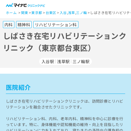
一
般
ホーム
関東
東京都
台東区
入谷
,
浅草
,
三ノ輪
しばさき在宅リハビリテ
ユ
内科
精神科
リハビリテーション科
ー
ザ
しばさき在宅リハビリテーションク
ー
リニック（東京都台東区）
の
方
は
入谷駅
浅草駅
三ノ輪駅
こ
ち
ら
医院紹介
医
マ
療
イ
しばさき在宅リハビリテーションクリニックは、訪問診療とリハビ
関
ナ
リテーションを融合させたクリニックです。
係
ビ
者
ク
リハビリテーション科、内科、老年内科、精神科を中心に診療を行
の
リ
っています。特に、身体機能や認知機能の維持・向上を目指したリ
方
ニ
ハビリテーションに力を入れており、寝たきりの予防や介護負担の