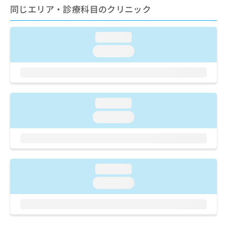
お
同じエリア・診療科目のクリニック
問
い
loading...
合
わ
loading...
せ
は
こ
ち
ら
loading...
loading...
loading...
loading...