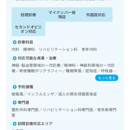
出
稿
クリ
資
稿
ニッ
の
料
クナ
マイナンバー保
の
お
訪問診療
外国語対応
の
険証
ビサ
お
問
ご
イト
問
い
請
セカンドオピニ
への
い
オン対応
合
お問
求
合
合せ
わ
は
フォ
診療科目
わ
せ
こ
ーム
せ
は
内科 精神科 リハビリテーション科 老年内科
ち
とな
は
こ
ら
りま
対応可能な疾患・治療
こ
ち
す。
神経･脳血管領域の一次診療／精神科・神経科領域の一次診
ち
ら
クリ
無
療／終夜睡眠ポリグラフィー／睡眠障害／認知症／呼吸器領
ら
ニッ
料
域の一次診療／在宅持続陽圧呼吸療法（睡眠時無呼吸症候群
クの
もっと見る
資
情
予
治療）／在宅酸素療法／消化器系領域の一次診療／人工肛門
料
報
約・
予防接種
の管理／肝･胆道・膵臓領域の一次診療／循環器系領域の一
の
症状
拡
次診療／腎･泌尿器系領域の一次診療／尿失禁の治療／内分
破傷風／インフルエンザ／成人の肺炎球菌感染症
のご
ご
充
泌･代謝･栄養領域の一次診療／インスリン療法／筋・骨格系
相談
専門医
請
の
及び外傷領域の一次診療／義肢装具の作成及び評価／摂食機
など
求
能療法／医療用麻薬によるがん疼痛治療／がんに伴う精神症
お
整形外科専門医／リハビリテーション科専門医／老年病専門
はで
は
状のケア／在宅における看取り
医
申
きま
こ
せん
し
訪問診療対応エリア
ので
ち
込