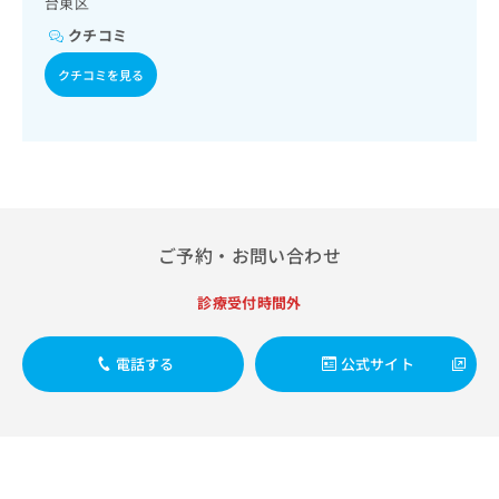
ご了
台東区
ら
み
承く
は
クチコミ
ださ
こ
無
い。
クチコミを見る
ち
料
ら
情
報
拡
掲
充
載
の
情
お
報
申
の
ご予約・お問い合わせ
し
修
込
正
診療受付時間外
み
は
は
こ
こ
ち
電話する
公式サイト
ち
ら
ら
そ
の
他
の