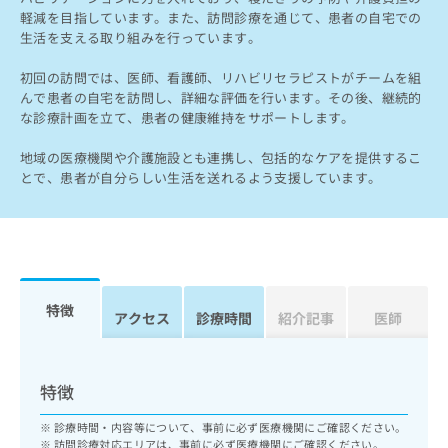
ッ
は
軽減を目指しています。また、訪問診療を通じて、患者の自宅での
ク
こ
生活を支える取り組みを行っています。
ナ
ち
ビ
初回の訪問では、医師、看護師、リハビリセラピストがチームを組
ら
に
んで患者の自宅を訪問し、詳細な評価を行います。その後、継続的
関
な診療計画を立て、患者の健康維持をサポートします。
広
す
広
告
る
告
地域の医療機関や介護施設とも連携し、包括的なケアを提供するこ
代
お
出
とで、患者が自分らしい生活を送れるよう支援しています。
理
問
稿
店
い
の
合
の
お
わ
方
問
せ
い
は
は
合
こ
特徴
こ
わ
アクセス
診療時間
紹介記事
医師
ち
ち
せ
ら
ら
は
こ
こち
特徴
ち
広
らは
広
ら
告
マイ
診療時間・内容等について、事前に必ず医療機関にご確認ください。
告
出
ナビ
訪問診療対応エリアは、事前に必ず医療機関にご確認ください。