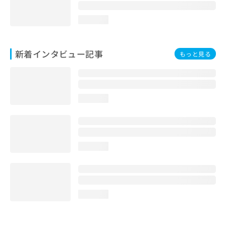
loading...
新着インタビュー記事
もっと見る
loading...
loading...
loading...