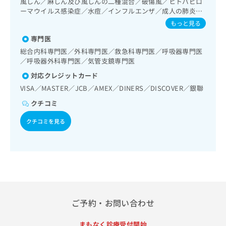
風しん／麻しん及び風しんの二種混合／破傷風／ヒトパピロ
出
稿
クリ
資
群治療）／在宅酸素療法／消化器系領域の一次診療／肝･胆
ーマウイルス感染症／水痘／インフルエンザ／成人の肺炎球
稿
ニッ
の
料
道・膵臓領域の一次診療／循環器系領域の一次診療／ホルタ
菌感染症
クナ
の
もっと見る
お
の
ー型心電図検査／腎･泌尿器系領域の一次診療／尿失禁の治
ビサ
お
問
ご
療／婦人科領域の一次診療／更年期障害治療／乳腺領域の一
イト
専門医
問
い
請
への
次診療／内分泌･代謝･栄養領域の一次診療／内分泌機能検査
総合内科専門医／外科専門医／救急科専門医／呼吸器専門医
い
合
お問
求
／インスリン療法／糖尿病患者教育（食事療法、運動療法、
／呼吸器外科専門医／気管支鏡専門医
合
合せ
わ
は
自己血糖測定）／糖尿病による合併症に対する継続的な管理
フォ
わ
せ
対応クレジットカード
及び指導／血液・免疫系領域の一次診療／アレルギーの減感
こ
ーム
せ
は
作療法／筋・骨格系及び外傷領域の一次診療／小児領域の一
ち
VISA／MASTER／JCB／AMEX／DINERS／DISCOVER／銀聯
とな
は
こ
次診療／小児アレルギー疾患／漢方薬の処方
ら
りま
クチコミ
こ
ち
す。
ち
ら
クリ
無
クチコミを見る
ら
ニッ
料
クの
資
情
予
料
報
約・
の
症状
拡
のご
ご
充
相談
請
の
など
求
お
はで
は
申
きま
ご予約・お問い合わせ
こ
せん
し
ので
ち
込
まもなく診療受付開始