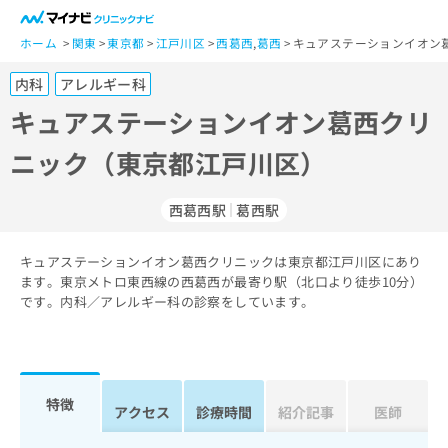
一
般
ホーム
関東
東京都
江戸川区
西葛西
,
葛西
キュアステーションイオン
ユ
内科
アレルギー科
ー
ザ
キュアステーションイオン葛西クリ
ー
ニック（東京都江戸川区）
の
方
は
西葛西駅
葛西駅
こ
ち
キュアステーションイオン葛西クリニックは東京都江戸川区にあり
ら
ます。東京メトロ東西線の西葛西が最寄り駅（北口より徒歩10分）
です。内科／アレルギー科の診察をしています。
医
マ
療
イ
関
ナ
係
ビ
者
ク
特徴
アクセス
診療時間
紹介記事
医師
の
リ
方
ニ