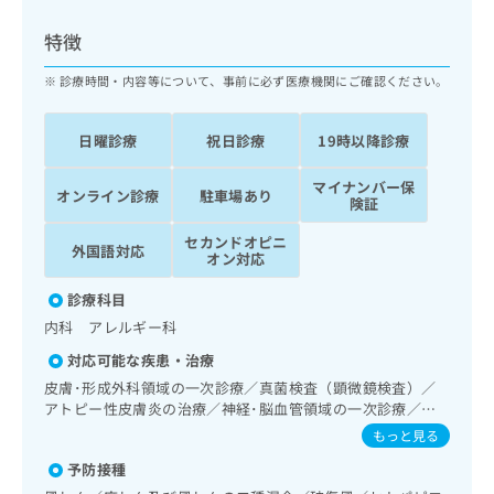
ッ
は
ク
こ
特徴
ナ
ち
ビ
診療時間・内容等について、事前に必ず医療機関にご確認ください。
ら
に
関
広
日曜診療
祝日診療
19時以降診療
す
広
告
る
告
代
マイナンバー保
お
出
オンライン診療
駐車場あり
険証
理
問
稿
店
い
の
セカンドオピニ
外国語対応
合
の
お
オン対応
わ
方
問
せ
診療科目
い
は
は
合
内科 アレルギー科
こ
こ
わ
ち
対応可能な疾患・治療
ち
せ
ら
ら
皮膚･形成外科領域の一次診療／真菌検査（顕微鏡検査）／
は
アトピー性皮膚炎の治療／神経･脳血管領域の一次診療／抗
こ
こち
血栓療法／精神科・神経科領域の一次診療／終夜睡眠ポリグ
ち
もっと見る
広
らは
ラフィー／禁煙指導（ニコチン依存症管理）／睡眠障害／認
広
ら
告
マイ
予防接種
知症／眼領域の一次診療／耳鼻咽喉領域の一次診療／呼吸器
告
出
ナビ
領域の一次診療／在宅持続陽圧呼吸療法（睡眠時無呼吸症候