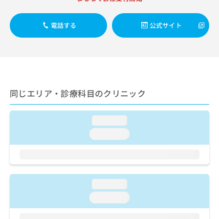
ご了
ら
み
承く
は
ださ
こ
電話する
公式サイト
無
い。
ち
料
ら
情
報
拡
掲
充
載
の
情
同じエリア・診療科目のクリニック
お
報
申
の
し
修
loading...
込
正
み
loading...
は
は
こ
こ
ち
ち
ら
ら
loading...
そ
の
loading...
他
の