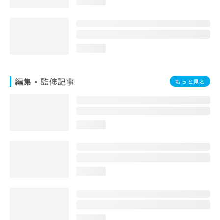
loading...
お
問
い
合
わ
loading...
せ
は
こ
編集・監修記事
もっと見る
ち
ら
loading...
loading...
loading...