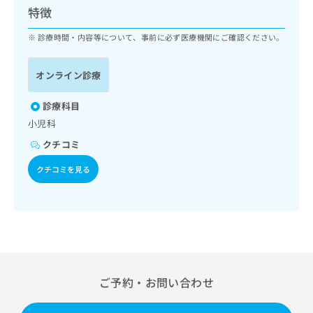
ッ
は
特徴
ク
こ
ナ
診療時間・内容等について、事前に必ず医療機関にご確認ください。
ち
ビ
ら
に
オンライン診療
関
広
す
広
告
る
診療科目
告
代
お
出
小児科
理
問
稿
クチコミ
店
い
の
合
の
お
クチコミを見る
わ
方
問
せ
い
は
は
合
こ
こ
わ
ち
ち
せ
ら
ら
は
こ
こち
ち
広
ご予約・お問い合わせ
らは
広
ら
告
マイ
告
出
ナビ