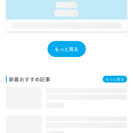
ご了
ら
み
loading...
承く
は
ださ
loading...
こ
無
い。
ち
料
ら
情
報
拡
掲
充
載
もっと見る
の
情
お
報
申
の
し
修
込
正
新着おすすめ記事
もっと見る
み
は
は
こ
こ
ち
ち
ら
ら
loading...
そ
の
他
の