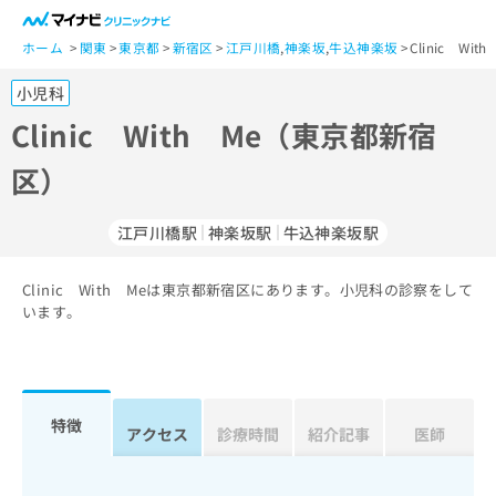
一
般
ホーム
関東
東京都
新宿区
江戸川橋
,
神楽坂
,
牛込神楽坂
Clinic W
ユ
小児科
ー
ザ
Clinic With Me（東京都新宿
ー
区）
の
方
は
江戸川橋駅
神楽坂駅
牛込神楽坂駅
こ
ち
Clinic With Meは東京都新宿区にあります。小児科の診察をして
ら
います。
医
マ
療
イ
関
ナ
係
ビ
特徴
アクセス
診療時間
紹介記事
医師
者
ク
の
リ
方
ニ