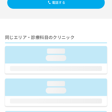
出
稿
クリ
電話する
資
稿
ニッ
の
料
クナ
の
お
の
ビサ
お
問
ご
イト
問
い
請
への
い
合
お問
求
合
合せ
わ
は
フォ
わ
同じエリア・診療科目のクリニック
せ
こ
ーム
せ
は
ち
とな
は
こ
ら
りま
loading...
こ
ち
す。
ち
ら
クリ
loading...
無
ら
ニッ
料
クの
資
情
予
料
報
約・
の
症状
拡
のご
loading...
ご
充
相談
請
の
loading...
など
求
お
はで
は
申
きま
こ
せん
し
ので
ち
込