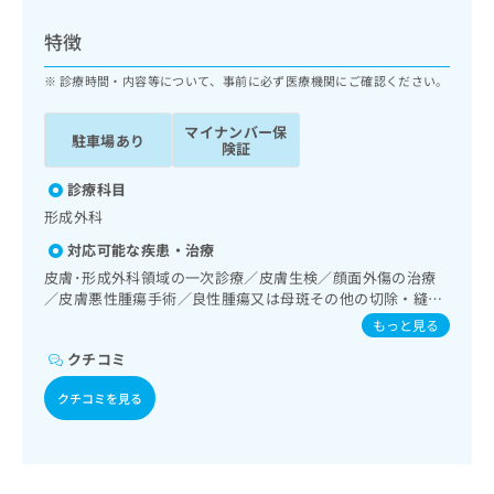
ッ
は
ク
こ
特徴
ナ
ち
ビ
診療時間・内容等について、事前に必ず医療機関にご確認ください。
ら
に
関
マイナンバー保
広
駐車場あり
す
広
険証
告
る
告
代
お
診療科目
出
理
問
稿
形成外科
店
い
の
対応可能な疾患・治療
合
の
お
わ
皮膚･形成外科領域の一次診療／皮膚生検／顔面外傷の治療
方
問
せ
／皮膚悪性腫瘍手術／良性腫瘍又は母斑その他の切除・縫合
い
は
手術
は
合
もっと見る
こ
こ
わ
ち
クチコミ
ち
せ
ら
ら
は
クチコミを見る
こ
こち
ち
広
らは
広
ら
告
マイ
告
出
ナビ