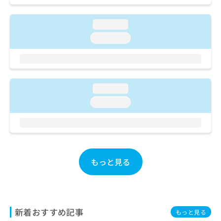
ご了
ら
み
承く
は
ださ
loading...
こ
無
い。
ち
料
loading...
ら
情
報
拡
掲
充
載
の
情
loading...
お
報
loading...
申
の
し
修
込
正
み
は
は
こ
こ
ち
もっと見る
ち
ら
ら
そ
の
他
新着おすすめ記事
もっと見る
の