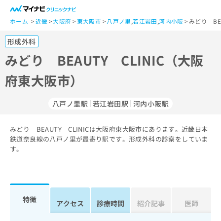
一
般
ホーム
近畿
大阪府
東大阪市
八戸ノ里
,
若江岩田
,
河内小阪
みどり BE
ユ
形成外科
ー
ザ
みどり BEAUTY CLINIC（大阪
ー
府東大阪市）
の
方
は
八戸ノ里駅
若江岩田駅
河内小阪駅
こ
ち
みどり BEAUTY CLINICは大阪府東大阪市にあります。近畿日本
ら
鉄道奈良線の八戸ノ里が最寄り駅です。形成外科の診察をしていま
す。
医
マ
療
イ
関
ナ
係
ビ
者
ク
特徴
アクセス
診療時間
紹介記事
医師
の
リ
方
ニ