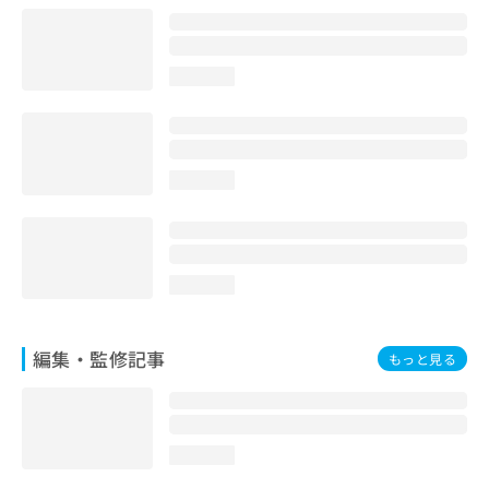
お
問
い
loading...
合
わ
せ
は
こ
loading...
ち
ら
loading...
編集・監修記事
もっと見る
loading...