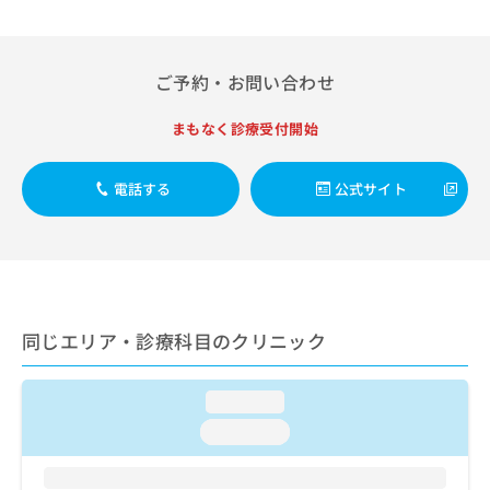
出
稿
クリ
資
稿
ニッ
の
料
クナ
の
お
の
ビサ
お
問
ご
ご予約・お問い合わせ
イト
問
い
請
への
い
合
お問
求
まもなく診療受付開始
合
合せ
わ
は
フォ
わ
せ
こ
ーム
せ
は
ち
電話する
公式サイト
とな
は
こ
ら
りま
こ
ち
す。
ち
ら
クリ
無
ら
ニッ
料
クの
資
情
予
料
報
約・
同じエリア・診療科目のクリニック
の
症状
拡
のご
ご
充
相談
請
の
など
loading...
求
お
はで
は
loading...
申
きま
こ
せん
し
ので
ち
込